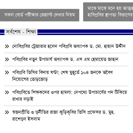
মাঝে মাঝে মনে হয় আত্মহ
সকল বোর্ড পরীক্ষার রেজাল্ট দেখার নিয়ম
হাবিপ্রবির স্থাপত্য বিভাগ
সর্বশেষ - শিক্ষা
নোবিপ্রবির ট্রেজারার হলেন পবিপ্রবি অধ্যাপক ড. মো. হাছান উদ্দীন
পবিপ্রবির নতুন উপাচার্য অধ্যাপক ড. এস এম হেমায়েত জাহান
পবিপ্রবি ভিসির বিদায় ঘণ্টা: শেষ মুহূর্তে ১০৪ জনকে অবৈধ
নিয়োগের তোড়জোড়
পবিপ্রবিতে শিক্ষকদের ওপর হামলা: নেপথ্যে উপাচার্যের পদ টিকিয়ে
রাখার লড়াই
স্বজনপ্রীতি ও দুর্নীতির রাজা কুড়িকৃবির ভিসি প্রফেসর ড. মুহ.
রাশেদুল ইসলাম