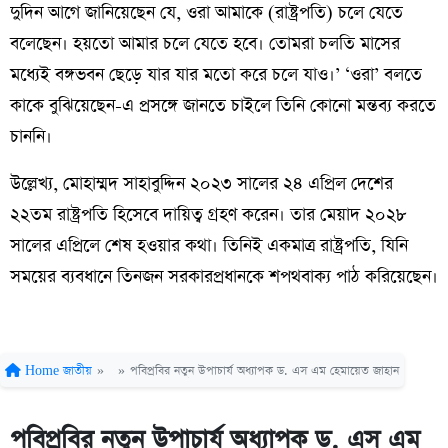
দুদিন আগে জানিয়েছেন যে, ওরা আমাকে (রাষ্ট্রপতি) চলে যেতে
বলেছেন। হয়তো আমার চলে যেতে হবে। তোমরা চলতি মাসের
মধ্যেই বঙ্গভবন ছেড়ে যার যার মতো করে চলে যাও।’ ‘ওরা’ বলতে
কাকে বুঝিয়েছেন-এ প্রসঙ্গে জানতে চাইলে তিনি কোনো মন্তব্য করতে
চাননি।
উল্লেখ্য, মোহাম্মদ সাহাবুদ্দিন ২০২৩ সালের ২৪ এপ্রিল দেশের
২২তম রাষ্ট্রপতি হিসেবে দায়িত্ব গ্রহণ করেন। তার মেয়াদ ২০২৮
সালের এপ্রিলে শেষ হওয়ার কথা। তিনিই একমাত্র রাষ্ট্রপতি, যিনি
সময়ের ব্যবধানে তিনজন সরকারপ্রধানকে শপথবাক্য পাঠ করিয়েছেন।
Home
জাতীয়
»
»
পবিপ্রবির নতুন উপাচার্য অধ্যাপক ড. এস এম হেমায়েত জাহান
পবিপ্রবির নতুন উপাচার্য অধ্যাপক ড. এস এম