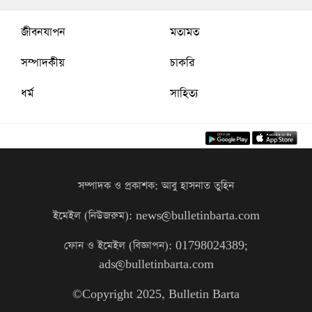
জীবনযাপন
মতামত
সম্পাদকীয়
চাকরি
ধর্ম
সাহিত্য
সম্পাদক ও প্রকাশক: আবু হাসনাত তুহিন
ইমেইল (নিউজরুম): news@bulletinbarta.com
ফোন ও ইমেইল (বিজ্ঞাপন): 01798024389;
ads@bulletinbarta.com
©️Copyright 2025, Bulletin Barta