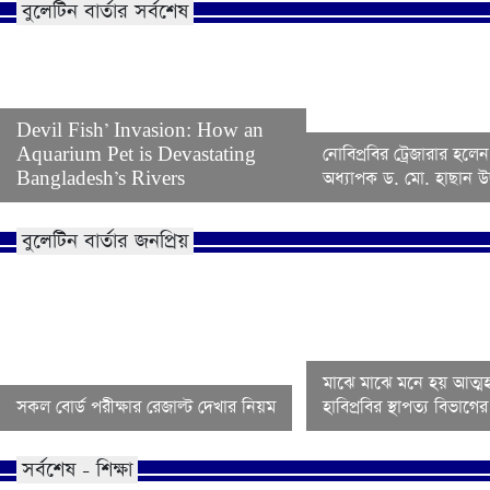
বুলেটিন বার্তার সর্বশেষ
Devil Fish’ Invasion: How an
Aquarium Pet is Devastating
নোবিপ্রবির ট্রেজারার হলেন
Bangladesh’s Rivers
অধ্যাপক ড. মো. হাছান উদ
বুলেটিন বার্তার জনপ্রিয়
মাঝে মাঝে মনে হয় আত্মহ
সকল বোর্ড পরীক্ষার রেজাল্ট দেখার নিয়ম
হাবিপ্রবির স্থাপত্য বিভাগ
সর্বশেষ - শিক্ষা