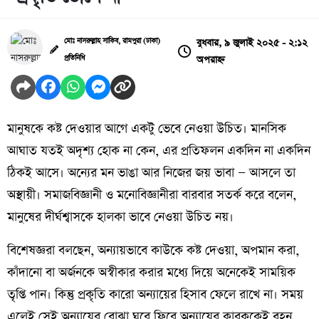
বুধবার, ৯ জুলাই ২০২৫ - ২:১২
মোঃ নাসরুল্লাহ সাকিব, রামপুরা (ঢাকা)
অপরাহ্ন
প্রতিনিধি
মানুষকে কষ্ট দেওয়ার আগে একটু ভেবে নেওয়া উচিত। মানসিক
আঘাত যতই অদৃশ্য হোক না কেন, এর প্রতিফলন একদিন না একদিন
ঠিকই আসে। অন্যের মন ভাঙা আর নিজের জয় ভাবা — আসলে তা
অস্থায়ী। সমাজবিজ্ঞানী ও মনোবিজ্ঞানীরা বারবার সতর্ক করে বলেন,
মানুষের দীর্ঘশ্বাসকে হালকা ভাবে নেওয়া উচিত নয়।
বিশেষজ্ঞরা বলছেন, অন্যায়ভাবে কাউকে কষ্ট দেওয়া, অপমান করা,
কাঁদানো বা অর্জনকে অস্বীকার করার মধ্যে দিয়ে অনেকেই সাময়িক
তৃপ্তি পান। কিন্তু প্রকৃতি কারো অন্যায়ের হিসাব ফেলে রাখে না। সময়
এলেই সেই অন্যায়ের বোঝা ঘুরে ফিরে অন্যায়ের কারককেই বহন