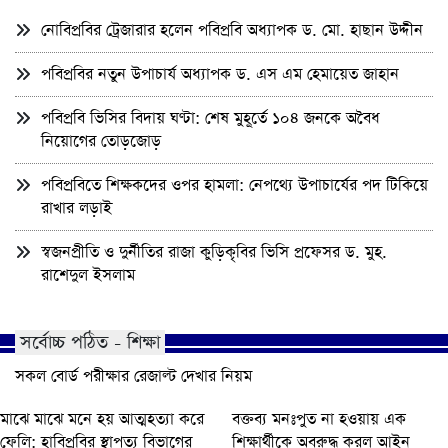
নোবিপ্রবির ট্রেজারার হলেন পবিপ্রবি অধ্যাপক ড. মো. হাছান উদ্দীন
পবিপ্রবির নতুন উপাচার্য অধ্যাপক ড. এস এম হেমায়েত জাহান
পবিপ্রবি ভিসির বিদায় ঘণ্টা: শেষ মুহূর্তে ১০৪ জনকে অবৈধ
নিয়োগের তোড়জোড়
পবিপ্রবিতে শিক্ষকদের ওপর হামলা: নেপথ্যে উপাচার্যের পদ টিকিয়ে
রাখার লড়াই
স্বজনপ্রীতি ও দুর্নীতির রাজা কুড়িকৃবির ভিসি প্রফেসর ড. মুহ.
রাশেদুল ইসলাম
সর্বোচ্চ পঠিত - শিক্ষা
সকল বোর্ড পরীক্ষার রেজাল্ট দেখার নিয়ম
মাঝে মাঝে মনে হয় আত্মহত্যা করে
বক্তব্য মনঃপুত না হওয়ায় এক
ফেলি: হাবিপ্রবির স্থাপত্য বিভাগের
শিক্ষার্থীকে অবরুদ্ধ করল আইন