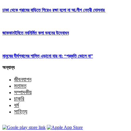
ঢাকা থেকে গ্রামের বাড়িতে গিয়েও রক্ষা হলো না আ.লীগ নেত্রী দোলনার
জাককানইবিতে নবনির্মিত কলা ভবনের উদ্বোধন
মানুষের দীর্ঘশ্বাসের শাস্তি এড়ানো যায় না: “প্রকৃতি ভোলে না”
অন্যান্য
জীবনযাপন
মতামত
সম্পাদকীয়
চাকরি
ধর্ম
সাহিত্য