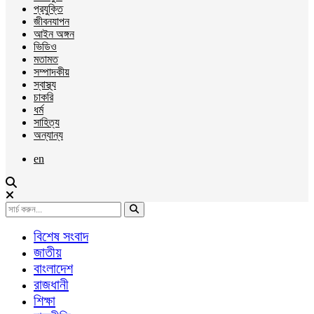
প্রযুক্তি
জীবনযাপন
আইন অঙ্গন
ভিডিও
মতামত
সম্পাদকীয়
স্বাস্থ্য
চাকরি
ধর্ম
সাহিত্য
অন্যান্য
en
বিশেষ সংবাদ
জাতীয়
বাংলাদেশ
রাজধানী
শিক্ষা