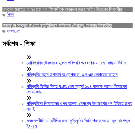
বক্তব্য মনঃপুত না হওয়ায় এক শিক্ষার্থীকে অবরুদ্ধ করল আইন বিভাগের শিক্ষার্থীরা
শিক্ষা
থামছে না সব্বেজ টাওয়ার ছাত্রীনিবাস মালিকের দৌরাত্ম্য: অসহায় শিক্ষার্থীরা
বাংলাদেশ
সর্বশেষ - শিক্ষা
নোবিপ্রবির ট্রেজারার হলেন পবিপ্রবি অধ্যাপক ড. মো. হাছান উদ্দীন
পবিপ্রবির নতুন উপাচার্য অধ্যাপক ড. এস এম হেমায়েত জাহান
পবিপ্রবি ভিসির বিদায় ঘণ্টা: শেষ মুহূর্তে ১০৪ জনকে অবৈধ নিয়োগের
তোড়জোড়
পবিপ্রবিতে শিক্ষকদের ওপর হামলা: নেপথ্যে উপাচার্যের পদ টিকিয়ে রাখার
লড়াই
স্বজনপ্রীতি ও দুর্নীতির রাজা কুড়িকৃবির ভিসি প্রফেসর ড. মুহ. রাশেদুল
ইসলাম