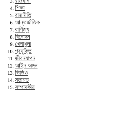
রাজধানী
শিক্ষা
রাজনীতি
আন্তর্জাতিক
বাণিজ্য
বিনোদন
খেলাধুলা
প্রযুক্তি
জীবনযাপন
আইন অঙ্গন
ভিডিও
মতামত
সম্পাদকীয়