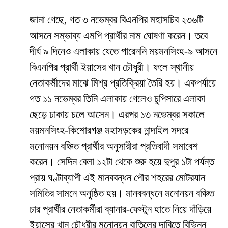
জানা গেছে, গত ৩ নভেম্বর বিএনপির মহাসচিব ২৩৬টি
আসনে সম্ভাব্য এমপি প্রার্থীর নাম ঘোষণা করেন। তবে
দীর্ঘ ৯ দিনেও এলাকায় যেতে পারেননি ময়মনসিংহ-৯ আসনে
বিএনপির প্রার্থী ইয়াসের খান চৌধুরী। ফলে স্থানীয়
নেতাকর্মীদের মাঝে মিশ্র প্রতিক্রিয়া তৈরি হয়। একপর্যায়ে
গত ১১ নভেম্বর তিনি এলাকায় গেলেও চুপিসারে এলাকা
ছেড়ে ঢাকায় চলে আসেন। এরপর ১৩ নভেম্বর সকালে
ময়মনসিংহ-কিশোরগঞ্জ মহাসড়কের নান্দাইল সদরে
মনোনয়ন বঞ্চিত প্রার্থীর অনুসারীরা প্রতিবাদী সমাবেশ
করেন। সেদিন বেলা ১২টা থেকে শুরু হয়ে দুপুর ১টা পর্যন্ত
প্রায় ঘণ্টাব্যাপী এই মানববন্ধন পৌর শহরের মোটরযান
সমিতির সামনে অনুষ্ঠিত হয়। মানববন্ধনে মনোনয়ন বঞ্চিত
চার প্রার্থীর নেতাকর্মীরা ব্যানার-ফেস্টুন হাতে নিয়ে দাঁড়িয়ে
ইয়াসের খান চৌধুরীর মনোনয়ন বাতিলের দাবিতে বিভিন্ন