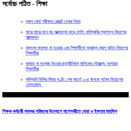
সর্বোচ্চ পঠিত - শিক্ষা
সকল বোর্ড পরীক্ষার রেজাল্ট দেখার নিয়ম
মাঝে মাঝে মনে হয় আত্মহত্যা করে ফেলি: হাবিপ্রবির স্থাপত্য বিভাগের
আত্মকথন
বক্তব্য মনঃপুত না হওয়ায় এক শিক্ষার্থীকে অবরুদ্ধ করল আইন বিভাগের
শিক্ষার্থীরা
থামছে না সব্বেজ টাওয়ার ছাত্রীনিবাস মালিকের দৌরাত্ম্য: অসহায়
শিক্ষার্থীরা
পবিপ্রবি ভিসির বিদায় ঘণ্টা: শেষ মুহূর্তে ১০৪ জনকে অবৈধ নিয়োগের
তোড়জোড়
আপনার জন্য নির্বাচিত
শিক্ষক-কর্মচারী সমন্বয় পরিষদের উদ্যোগে নাগেশ্বরীতে দোয়া ও ইফতার মাহফিল