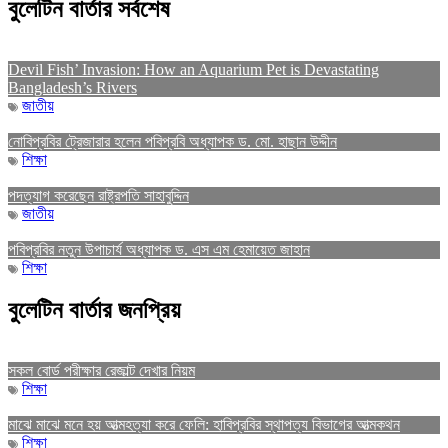
বুলেটিন বার্তার সর্বশেষ
Devil Fish’ Invasion: How an Aquarium Pet is Devastating
Bangladesh’s Rivers
জাতীয়
নোবিপ্রবির ট্রেজারার হলেন পবিপ্রবি অধ্যাপক ড. মো. হাছান উদ্দীন
শিক্ষা
পদত্যাগ করেছেন রাষ্ট্রপতি সাহাবুদ্দিন
জাতীয়
পবিপ্রবির নতুন উপাচার্য অধ্যাপক ড. এস এম হেমায়েত জাহান
শিক্ষা
বুলেটিন বার্তার জনপ্রিয়
সকল বোর্ড পরীক্ষার রেজাল্ট দেখার নিয়ম
শিক্ষা
মাঝে মাঝে মনে হয় আত্মহত্যা করে ফেলি: হাবিপ্রবির স্থাপত্য বিভাগের আত্মকথন
শিক্ষা