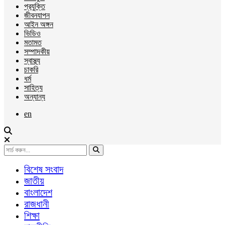
প্রযুক্তি
জীবনযাপন
আইন অঙ্গন
ভিডিও
মতামত
সম্পাদকীয়
স্বাস্থ্য
চাকরি
ধর্ম
সাহিত্য
অন্যান্য
en
বিশেষ সংবাদ
জাতীয়
বাংলাদেশ
রাজধানী
শিক্ষা