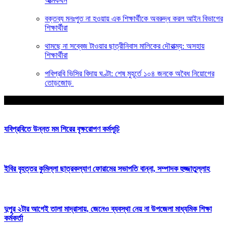
আত্মকথন
বক্তব্য মনঃপুত না হওয়ায় এক শিক্ষার্থীকে অবরুদ্ধ করল আইন বিভাগের
শিক্ষার্থীরা
থামছে না সব্বেজ টাওয়ার ছাত্রীনিবাস মালিকের দৌরাত্ম্য: অসহায়
শিক্ষার্থীরা
পবিপ্রবি ভিসির বিদায় ঘণ্টা: শেষ মুহূর্তে ১০৪ জনকে অবৈধ নিয়োগের
তোড়জোড়
আপনার জন্য নির্বাচিত
যবিপ্রবিতে উন্নত মম শিরের বৃক্ষরোপণ কর্মসূচি
ইবির বৃহত্তর কুমিল্লা ছাত্রকল্যাণ ফোরামের সভাপতি বান্না, সম্পাদক হুজ্জাতুল্লাহ
দুপুর ২টার আগেই তালা মাদ্রাসায়, জেনেও ব্যবস্থা নেয় না উপজেলা মাধ্যমিক শিক্ষা
কর্মকর্তা