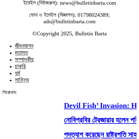
ইমেইল (নিউজরুম): news@bulletinbarta.com
ফোন ও ইমেইল (বিজ্ঞাপন): 01798024389;
ads@bulletinbarta.com
©️Copyright 2025, Bulletin Barta
জীবনযাপন
মতামত
সম্পাদকীয়
চাকরি
ধর্ম
সাহিত্য
শিরোনাম:
Devil Fish’ Invasion: How
নোবিপ্রবির ট্রেজারার হলেন পবিপ্রব
পদত্যাগ করেছেন রাষ্ট্রপতি সাহাবুদ্দি