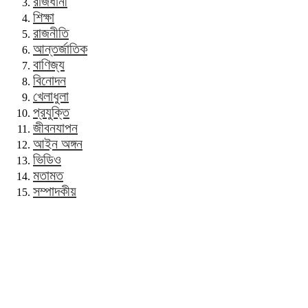
রাজধানী
শিক্ষা
রাজনীতি
আন্তর্জাতিক
বাণিজ্য
বিনোদন
খেলাধুলা
প্রযুক্তি
জীবনযাপন
আইন অঙ্গন
ভিডিও
মতামত
সম্পাদকীয়