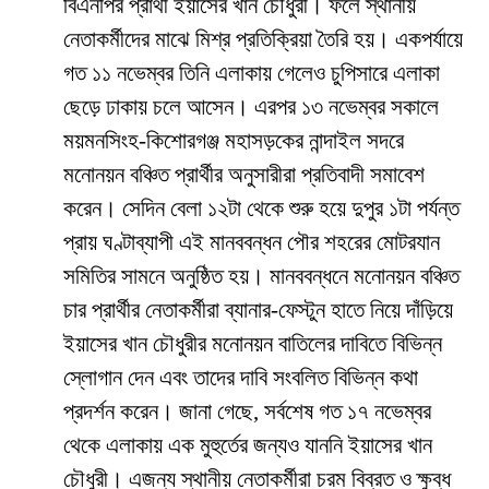
বিএনপির প্রার্থী ইয়াসের খান চৌধুরী। ফলে স্থানীয়
নেতাকর্মীদের মাঝে মিশ্র প্রতিক্রিয়া তৈরি হয়। একপর্যায়ে
গত ১১ নভেম্বর তিনি এলাকায় গেলেও চুপিসারে এলাকা
ছেড়ে ঢাকায় চলে আসেন। এরপর ১৩ নভেম্বর সকালে
ময়মনসিংহ-কিশোরগঞ্জ মহাসড়কের নান্দাইল সদরে
মনোনয়ন বঞ্চিত প্রার্থীর অনুসারীরা প্রতিবাদী সমাবেশ
করেন। সেদিন বেলা ১২টা থেকে শুরু হয়ে দুপুর ১টা পর্যন্ত
প্রায় ঘণ্টাব্যাপী এই মানববন্ধন পৌর শহরের মোটরযান
সমিতির সামনে অনুষ্ঠিত হয়। মানববন্ধনে মনোনয়ন বঞ্চিত
চার প্রার্থীর নেতাকর্মীরা ব্যানার-ফেস্টুন হাতে নিয়ে দাঁড়িয়ে
ইয়াসের খান চৌধুরীর মনোনয়ন বাতিলের দাবিতে বিভিন্ন
স্লোগান দেন এবং তাদের দাবি সংবলিত বিভিন্ন কথা
প্রদর্শন করেন। জানা গেছে, সর্বশেষ গত ১৭ নভেম্বর
থেকে এলাকায় এক মুহুর্তের জন্যও যাননি ইয়াসের খান
চৌধুরী। এজন্য স্থানীয় নেতাকর্মীরা চরম বিব্রত ও ক্ষুব্ধ