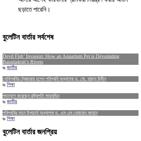
ছড়াতে পারেনি।
বুলেটিন বার্তার সর্বশেষ
Devil Fish’ Invasion: How an Aquarium Pet is Devastating
Bangladesh’s Rivers
জাতীয়
নোবিপ্রবির ট্রেজারার হলেন পবিপ্রবি অধ্যাপক ড. মো. হাছান উদ্দীন
শিক্ষা
পদত্যাগ করেছেন রাষ্ট্রপতি সাহাবুদ্দিন
জাতীয়
পবিপ্রবির নতুন উপাচার্য অধ্যাপক ড. এস এম হেমায়েত জাহান
শিক্ষা
বুলেটিন বার্তার জনপ্রিয়