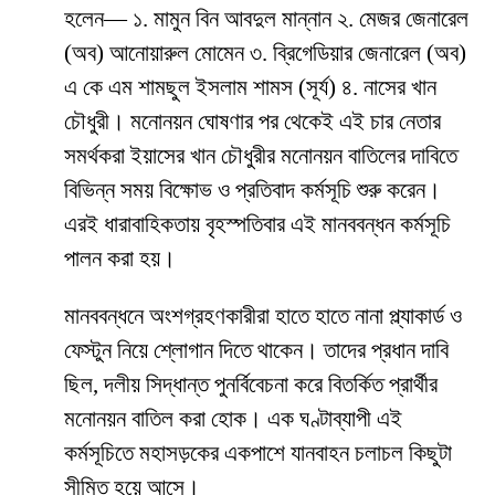
হলেন— ১. মামুন বিন আবদুল মান্নান ২. মেজর জেনারেল
(অব) আনোয়ারুল মোমেন ৩. ব্রিগেডিয়ার জেনারেল (অব)
এ কে এম শামছুল ইসলাম শামস (সূর্য) ৪. নাসের খান
চৌধুরী। মনোনয়ন ঘোষণার পর থেকেই এই চার নেতার
সমর্থকরা ইয়াসের খান চৌধুরীর মনোনয়ন বাতিলের দাবিতে
বিভিন্ন সময় বিক্ষোভ ও প্রতিবাদ কর্মসূচি শুরু করেন।
এরই ধারাবাহিকতায় বৃহস্পতিবার এই মানববন্ধন কর্মসূচি
পালন করা হয়।
মানববন্ধনে অংশগ্রহণকারীরা হাতে হাতে নানা প্ল্যাকার্ড ও
ফেস্টুন নিয়ে শ্লোগান দিতে থাকেন। তাদের প্রধান দাবি
ছিল, দলীয় সিদ্ধান্ত পুনর্বিবেচনা করে বিতর্কিত প্রার্থীর
মনোনয়ন বাতিল করা হোক। এক ঘণ্টাব্যাপী এই
কর্মসূচিতে মহাসড়কের একপাশে যানবাহন চলাচল কিছুটা
সীমিত হয়ে আসে।