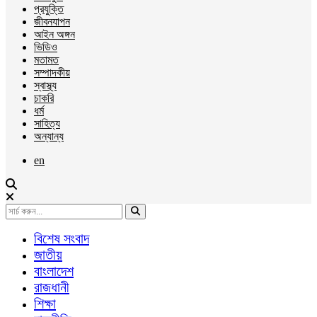
প্রযুক্তি
জীবনযাপন
আইন অঙ্গন
ভিডিও
মতামত
সম্পাদকীয়
স্বাস্থ্য
চাকরি
ধর্ম
সাহিত্য
অন্যান্য
en
বিশেষ সংবাদ
জাতীয়
বাংলাদেশ
রাজধানী
শিক্ষা