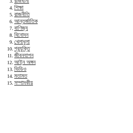
রাজধানী
শিক্ষা
রাজনীতি
আন্তর্জাতিক
বাণিজ্য
বিনোদন
খেলাধুলা
প্রযুক্তি
জীবনযাপন
আইন অঙ্গন
ভিডিও
মতামত
সম্পাদকীয়