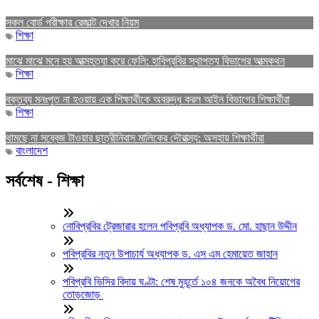
সকল বোর্ড পরীক্ষার রেজাল্ট দেখার নিয়ম
শিক্ষা
মাঝে মাঝে মনে হয় আত্মহত্যা করে ফেলি: হাবিপ্রবির স্থাপত্য বিভাগের আত্মকথন
শিক্ষা
বক্তব্য মনঃপুত না হওয়ায় এক শিক্ষার্থীকে অবরুদ্ধ করল আইন বিভাগের শিক্ষার্থীরা
শিক্ষা
থামছে না সব্বেজ টাওয়ার ছাত্রীনিবাস মালিকের দৌরাত্ম্য: অসহায় শিক্ষার্থীরা
বাংলাদেশ
সর্বশেষ - শিক্ষা
নোবিপ্রবির ট্রেজারার হলেন পবিপ্রবি অধ্যাপক ড. মো. হাছান উদ্দীন
পবিপ্রবির নতুন উপাচার্য অধ্যাপক ড. এস এম হেমায়েত জাহান
পবিপ্রবি ভিসির বিদায় ঘণ্টা: শেষ মুহূর্তে ১০৪ জনকে অবৈধ নিয়োগের
তোড়জোড়