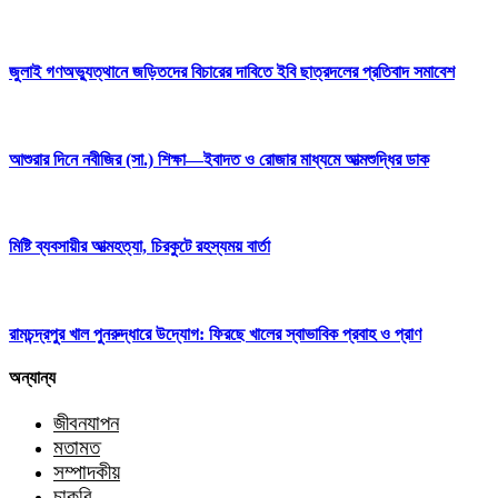
জুলাই গণঅভ্যুত্থানে জড়িতদের বিচারের দাবিতে ইবি ছাত্রদলের প্রতিবাদ সমাবেশ
আশুরার দিনে নবীজির (সা.) শিক্ষা—ইবাদত ও রোজার মাধ্যমে আত্মশুদ্ধির ডাক
মিষ্টি ব্যবসায়ীর আত্মহত্যা, চিরকুটে রহস্যময় বার্তা
রামচন্দ্রপুর খাল পুনরুদ্ধারে উদ্যোগ: ফিরছে খালের স্বাভাবিক প্রবাহ ও প্রাণ
অন্যান্য
জীবনযাপন
মতামত
সম্পাদকীয়
চাকরি