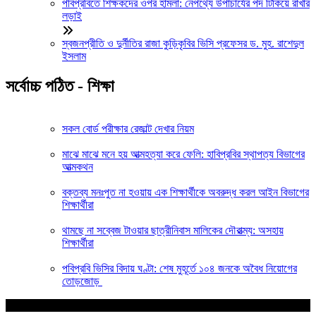
পবিপ্রবিতে শিক্ষকদের ওপর হামলা: নেপথ্যে উপাচার্যের পদ টিকিয়ে রাখার
লড়াই
স্বজনপ্রীতি ও দুর্নীতির রাজা কুড়িকৃবির ভিসি প্রফেসর ড. মুহ. রাশেদুল
ইসলাম
সর্বোচ্চ পঠিত - শিক্ষা
সকল বোর্ড পরীক্ষার রেজাল্ট দেখার নিয়ম
মাঝে মাঝে মনে হয় আত্মহত্যা করে ফেলি: হাবিপ্রবির স্থাপত্য বিভাগের
আত্মকথন
বক্তব্য মনঃপুত না হওয়ায় এক শিক্ষার্থীকে অবরুদ্ধ করল আইন বিভাগের
শিক্ষার্থীরা
থামছে না সব্বেজ টাওয়ার ছাত্রীনিবাস মালিকের দৌরাত্ম্য: অসহায়
শিক্ষার্থীরা
পবিপ্রবি ভিসির বিদায় ঘণ্টা: শেষ মুহূর্তে ১০৪ জনকে অবৈধ নিয়োগের
তোড়জোড়
আপনার জন্য নির্বাচিত