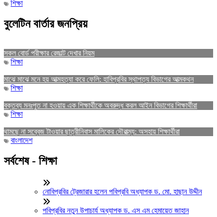
শিক্ষা
বুলেটিন বার্তার জনপ্রিয়
সকল বোর্ড পরীক্ষার রেজাল্ট দেখার নিয়ম
শিক্ষা
মাঝে মাঝে মনে হয় আত্মহত্যা করে ফেলি: হাবিপ্রবির স্থাপত্য বিভাগের আত্মকথন
শিক্ষা
বক্তব্য মনঃপুত না হওয়ায় এক শিক্ষার্থীকে অবরুদ্ধ করল আইন বিভাগের শিক্ষার্থীরা
শিক্ষা
থামছে না সব্বেজ টাওয়ার ছাত্রীনিবাস মালিকের দৌরাত্ম্য: অসহায় শিক্ষার্থীরা
বাংলাদেশ
সর্বশেষ - শিক্ষা
নোবিপ্রবির ট্রেজারার হলেন পবিপ্রবি অধ্যাপক ড. মো. হাছান উদ্দীন
পবিপ্রবির নতুন উপাচার্য অধ্যাপক ড. এস এম হেমায়েত জাহান