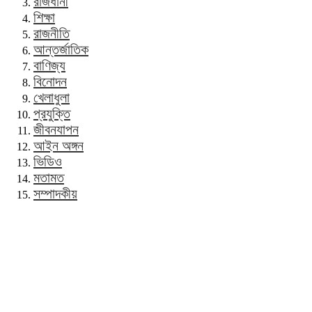
রাজধানী
শিক্ষা
রাজনীতি
আন্তর্জাতিক
বাণিজ্য
বিনোদন
খেলাধুলা
প্রযুক্তি
জীবনযাপন
আইন অঙ্গন
ভিডিও
মতামত
সম্পাদকীয়