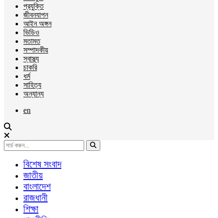
প্রযুক্তি
জীবনযাপন
আইন অঙ্গন
ভিডিও
মতামত
সম্পাদকীয়
স্বাস্থ্য
চাকরি
ধর্ম
সাহিত্য
অন্যান্য
en
বিশেষ সংবাদ
জাতীয়
বাংলাদেশ
রাজধানী
শিক্ষা