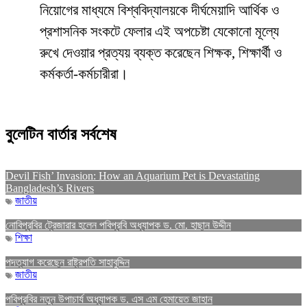
নিয়োগের মাধ্যমে বিশ্ববিদ্যালয়কে দীর্ঘমেয়াদি আর্থিক ও
প্রশাসনিক সংকটে ফেলার এই অপচেষ্টা যেকোনো মূল্যে
রুখে দেওয়ার প্রত্যয় ব্যক্ত করেছেন শিক্ষক, শিক্ষার্থী ও
কর্মকর্তা-কর্মচারীরা।
বুলেটিন বার্তার সর্বশেষ
Devil Fish’ Invasion: How an Aquarium Pet is Devastating
Bangladesh’s Rivers
জাতীয়
নোবিপ্রবির ট্রেজারার হলেন পবিপ্রবি অধ্যাপক ড. মো. হাছান উদ্দীন
শিক্ষা
পদত্যাগ করেছেন রাষ্ট্রপতি সাহাবুদ্দিন
জাতীয়
পবিপ্রবির নতুন উপাচার্য অধ্যাপক ড. এস এম হেমায়েত জাহান