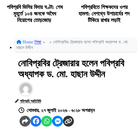
পবিপ্রবি ভিসির বিদায় ঘণ্টা: শেষ
পবিপ্রবিতে শিক্ষকদের ওপর
মুহূর্তে ১০৪ জনকে অবৈধ
হামলা: নেপথ্যে উপাচার্যের পদ
নিয়োগের তোড়জোড়
টিকিয়ে রাখার লড়াই
Home
শিক্ষা
»
»
নোবিপ্রবির ট্রেজারার হলেন পবিপ্রবি অধ্যাপক ড. মো.
হাছান উদ্দীন
নোবিপ্রবির ট্রেজারার হলেন পবিপ্রবি
অধ্যাপক ড. মো. হাছান উদ্দীন
পবিপ্রবি প্রতিনিধি
সোমবার, ২৭ জুলাই ২০২৬ - ৬:২৮ অপরাহ্ন