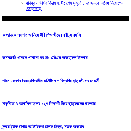
পবিপ্রবি ভিসির বিদায় ঘণ্টা: শেষ মুহূর্তে ১০৪ জনকে অবৈধ নিয়োগের
তোড়জোড়
আপনার জন্য নির্বাচিত
রমজানকে স্বাগত জানিয়ে ইবি শিক্ষার্থীদের বর্ণাঢ্য র‍্যালি
জনসমর্থন থাকলে পালাতে হয় না: এটিএম আজহারুল ইসলাম
পাবনা জেলার বৈষম্যবিরোধীর কমিটিতে পাবিপ্রবির ছাত্রলীগের ৮ কর্মী
বাকৃবিতে ৪ আবাসিক হলের ১২শ শিক্ষার্থী নিয়ে ছাত্রদলের ইফতার
বন্দরে ট্রাক চাপায় অটোরিকশা চালক নিহত, সড়ক অবরোধ