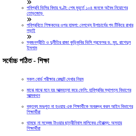
পবিপ্রবি ভিসির বিদায় ঘণ্টা: শেষ মুহূর্তে ১০৪ জনকে অবৈধ নিয়োগের
তোড়জোড়
পবিপ্রবিতে শিক্ষকদের ওপর হামলা: নেপথ্যে উপাচার্যের পদ টিকিয়ে রাখার
লড়াই
স্বজনপ্রীতি ও দুর্নীতির রাজা কুড়িকৃবির ভিসি প্রফেসর ড. মুহ. রাশেদুল
ইসলাম
সর্বোচ্চ পঠিত - শিক্ষা
সকল বোর্ড পরীক্ষার রেজাল্ট দেখার নিয়ম
মাঝে মাঝে মনে হয় আত্মহত্যা করে ফেলি: হাবিপ্রবির স্থাপত্য বিভাগের
আত্মকথন
বক্তব্য মনঃপুত না হওয়ায় এক শিক্ষার্থীকে অবরুদ্ধ করল আইন বিভাগের
শিক্ষার্থীরা
থামছে না সব্বেজ টাওয়ার ছাত্রীনিবাস মালিকের দৌরাত্ম্য: অসহায়
শিক্ষার্থীরা