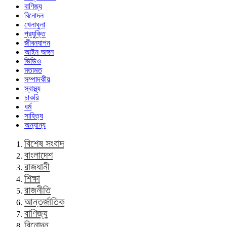
বাণিজ্য
বিনোদন
খেলাধুলা
প্রযুক্তি
জীবনযাপন
আইন অঙ্গন
ভিডিও
মতামত
সম্পাদকীয়
স্বাস্থ্য
চাকরি
ধর্ম
সাহিত্য
অন্যান্য
বিশেষ সংবাদ
বাংলাদেশ
রাজধানী
শিক্ষা
রাজনীতি
আন্তর্জাতিক
বাণিজ্য
বিনোদন