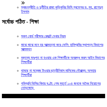
স্বজনপ্রীতি ও দুর্নীতির রাজা কুড়িকৃবির ভিসি প্রফেসর ড. মুহ. রাশেদুল
ইসলাম
সর্বোচ্চ পঠিত - শিক্ষা
সকল বোর্ড পরীক্ষার রেজাল্ট দেখার নিয়ম
মাঝে মাঝে মনে হয় আত্মহত্যা করে ফেলি: হাবিপ্রবির স্থাপত্য বিভাগের
আত্মকথন
বক্তব্য মনঃপুত না হওয়ায় এক শিক্ষার্থীকে অবরুদ্ধ করল আইন বিভাগের
শিক্ষার্থীরা
থামছে না সব্বেজ টাওয়ার ছাত্রীনিবাস মালিকের দৌরাত্ম্য: অসহায়
শিক্ষার্থীরা
পবিপ্রবি ভিসির বিদায় ঘণ্টা: শেষ মুহূর্তে ১০৪ জনকে অবৈধ নিয়োগের
তোড়জোড়
আপনার জন্য নির্বাচিত