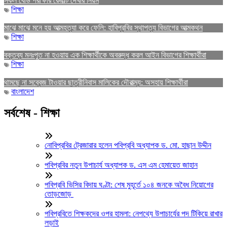
সকল বোর্ড পরীক্ষার রেজাল্ট দেখার নিয়ম
শিক্ষা
মাঝে মাঝে মনে হয় আত্মহত্যা করে ফেলি: হাবিপ্রবির স্থাপত্য বিভাগের আত্মকথন
শিক্ষা
বক্তব্য মনঃপুত না হওয়ায় এক শিক্ষার্থীকে অবরুদ্ধ করল আইন বিভাগের শিক্ষার্থীরা
শিক্ষা
থামছে না সব্বেজ টাওয়ার ছাত্রীনিবাস মালিকের দৌরাত্ম্য: অসহায় শিক্ষার্থীরা
বাংলাদেশ
সর্বশেষ - শিক্ষা
নোবিপ্রবির ট্রেজারার হলেন পবিপ্রবি অধ্যাপক ড. মো. হাছান উদ্দীন
পবিপ্রবির নতুন উপাচার্য অধ্যাপক ড. এস এম হেমায়েত জাহান
পবিপ্রবি ভিসির বিদায় ঘণ্টা: শেষ মুহূর্তে ১০৪ জনকে অবৈধ নিয়োগের
তোড়জোড়
পবিপ্রবিতে শিক্ষকদের ওপর হামলা: নেপথ্যে উপাচার্যের পদ টিকিয়ে রাখার
লড়াই