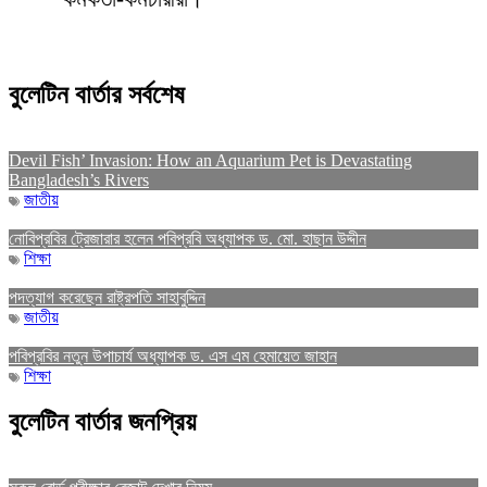
বুলেটিন বার্তার সর্বশেষ
Devil Fish’ Invasion: How an Aquarium Pet is Devastating
Bangladesh’s Rivers
জাতীয়
নোবিপ্রবির ট্রেজারার হলেন পবিপ্রবি অধ্যাপক ড. মো. হাছান উদ্দীন
শিক্ষা
পদত্যাগ করেছেন রাষ্ট্রপতি সাহাবুদ্দিন
জাতীয়
পবিপ্রবির নতুন উপাচার্য অধ্যাপক ড. এস এম হেমায়েত জাহান
শিক্ষা
বুলেটিন বার্তার জনপ্রিয়