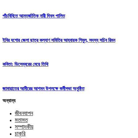
পাঁচবিবিতে আন্তর্জাতিক নারী দিবস পালিত
ইবির যশোর জেলা ছাত্র কল্যাণ সমিতির আহবায়ক শিমুল, সদস্য সচিব রিমন
কবিতা: ডিসেম্বরের মেয়ে তিথি
জামায়াতের আমীরের আগমন উপলক্ষে কর্মীসভা অনুষ্ঠিত
অন্যান্য
জীবনযাপন
মতামত
সম্পাদকীয়
চাকরি