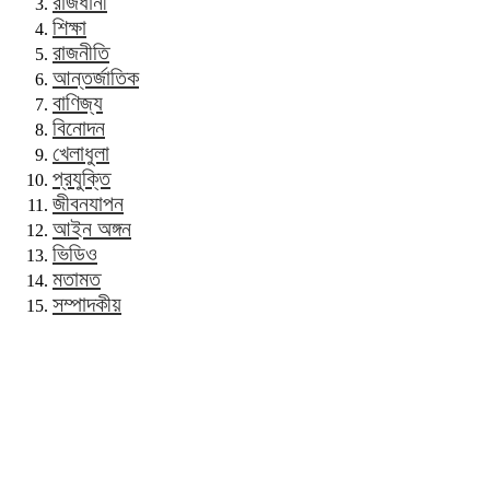
রাজধানী
শিক্ষা
রাজনীতি
আন্তর্জাতিক
বাণিজ্য
বিনোদন
খেলাধুলা
প্রযুক্তি
জীবনযাপন
আইন অঙ্গন
ভিডিও
মতামত
সম্পাদকীয়