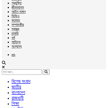
প্রযুক্তি
জীবনযাপন
আইন অঙ্গন
ভিডিও
মতামত
সম্পাদকীয়
স্বাস্থ্য
চাকরি
ধর্ম
সাহিত্য
অন্যান্য
en
বিশেষ সংবাদ
জাতীয়
বাংলাদেশ
রাজধানী
শিক্ষা