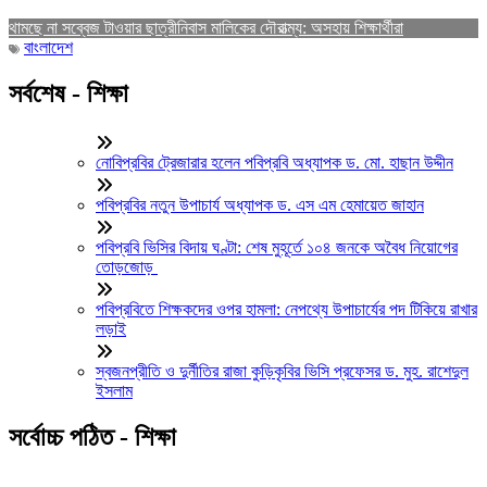
থামছে না সব্বেজ টাওয়ার ছাত্রীনিবাস মালিকের দৌরাত্ম্য: অসহায় শিক্ষার্থীরা
বাংলাদেশ
সর্বশেষ - শিক্ষা
নোবিপ্রবির ট্রেজারার হলেন পবিপ্রবি অধ্যাপক ড. মো. হাছান উদ্দীন
পবিপ্রবির নতুন উপাচার্য অধ্যাপক ড. এস এম হেমায়েত জাহান
পবিপ্রবি ভিসির বিদায় ঘণ্টা: শেষ মুহূর্তে ১০৪ জনকে অবৈধ নিয়োগের
তোড়জোড়
পবিপ্রবিতে শিক্ষকদের ওপর হামলা: নেপথ্যে উপাচার্যের পদ টিকিয়ে রাখার
লড়াই
স্বজনপ্রীতি ও দুর্নীতির রাজা কুড়িকৃবির ভিসি প্রফেসর ড. মুহ. রাশেদুল
ইসলাম
সর্বোচ্চ পঠিত - শিক্ষা