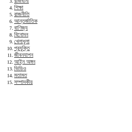
রাজধানী
শিক্ষা
রাজনীতি
আন্তর্জাতিক
বাণিজ্য
বিনোদন
খেলাধুলা
প্রযুক্তি
জীবনযাপন
আইন অঙ্গন
ভিডিও
মতামত
সম্পাদকীয়