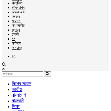
প্রযুক্তি
জীবনযাপন
আইন অঙ্গন
ভিডিও
মতামত
সম্পাদকীয়
স্বাস্থ্য
চাকরি
ধর্ম
সাহিত্য
অন্যান্য
en
বিশেষ সংবাদ
জাতীয়
বাংলাদেশ
রাজধানী
শিক্ষা