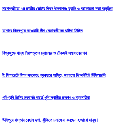
নাগেশ্বরীতে ৭ম জাতীয় ভোটার দিবস উদযাপন: র‍্যালি ও আলোচনা সভা অনুষ্ঠিত
যশোরে দিনদুপুরে আওয়ামী লীগ নেতাকর্মীদের ঝটিকা মিছিল
বিশ্বজুড়ে খাদ্য নিরাপত্তার চ্যালেঞ্জ ও টেকসই সমাধানের পথ
ই-সিগারেটে বিপদ সংকেত: ব্যবহারে শাস্তি, জানালো ডিআইইউ টিসিআরসি
পবিপ্রবি ভিসির নববর্ষের কার্ডে খুশি স্থানীয় জনগণ ও ব্যবসায়ীরা
উলিপুরে রাস্তার বেহাল দশা, ঝুঁকিতে চলাফেরা করছেন হাজারো মানুষ।