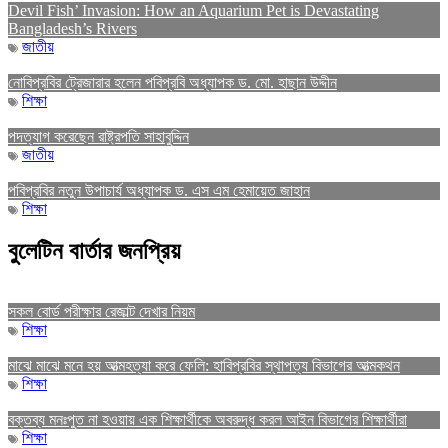
Devil Fish’ Invasion: How an Aquarium Pet is Devastating
Bangladesh’s Rivers
জাতীয়
নোবিপ্রবির ট্রেজারার হলেন পবিপ্রবি অধ্যাপক ড. মো. হাছান উদ্দীন
শিক্ষা
পদত্যাগ করেছেন রাষ্ট্রপতি সাহাবুদ্দিন
জাতীয়
পবিপ্রবির নতুন উপাচার্য অধ্যাপক ড. এস এম হেমায়েত জাহান
শিক্ষা
বুলেটিন বার্তার জনপ্রিয়
সকল বোর্ড পরীক্ষার রেজাল্ট দেখার নিয়ম
শিক্ষা
মাঝে মাঝে মনে হয় আত্মহত্যা করে ফেলি: হাবিপ্রবির স্থাপত্য বিভাগের আত্মকথন
শিক্ষা
বক্তব্য মনঃপুত না হওয়ায় এক শিক্ষার্থীকে অবরুদ্ধ করল আইন বিভাগের শিক্ষার্থীরা
শিক্ষা