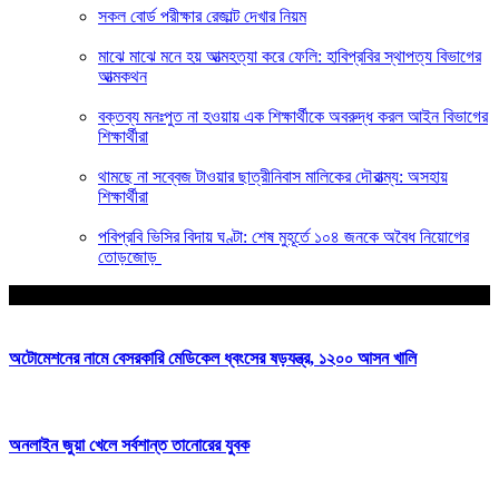
সকল বোর্ড পরীক্ষার রেজাল্ট দেখার নিয়ম
মাঝে মাঝে মনে হয় আত্মহত্যা করে ফেলি: হাবিপ্রবির স্থাপত্য বিভাগের
আত্মকথন
বক্তব্য মনঃপুত না হওয়ায় এক শিক্ষার্থীকে অবরুদ্ধ করল আইন বিভাগের
শিক্ষার্থীরা
থামছে না সব্বেজ টাওয়ার ছাত্রীনিবাস মালিকের দৌরাত্ম্য: অসহায়
শিক্ষার্থীরা
পবিপ্রবি ভিসির বিদায় ঘণ্টা: শেষ মুহূর্তে ১০৪ জনকে অবৈধ নিয়োগের
তোড়জোড়
আপনার জন্য নির্বাচিত
অটোমেশনের নামে বেসরকারি মেডিকেল ধ্বংসের ষড়যন্ত্র, ১২০০ আসন খালি
অনলাইন জুয়া খেলে সর্বশান্ত তানোরের যুবক