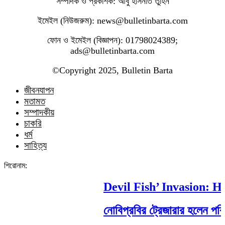
সম্পাদক ও প্রকাশক: আবু হাসনাত তুহিন
ইমেইল (নিউজরুম): news@bulletinbarta.com
ফোন ও ইমেইল (বিজ্ঞাপন): 01798024389;
ads@bulletinbarta.com
©️Copyright 2025, Bulletin Barta
জীবনযাপন
মতামত
সম্পাদকীয়
চাকরি
ধর্ম
সাহিত্য
শিরোনাম:
Devil Fish’ Invasion: How 
নোবিপ্রবির ট্রেজারার হলেন পবিপ্রব