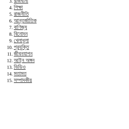
রাজধানী
শিক্ষা
রাজনীতি
আন্তর্জাতিক
বাণিজ্য
বিনোদন
খেলাধুলা
প্রযুক্তি
জীবনযাপন
আইন অঙ্গন
ভিডিও
মতামত
সম্পাদকীয়