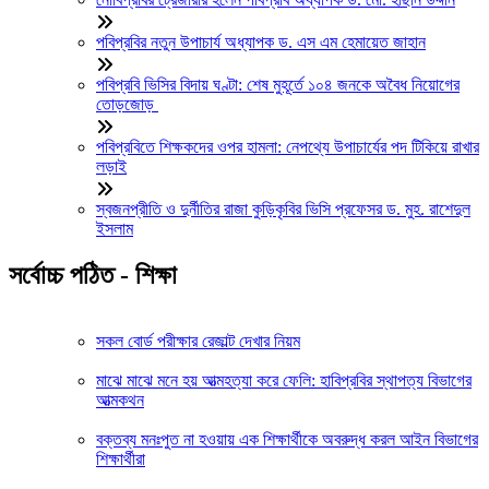
পবিপ্রবির নতুন উপাচার্য অধ্যাপক ড. এস এম হেমায়েত জাহান
পবিপ্রবি ভিসির বিদায় ঘণ্টা: শেষ মুহূর্তে ১০৪ জনকে অবৈধ নিয়োগের
তোড়জোড়
পবিপ্রবিতে শিক্ষকদের ওপর হামলা: নেপথ্যে উপাচার্যের পদ টিকিয়ে রাখার
লড়াই
স্বজনপ্রীতি ও দুর্নীতির রাজা কুড়িকৃবির ভিসি প্রফেসর ড. মুহ. রাশেদুল
ইসলাম
সর্বোচ্চ পঠিত - শিক্ষা
সকল বোর্ড পরীক্ষার রেজাল্ট দেখার নিয়ম
মাঝে মাঝে মনে হয় আত্মহত্যা করে ফেলি: হাবিপ্রবির স্থাপত্য বিভাগের
আত্মকথন
বক্তব্য মনঃপুত না হওয়ায় এক শিক্ষার্থীকে অবরুদ্ধ করল আইন বিভাগের
শিক্ষার্থীরা