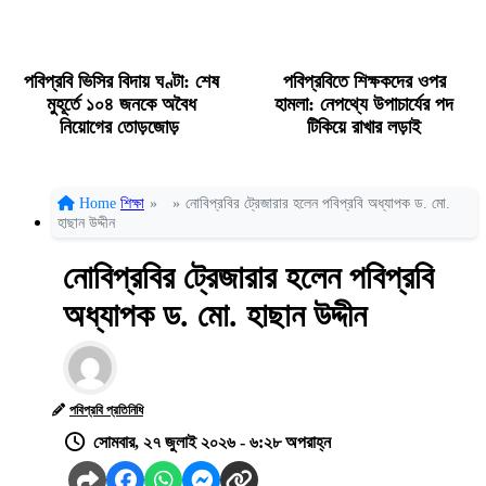
পবিপ্রবি ভিসির বিদায় ঘণ্টা: শেষ
পবিপ্রবিতে শিক্ষকদের ওপর
মুহূর্তে ১০৪ জনকে অবৈধ
হামলা: নেপথ্যে উপাচার্যের পদ
নিয়োগের তোড়জোড়
টিকিয়ে রাখার লড়াই
Home
শিক্ষা
»
»
নোবিপ্রবির ট্রেজারার হলেন পবিপ্রবি অধ্যাপক ড. মো.
হাছান উদ্দীন
নোবিপ্রবির ট্রেজারার হলেন পবিপ্রবি
অধ্যাপক ড. মো. হাছান উদ্দীন
পবিপ্রবি প্রতিনিধি
সোমবার, ২৭ জুলাই ২০২৬ - ৬:২৮ অপরাহ্ন