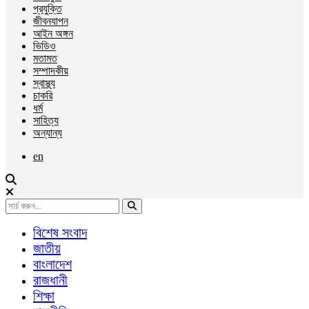
প্রযুক্তি
জীবনযাপন
আইন অঙ্গন
ভিডিও
মতামত
সম্পাদকীয়
স্বাস্থ্য
চাকরি
ধর্ম
সাহিত্য
অন্যান্য
en
বিশেষ সংবাদ
জাতীয়
বাংলাদেশ
রাজধানী
শিক্ষা