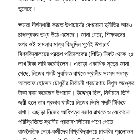
তুলেছে।
​ক্ষমতা দীর্ঘস্থায়ী করতে উপাচার্যের বেপরোয়া দুর্নীতির আরও
চাঞ্চল্যকর তথ্য উঠে এসেছে। জানা গেছে, শিক্ষকদের
ওপর ওই হামলার মাত্র কিছুদিন পূর্বেই উপাচার্য
বিশ্ববিদ্যালয়ের প্রকল্প পরিচালকের (পিডি) নিকট থেকে ২৫
লাখ টাকা দাবি করেছিলেন। এছাড়া একাধিক সূত্রে জানা
গেছে, নিজের পদটি সুরক্ষিত রাখতে স্থানীয় সংসদ সদস্য
আলতাফ হোসেন চৌধুরীর নির্বাচনী প্রচারণায় বিপুল অঙ্কের
টাকা ব্যয় করেছেন উপাচার্য। উদ্দেশ্য ছিল, নির্বাচনে তিনি
জয়ী হলে তার প্রভাব খাটিয়ে নিজের ভিসি পদটি টিকিয়ে
রাখা। এছাড়া নিজের আধিপত্য বজায় রাখতে ও যেকোনো
পরিস্থিতিতে স্থানীয় প্রভাবশালীদের পাশে পেতে
রাজনৈতিক নেতা-কর্মীদের বিশ্ববিদ্যালয়ে চাকরির প্রলোভন