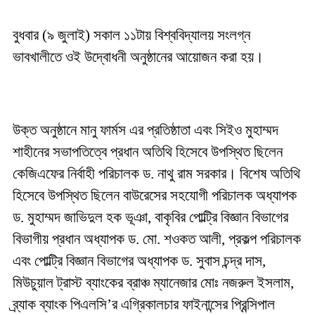
বুধবার (৯ জুলাই) সকাল ১১টায় বিশ্ববিদ্যালয় সংলগ্ন
ভাবখালীতে ওই উদ্বোধনী অনুষ্ঠানের আয়োজন করা হয়।
উক্ত অনুষ্ঠানে মানু ফার্মস এর প্রতিষ্ঠাতা এবং সিইও মুহাম্মদ
শাহীনের সভাপতিত্বে প্রধান অতিথি হিসেবে উপস্থিত ছিলেন
কেজিএফের নির্বাহী পরিচালক ড. নাথু রাম সরকার। বিশেষ অতিথি
হিসেবে উপস্থিত ছিলেন বাউরেসের সহযোগী পরিচালক অধ্যাপক
ড. মুহাম্মদ জাভিদুল হক ভূঞা, বাকৃবির পোল্ট্রি বিজ্ঞান বিভাগের
বিভাগীয় প্রধান অধ্যাপক ড. মো. শওকত আলী, প্রকল্প পরিচালক
এবং পোল্ট্রি বিজ্ঞান বিভাগের অধ্যাপক ড. সুবাস চন্দ্র দাস,
মিউচুয়াল ট্রাস্ট ব্যাংকের ব্রাঞ্চ ম্যানেজার মোঃ নজরুল ইসলাম,
ব্র্যাক ব্যাংক পিএলসি’র এগ্রিকালচার ফাইনান্সের প্রিন্সিপাল