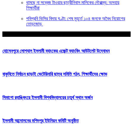
থামছে না সব্বেজ টাওয়ার ছাত্রীনিবাস মালিকের দৌরাত্ম্য: অসহায়
শিক্ষার্থীরা
পবিপ্রবি ভিসির বিদায় ঘণ্টা: শেষ মুহূর্তে ১০৪ জনকে অবৈধ নিয়োগের
তোড়জোড়
আপনার জন্য নির্বাচিত
হোসেনপুরে সোশ্যাল ইসলামী ব্যাংকের এজেন্ট ব্যাংকিং আউটলেট উদ্বোধন
বাকৃবিতে নির্বাচন ছাড়াই ভেটেরিনারি ছাত্র সমিতি গঠন, শিক্ষার্থীদের ক্ষোভ
সিমাগো র‌্যাঙ্কিংয়ে ইসলামী বিশ্ববিদ্যালয়ের চতুর্থ স্থান অর্জন
ইসলামী আন্দোলনের মশিদপুর ইউনিয়ন কমিটি অনুষ্ঠিত