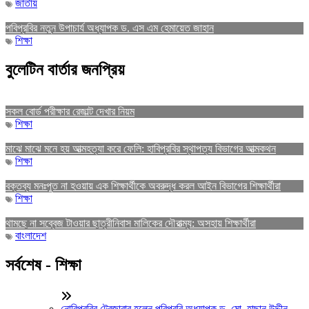
জাতীয়
পবিপ্রবির নতুন উপাচার্য অধ্যাপক ড. এস এম হেমায়েত জাহান
শিক্ষা
বুলেটিন বার্তার জনপ্রিয়
সকল বোর্ড পরীক্ষার রেজাল্ট দেখার নিয়ম
শিক্ষা
মাঝে মাঝে মনে হয় আত্মহত্যা করে ফেলি: হাবিপ্রবির স্থাপত্য বিভাগের আত্মকথন
শিক্ষা
বক্তব্য মনঃপুত না হওয়ায় এক শিক্ষার্থীকে অবরুদ্ধ করল আইন বিভাগের শিক্ষার্থীরা
শিক্ষা
থামছে না সব্বেজ টাওয়ার ছাত্রীনিবাস মালিকের দৌরাত্ম্য: অসহায় শিক্ষার্থীরা
বাংলাদেশ
সর্বশেষ - শিক্ষা
নোবিপ্রবির ট্রেজারার হলেন পবিপ্রবি অধ্যাপক ড. মো. হাছান উদ্দীন