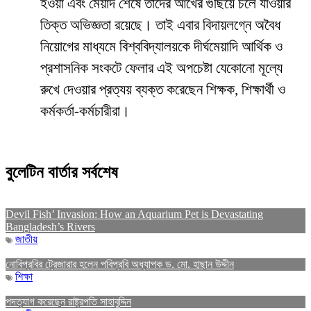
হওয়া এবং মেয়াদ শেষে তাদের আখের গুছিয়ে চলে যাওয়ার
তিক্ত অভিজ্ঞতা রয়েছে। তাই এবার বিদায়লগ্নে অবৈধ
নিয়োগের মাধ্যমে বিশ্ববিদ্যালয়কে দীর্ঘমেয়াদি আর্থিক ও
প্রশাসনিক সংকটে ফেলার এই অপচেষ্টা যেকোনো মূল্যে
রুখে দেওয়ার প্রত্যয় ব্যক্ত করেছেন শিক্ষক, শিক্ষার্থী ও
কর্মকর্তা-কর্মচারীরা।
বুলেটিন বার্তার সর্বশেষ
Devil Fish’ Invasion: How an Aquarium Pet is Devastating
Bangladesh’s Rivers
জাতীয়
নোবিপ্রবির ট্রেজারার হলেন পবিপ্রবি অধ্যাপক ড. মো. হাছান উদ্দীন
শিক্ষা
পদত্যাগ করেছেন রাষ্ট্রপতি সাহাবুদ্দিন