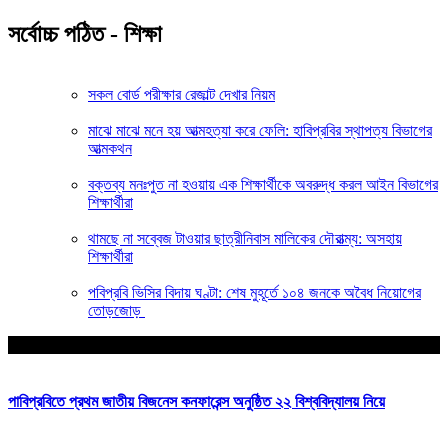
সর্বোচ্চ পঠিত - শিক্ষা
সকল বোর্ড পরীক্ষার রেজাল্ট দেখার নিয়ম
মাঝে মাঝে মনে হয় আত্মহত্যা করে ফেলি: হাবিপ্রবির স্থাপত্য বিভাগের
আত্মকথন
বক্তব্য মনঃপুত না হওয়ায় এক শিক্ষার্থীকে অবরুদ্ধ করল আইন বিভাগের
শিক্ষার্থীরা
থামছে না সব্বেজ টাওয়ার ছাত্রীনিবাস মালিকের দৌরাত্ম্য: অসহায়
শিক্ষার্থীরা
পবিপ্রবি ভিসির বিদায় ঘণ্টা: শেষ মুহূর্তে ১০৪ জনকে অবৈধ নিয়োগের
তোড়জোড়
আপনার জন্য নির্বাচিত
পাবিপ্রবিতে প্রথম জাতীয় বিজনেস কনফারেন্স অনুষ্ঠিত ২২ বিশ্ববিদ্যালয় নিয়ে