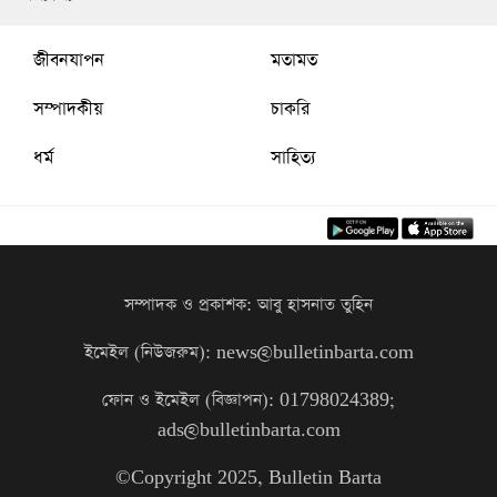
জীবনযাপন
মতামত
সম্পাদকীয়
চাকরি
ধর্ম
সাহিত্য
সম্পাদক ও প্রকাশক: আবু হাসনাত তুহিন
ইমেইল (নিউজরুম): news@bulletinbarta.com
ফোন ও ইমেইল (বিজ্ঞাপন): 01798024389;
ads@bulletinbarta.com
©️Copyright 2025, Bulletin Barta