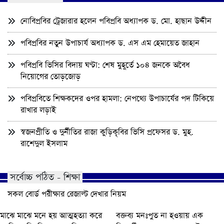
নোবিপ্রবির ট্রেজারার হলেন পবিপ্রবি অধ্যাপক ড. মো. হাছান উদ্দীন
পবিপ্রবির নতুন উপাচার্য অধ্যাপক ড. এস এম হেমায়েত জাহান
পবিপ্রবি ভিসির বিদায় ঘণ্টা: শেষ মুহূর্তে ১০৪ জনকে অবৈধ
নিয়োগের তোড়জোড়
পবিপ্রবিতে শিক্ষকদের ওপর হামলা: নেপথ্যে উপাচার্যের পদ টিকিয়ে
রাখার লড়াই
স্বজনপ্রীতি ও দুর্নীতির রাজা কুড়িকৃবির ভিসি প্রফেসর ড. মুহ.
রাশেদুল ইসলাম
সর্বোচ্চ পঠিত - শিক্ষা
সকল বোর্ড পরীক্ষার রেজাল্ট দেখার নিয়ম
মাঝে মাঝে মনে হয় আত্মহত্যা করে
বক্তব্য মনঃপুত না হওয়ায় এক