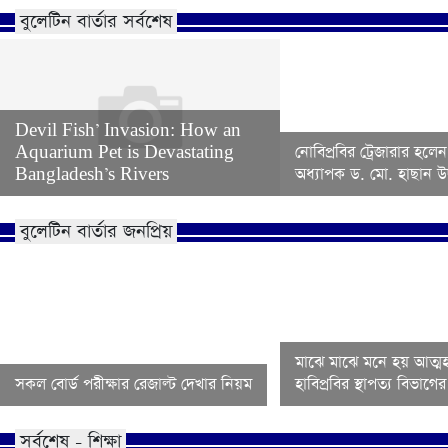
বুলেটিন বার্তার সর্বশেষ
Devil Fish’ Invasion: How an
Aquarium Pet is Devastating
নোবিপ্রবির ট্রেজারার হলেন
Bangladesh’s Rivers
অধ্যাপক ড. মো. হাছান উদ
বুলেটিন বার্তার জনপ্রিয়
মাঝে মাঝে মনে হয় আত্মহ
সকল বোর্ড পরীক্ষার রেজাল্ট দেখার নিয়ম
হাবিপ্রবির স্থাপত্য বিভাগ
সর্বশেষ - শিক্ষা