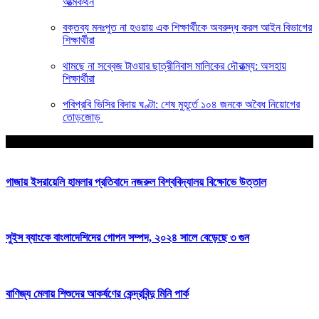
আত্মকথন
বক্তব্য মনঃপুত না হওয়ায় এক শিক্ষার্থীকে অবরুদ্ধ করল আইন বিভাগের
শিক্ষার্থীরা
থামছে না সব্বেজ টাওয়ার ছাত্রীনিবাস মালিকের দৌরাত্ম্য: অসহায়
শিক্ষার্থীরা
পবিপ্রবি ভিসির বিদায় ঘণ্টা: শেষ মুহূর্তে ১০৪ জনকে অবৈধ নিয়োগের
তোড়জোড়
আপনার জন্য নির্বাচিত
গাজায় ইসরায়েলি হামলার প্রতিবাদে নজরুল বিশ্ববিদ্যালয় বিক্ষোভে উত্তাল
সুইস ব্যাংকে বাংলাদেশিদের গোপন সম্পদ, ২০২৪ সালে বেড়েছে ৩ গুন
বাণিজ্য মেলায় শিশুদের আকর্ষণের কেন্দ্রবিন্দু মিনি পার্ক