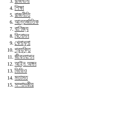
রাজধানী
শিক্ষা
রাজনীতি
আন্তর্জাতিক
বাণিজ্য
বিনোদন
খেলাধুলা
প্রযুক্তি
জীবনযাপন
আইন অঙ্গন
ভিডিও
মতামত
সম্পাদকীয়