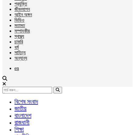
প্রযুক্তি
জীবনযাপন
আইন অঙ্গন
ভিডিও
মতামত
সম্পাদকীয়
স্বাস্থ্য
চাকরি
ধর্ম
সাহিত্য
অন্যান্য
en
বিশেষ সংবাদ
জাতীয়
বাংলাদেশ
রাজধানী
শিক্ষা