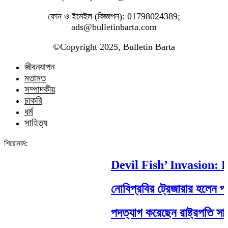
ফোন ও ইমেইল (বিজ্ঞাপন): 01798024389;
ads@bulletinbarta.com
©️Copyright 2025, Bulletin Barta
জীবনযাপন
মতামত
সম্পাদকীয়
চাকরি
ধর্ম
সাহিত্য
শিরোনাম:
Devil Fish’ Invasion: H
নোবিপ্রবির ট্রেজারার হলেন পবিপ
পদত্যাগ করেছেন রাষ্ট্রপতি সাহাবুদ