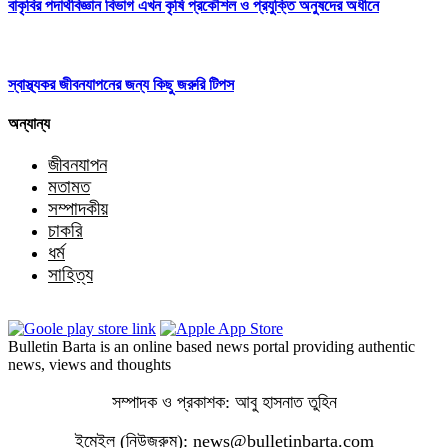
বাকৃবির পদার্থবিজ্ঞান বিভাগ এখন কৃষি প্রকৌশল ও প্রযুক্তি অনুষদের অধীনে
স্বাস্থ্যকর জীবনযাপনের জন্য কিছু জরুরি টিপস
অন্যান্য
জীবনযাপন
মতামত
সম্পাদকীয়
চাকরি
ধর্ম
সাহিত্য
Bulletin Barta is an online based news portal providing authentic
news, views and thoughts
সম্পাদক ও প্রকাশক: আবু হাসনাত তুহিন
ইমেইল (নিউজরুম): news@bulletinbarta.com