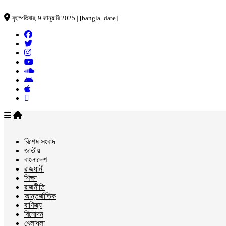
বৃহস্পতিবার, 9 জানুয়ারি 2025 | [bangla_date]
বিশেষ সংবাদ
জাতীয়
বাংলাদেশ
রাজধানী
শিক্ষা
রাজনীতি
আন্তর্জাতিক
বাণিজ্য
বিনোদন
খেলাধুলা