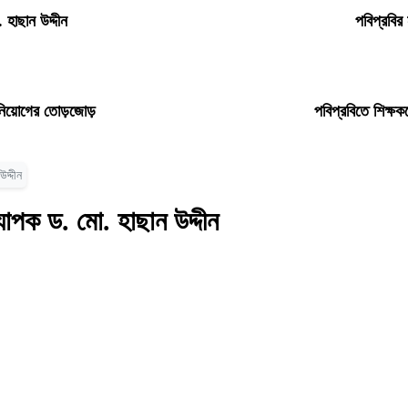
 হাছান উদ্দীন
পবিপ্রবির
ধ নিয়োগের তোড়জোড়
পবিপ্রবিতে শিক্ষক
দ্দীন
যাপক ড. মো. হাছান উদ্দীন