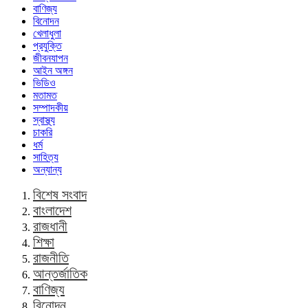
বাণিজ্য
বিনোদন
খেলাধুলা
প্রযুক্তি
জীবনযাপন
আইন অঙ্গন
ভিডিও
মতামত
সম্পাদকীয়
স্বাস্থ্য
চাকরি
ধর্ম
সাহিত্য
অন্যান্য
বিশেষ সংবাদ
বাংলাদেশ
রাজধানী
শিক্ষা
রাজনীতি
আন্তর্জাতিক
বাণিজ্য
বিনোদন