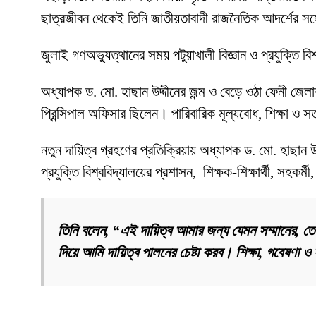
ছাত্রজীবন থেকেই তিনি জাতীয়তাবাদী রাজনৈতিক আদর্শের সঙ্গে
জুলাই গণঅভ্যুত্থানের সময় পটুয়াখালী বিজ্ঞান ও প্রযুক্তি ব
অধ্যাপক ড. মো. হাছান উদ্দীনের জন্ম ও বেড়ে ওঠা ফেনী জে
প্রিন্সিপাল অফিসার ছিলেন। পারিবারিক মূল্যবোধ, শিক্ষা ও 
নতুন দায়িত্ব গ্রহণের প্রতিক্রিয়ায় অধ্যাপক ড. মো. হাছান উদ্
প্রযুক্তি বিশ্ববিদ্যালয়ের প্রশাসন, শিক্ষক-শিক্ষার্থী, সহকর্
তিনি বলেন, “এই দায়িত্ব আমার জন্য যেমন সম্মানের, তেমন
দিয়ে আমি দায়িত্ব পালনের চেষ্টা করব। শিক্ষা, গবেষণা