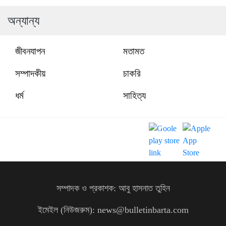
অন্যান্য
জীবনযাপন
মতামত
সম্পাদকীয়
চাকরি
ধর্ম
সাহিত্য
সম্পাদক ও প্রকাশক: আবু হাসনাত তুহিন
ইমেইল (নিউজরুম): news@bulletinbarta.com