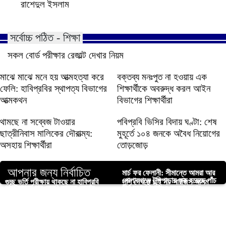
রাশেদুল ইসলাম
সর্বোচ্চ পঠিত - শিক্ষা
সকল বোর্ড পরীক্ষার রেজাল্ট দেখার নিয়ম
মাঝে মাঝে মনে হয় আত্মহত্যা করে
বক্তব্য মনঃপুত না হওয়ায় এক
ফেলি: হাবিপ্রবির স্থাপত্য বিভাগের
শিক্ষার্থীকে অবরুদ্ধ করল আইন
আত্মকথন
বিভাগের শিক্ষার্থীরা
থামছে না সব্বেজ টাওয়ার
পবিপ্রবি ভিসির বিদায় ঘণ্টা: শেষ
ছাত্রীনিবাস মালিকের দৌরাত্ম্য:
মুহূর্তে ১০৪ জনকে অবৈধ নিয়োগের
অসহায় শিক্ষার্থীরা
তোড়জোড়
আপনার জন্য নির্বাচিত
মার্চ ফর ফেলানী: সীমান্তে আমরা আর
গোপালগঞ্জে টুঙ্গিপাড়ায় শুরু হয়েছে পাঁচ
গুচ্ছ ভর্তি পরীক্ষায় থাকছে না হাবিপ্রবি
লাশ দেখতে চাই না- সারজিস আলম
“মিটফোর্ডে খুন কেন? তারেক রহমান
দীর্ঘ অনুপস্থিতি ও অসদাচরণের
রাজশাহীতে হিমাগারের ভাড়া কমালো
দিনব্যাপী স্কাউট সমাবেশ
পাবিপ্রবি শাখার নতুন কমিটি দিয়েছে
কৃতি শিক্ষার্থীদের সংবর্ধনা দিল রাবি শাখা
জবাব দে”স্লোগানে উত্তাল জাবিপ্রবি
অভিযোগে পবিপ্রবির শিক্ষক বরখাস্ত
পদ ছাড়তে অফিস ভাংচুরের পরে
নাগেশ্বরীতে ফিলিস্তিনে হামলার
বাংলাদেশ তরুণ কলাম লেখক ফোরাম
ইসলামী ছাত্রশিবির
উপাচার্যকে স্মারকলিপি ইবি ছাত্রদলের
প্রতিবাদে তৌহিদি জনতার বিক্ষোভ