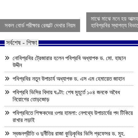
মাঝে মাঝে মনে হয় আত্ম
সকল বোর্ড পরীক্ষার রেজাল্ট দেখার নিয়ম
হাবিপ্রবির স্থাপত্য বিভ
সর্বশেষ - শিক্ষা
নোবিপ্রবির ট্রেজারার হলেন পবিপ্রবি অধ্যাপক ড. মো. হাছান
উদ্দীন
পবিপ্রবির নতুন উপাচার্য অধ্যাপক ড. এস এম হেমায়েত জাহান
পবিপ্রবি ভিসির বিদায় ঘণ্টা: শেষ মুহূর্তে ১০৪ জনকে অবৈধ
নিয়োগের তোড়জোড়
পবিপ্রবিতে শিক্ষকদের ওপর হামলা: নেপথ্যে উপাচার্যের পদ টিকিয়ে
রাখার লড়াই
স্বজনপ্রীতি ও দুর্নীতির রাজা কুড়িকৃবির ভিসি প্রফেসর ড. মুহ.