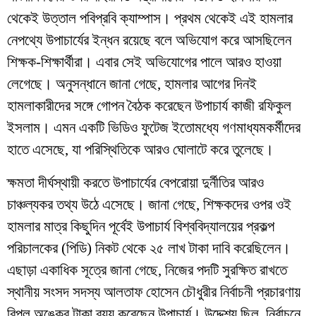
থেকেই উত্তাল পবিপ্রবি ক্যাম্পাস। প্রথম থেকেই এই হামলার
নেপথ্যে উপাচার্যের ইন্ধন রয়েছে বলে অভিযোগ করে আসছিলেন
শিক্ষক-শিক্ষার্থীরা। এবার সেই অভিযোগের পালে আরও হাওয়া
লেগেছে। অনুসন্ধানে জানা গেছে, হামলার আগের দিনই
হামলাকারীদের সঙ্গে গোপন বৈঠক করেছেন উপাচার্য কাজী রফিকুল
ইসলাম। এমন একটি ভিডিও ফুটেজ ইতোমধ্যে গণমাধ্যমকর্মীদের
হাতে এসেছে, যা পরিস্থিতিকে আরও ঘোলাটে করে তুলেছে।
​ক্ষমতা দীর্ঘস্থায়ী করতে উপাচার্যের বেপরোয়া দুর্নীতির আরও
চাঞ্চল্যকর তথ্য উঠে এসেছে। জানা গেছে, শিক্ষকদের ওপর ওই
হামলার মাত্র কিছুদিন পূর্বেই উপাচার্য বিশ্ববিদ্যালয়ের প্রকল্প
পরিচালকের (পিডি) নিকট থেকে ২৫ লাখ টাকা দাবি করেছিলেন।
এছাড়া একাধিক সূত্রে জানা গেছে, নিজের পদটি সুরক্ষিত রাখতে
স্থানীয় সংসদ সদস্য আলতাফ হোসেন চৌধুরীর নির্বাচনী প্রচারণায়
বিপুল অঙ্কের টাকা ব্যয় করেছেন উপাচার্য। উদ্দেশ্য ছিল, নির্বাচনে