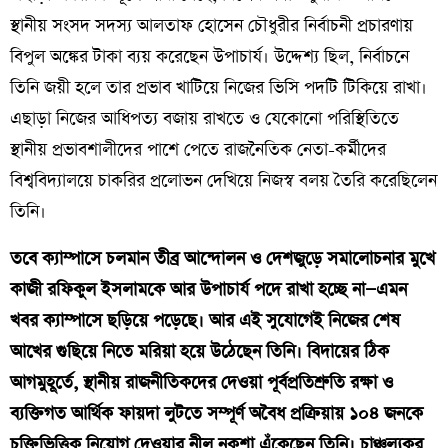
স্থানীয় সংসদ সদস্য আলতাফ হোসেন চৌধুরীর নির্বাচনী প্রচারণায়
বিপুল অঙ্কের টাকা ব্যয় করেছেন উপাচার্য। উদ্দেশ্য ছিল, নির্বাচনে
তিনি জয়ী হলে তার প্রভাব খাটিয়ে নিজের ভিসি পদটি টিকিয়ে রাখা।
এছাড়া নিজের আধিপত্য বজায় রাখতে ও যেকোনো পরিস্থিতিতে
স্থানীয় প্রভাবশালীদের পাশে পেতে রাজনৈতিক নেতা-কর্মীদের
বিশ্ববিদ্যালয়ে চাকরির প্রলোভন দেখিয়ে নিজস্ব বলয় তৈরি করেছিলেন
তিনি।
তবে ক্যাম্পাসে চলমান তীব্র আন্দোলন ও দেশজুড়ে সমালোচনার মুখে
কাজী রফিকুল ইসলামকে আর উপাচার্য পদে রাখা হচ্ছে না—এমন
খবর ক্যাম্পাসে ছড়িয়ে পড়েছে। আর এই সুযোগেই নিজের শেষ
আখের গুছিয়ে নিতে মরিয়া হয়ে উঠেছেন তিনি। বিদায়ের ঠিক
আগমুহূর্তে, স্থানীয় রাজনীতিকদের দেওয়া পূর্বপ্রতিশ্রুতি রক্ষা ও
ব্যক্তিগত আর্থিক ফায়দা লুটতে সম্পূর্ণ অবৈধ প্রক্রিয়ায় ১০৪ জনকে
চুক্তিভিত্তিক নিয়োগ দেওয়ার নীল নকশা এঁকেছেন তিনি। চাঞ্চল্যকর