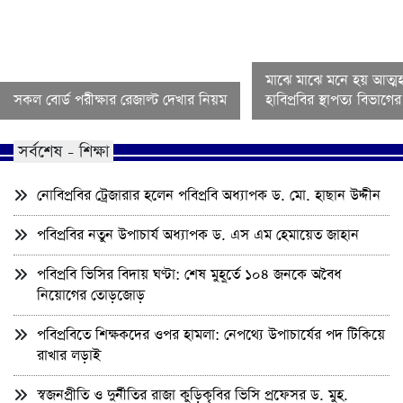
মাঝে মাঝে মনে হয় আত্মহ
সকল বোর্ড পরীক্ষার রেজাল্ট দেখার নিয়ম
হাবিপ্রবির স্থাপত্য বিভাগ
সর্বশেষ - শিক্ষা
নোবিপ্রবির ট্রেজারার হলেন পবিপ্রবি অধ্যাপক ড. মো. হাছান উদ্দীন
পবিপ্রবির নতুন উপাচার্য অধ্যাপক ড. এস এম হেমায়েত জাহান
পবিপ্রবি ভিসির বিদায় ঘণ্টা: শেষ মুহূর্তে ১০৪ জনকে অবৈধ
নিয়োগের তোড়জোড়
পবিপ্রবিতে শিক্ষকদের ওপর হামলা: নেপথ্যে উপাচার্যের পদ টিকিয়ে
রাখার লড়াই
স্বজনপ্রীতি ও দুর্নীতির রাজা কুড়িকৃবির ভিসি প্রফেসর ড. মুহ.