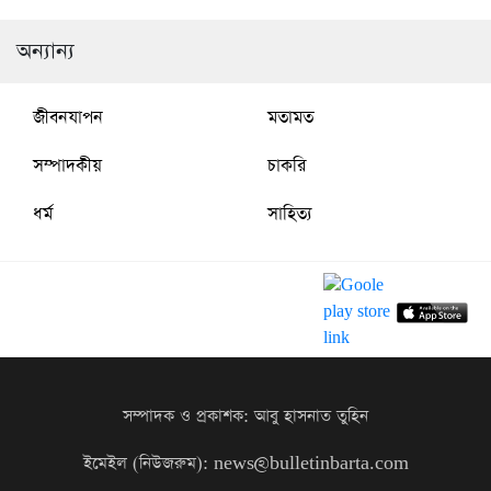
অন্যান্য
জীবনযাপন
মতামত
সম্পাদকীয়
চাকরি
ধর্ম
সাহিত্য
সম্পাদক ও প্রকাশক: আবু হাসনাত তুহিন
ইমেইল (নিউজরুম): news@bulletinbarta.com