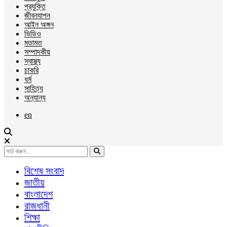
প্রযুক্তি
জীবনযাপন
আইন অঙ্গন
ভিডিও
মতামত
সম্পাদকীয়
স্বাস্থ্য
চাকরি
ধর্ম
সাহিত্য
অন্যান্য
en
বিশেষ সংবাদ
জাতীয়
বাংলাদেশ
রাজধানী
শিক্ষা