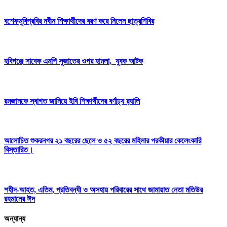
বশেফমুবিপ্রবির নবীন শিক্ষার্থীদের বরণ করে নিলেন ছাত্রশিবির
হবিগঞ্জে সাবেক এমপি সুজাতের ওপর হামলা, যুবক আটক
রমজানকে স্বাগত জানিয়ে ইবি শিক্ষার্থীদের বর্ণাঢ্য র‍্যালি
আলোচিত শুকরনগর ২১ বছরের ছেলে ও ৫২ বছরের মহিলার পরকীয়ার কেলেংকারি
বিস্তারিত।
শহীদ-আহত, এতিম, প্রতিবন্ধী ও অসহায় পরিবারের সাথে জামায়াত নেতা মতিউর
রহমানের ঈদ
অন্যান্য