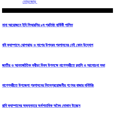
তোড়জোড়
আপনার জন্য নির্বাচিত
নানা আয়োজনে ইবি সিআরসির ৮ম প্রতিষ্ঠা বার্ষিকী পালিত
ববি ক্যাম্পাসে ঝোপঝাড় ও সাপের উপদ্রব প্রশাসনের নেই কোন উদ্যোগ
জাতীয় ও আন্তর্জাতিক ক্রীড়া দিবস উপলক্ষে নাগেশ্বরীতে র‌্যালি ও আলোচনা সভা
নাগেশ্বরীতে উপজেলা প্রশাসনের নিত্যপ্রয়োজনীয় পণ্যের বাজার মনিটরিং
রাবি ক্যাম্পাসের অভ্যন্তরে অর্ধশতাধিক অবৈধ দোকান উচ্ছেদ