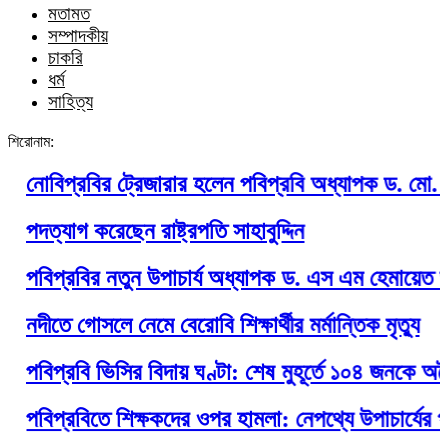
মতামত
সম্পাদকীয়
চাকরি
ধর্ম
সাহিত্য
শিরোনাম:
োবিপ্রবির ট্রেজারার হলেন পবিপ্রবি অধ্যাপক ড. মো. হাছান 
দত্যাগ করেছেন রাষ্ট্রপতি সাহাবুদ্দিন
বিপ্রবির নতুন উপাচার্য অধ্যাপক ড. এস এম হেমায়েত জাহান
দীতে গোসলে নেমে বেরোবি শিক্ষার্থীর মর্মান্তিক মৃত্যু
বিপ্রবি ভিসির বিদায় ঘণ্টা: শেষ মুহূর্তে ১০৪ জনকে অবৈধ
বিপ্রবিতে শিক্ষকদের ওপর হামলা: নেপথ্যে উপাচার্যের পদ টিক