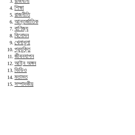
রাজধানী
শিক্ষা
রাজনীতি
আন্তর্জাতিক
বাণিজ্য
বিনোদন
খেলাধুলা
প্রযুক্তি
জীবনযাপন
আইন অঙ্গন
ভিডিও
মতামত
সম্পাদকীয়