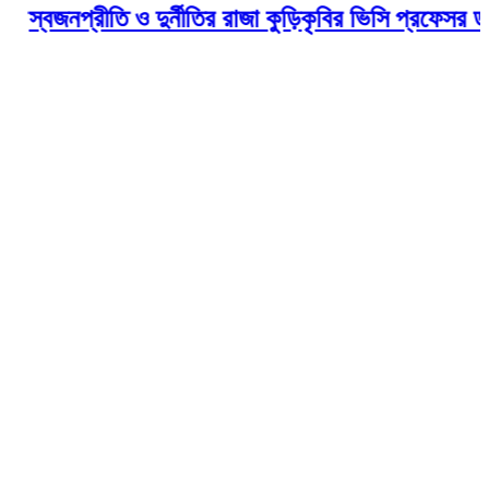
্বজনপ্রীতি ও দুর্নীতির রাজা কুড়িকৃবির ভিসি প্রফেসর ড. মু