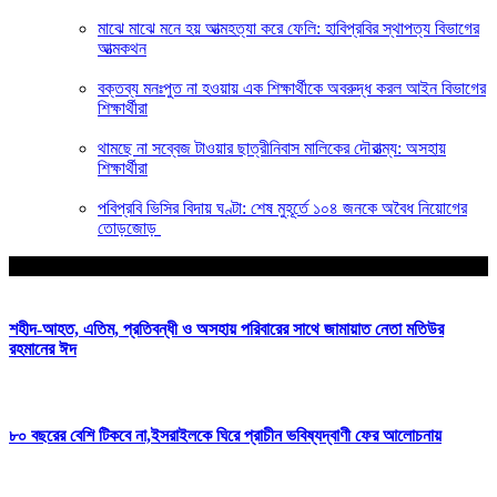
মাঝে মাঝে মনে হয় আত্মহত্যা করে ফেলি: হাবিপ্রবির স্থাপত্য বিভাগের
আত্মকথন
বক্তব্য মনঃপুত না হওয়ায় এক শিক্ষার্থীকে অবরুদ্ধ করল আইন বিভাগের
শিক্ষার্থীরা
থামছে না সব্বেজ টাওয়ার ছাত্রীনিবাস মালিকের দৌরাত্ম্য: অসহায়
শিক্ষার্থীরা
পবিপ্রবি ভিসির বিদায় ঘণ্টা: শেষ মুহূর্তে ১০৪ জনকে অবৈধ নিয়োগের
তোড়জোড়
আপনার জন্য নির্বাচিত
শহীদ-আহত, এতিম, প্রতিবন্ধী ও অসহায় পরিবারের সাথে জামায়াত নেতা মতিউর
রহমানের ঈদ
৮০ বছরের বেশি টিকবে না,ইসরাইলকে ঘিরে প্রাচীন ভবিষ্যদ্বাণী ফের আলোচনায়