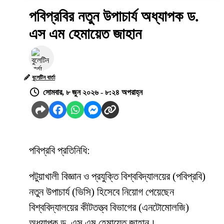
পবিপ্রবির নতুন উপাচার্য অধ্যাপক ড.
এস এম হেমায়েত জাহান
বুলেটিন বার্তা
সোমবার, ৮ জুন ২০২৬ - ৮:২৪ অপরাহ্ন
পবিপ্রবি প্রতিনিধি:
পটুয়াখালী বিজ্ঞান ও প্রযুক্তি বিশ্ববিদ্যালয়ের (পবিপ্রবি)
নতুন উপাচার্য (ভিসি) হিসেবে নিয়োগ পেয়েছেন
বিশ্ববিদ্যালয়ের কীটতত্ত্ব বিভাগের (এনটোমোলজি)
অধ্যাপক ড. এস এম হেমায়েত জাহান।