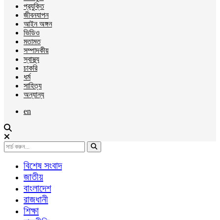
প্রযুক্তি
জীবনযাপন
আইন অঙ্গন
ভিডিও
মতামত
সম্পাদকীয়
স্বাস্থ্য
চাকরি
ধর্ম
সাহিত্য
অন্যান্য
en
বিশেষ সংবাদ
জাতীয়
বাংলাদেশ
রাজধানী
শিক্ষা