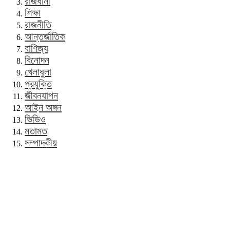
রাজধানী
শিক্ষা
রাজনীতি
আন্তর্জাতিক
বাণিজ্য
বিনোদন
খেলাধুলা
প্রযুক্তি
জীবনযাপন
আইন অঙ্গন
ভিডিও
মতামত
সম্পাদকীয়