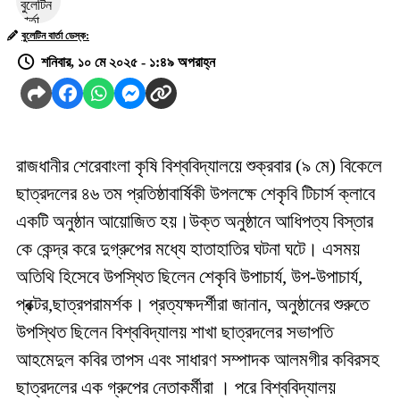
বুলেটিন বার্তা ডেস্ক:
শনিবার, ১০ মে ২০২৫ - ১:৪৯ অপরাহ্ন
রাজধানীর শেরেবাংলা কৃষি বিশ্ববিদ্যালয়ে শুক্রবার (৯ মে) বিকেলে
ছাত্রদলের ৪৬ তম প্রতিষ্ঠাবার্ষিকী উপলক্ষে শেকৃবি টিচার্স ক্লাবে
একটি অনুষ্ঠান আয়োজিত হয়।উক্ত অনুষ্ঠানে আধিপত্য বিস্তার
কে কেন্দ্র করে দুগ্রুপের মধ্যে হাতাহাতির ঘটনা ঘটে। এসময়
অতিথি হিসেবে উপস্থিত ছিলেন শেকৃবি উপাচার্য, উপ-উপাচার্য,
প্রক্টর,ছাত্রপরামর্শক। প্রত্যক্ষদর্শীরা জানান, অনুষ্ঠানের শুরুতে
উপস্থিত ছিলেন বিশ্ববিদ্যালয় শাখা ছাত্রদলের সভাপতি
আহমেদুল কবির তাপস এবং সাধারণ সম্পাদক আলমগীর কবিরসহ
ছাত্রদলের এক গ্রুপের নেতাকর্মীরা । পরে বিশ্ববিদ্যালয়