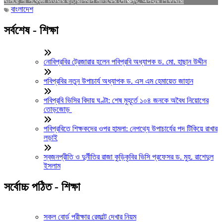
থামছে না সব্বেজ টাওয়ার ছাত্রীনিবাস মালিকের দৌরাত্ম্য: অসহায় শিক্ষার্থীরা
বাংলাদেশ
সর্বশেষ - শিক্ষা
নোবিপ্রবির ট্রেজারার হলেন পবিপ্রবি অধ্যাপক ড. মো. হাছান উদ্দীন
পবিপ্রবির নতুন উপাচার্য অধ্যাপক ড. এস এম হেমায়েত জাহান
পবিপ্রবি ভিসির বিদায় ঘণ্টা: শেষ মুহূর্তে ১০৪ জনকে অবৈধ নিয়োগের
তোড়জোড়
পবিপ্রবিতে শিক্ষকদের ওপর হামলা: নেপথ্যে উপাচার্যের পদ টিকিয়ে রাখার
লড়াই
স্বজনপ্রীতি ও দুর্নীতির রাজা কুড়িকৃবির ভিসি প্রফেসর ড. মুহ. রাশেদুল
ইসলাম
সর্বোচ্চ পঠিত - শিক্ষা
সকল বোর্ড পরীক্ষার রেজাল্ট দেখার নিয়ম