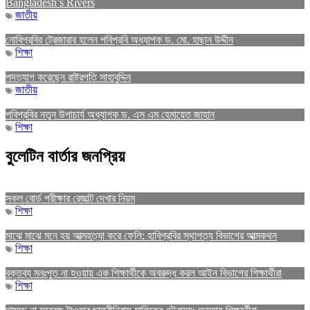
Bangladesh’s Rivers
জাতীয়
নোবিপ্রবির ট্রেজারার হলেন পবিপ্রবি অধ্যাপক ড. মো. হাছান উদ্দীন
শিক্ষা
পদত্যাগ করেছেন রাষ্ট্রপতি সাহাবুদ্দিন
জাতীয়
পবিপ্রবির নতুন উপাচার্য অধ্যাপক ড. এস এম হেমায়েত জাহান
শিক্ষা
বুলেটিন বার্তার জনপ্রিয়
সকল বোর্ড পরীক্ষার রেজাল্ট দেখার নিয়ম
শিক্ষা
মাঝে মাঝে মনে হয় আত্মহত্যা করে ফেলি: হাবিপ্রবির স্থাপত্য বিভাগের আত্মকথন
শিক্ষা
বক্তব্য মনঃপুত না হওয়ায় এক শিক্ষার্থীকে অবরুদ্ধ করল আইন বিভাগের শিক্ষার্থীরা
শিক্ষা