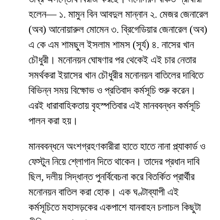
হলেন— ১. মামুন বিন আবদুল মান্নান ২. মেজর জেনারেল
(অব) আনোয়ারুল মোমেন ৩. ব্রিগেডিয়ার জেনারেল (অব)
এ কে এম শামছুল ইসলাম শামস (সূর্য) ৪. নাসের খান
চৌধুরী। মনোনয়ন ঘোষণার পর থেকেই এই চার নেতার
সমর্থকরা ইয়াসের খান চৌধুরীর মনোনয়ন বাতিলের দাবিতে
বিভিন্ন সময় বিক্ষোভ ও প্রতিবাদ কর্মসূচি শুরু করেন।
এরই ধারাবাহিকতায় বৃহস্পতিবার এই মানববন্ধন কর্মসূচি
পালন করা হয়।
মানববন্ধনে অংশগ্রহণকারীরা হাতে হাতে নানা প্ল্যাকার্ড ও
ফেস্টুন নিয়ে শ্লোগান দিতে থাকেন। তাদের প্রধান দাবি
ছিল, দলীয় সিদ্ধান্ত পুনর্বিবেচনা করে বিতর্কিত প্রার্থীর
মনোনয়ন বাতিল করা হোক। এক ঘণ্টাব্যাপী এই
কর্মসূচিতে মহাসড়কের একপাশে যানবাহন চলাচল কিছুটা