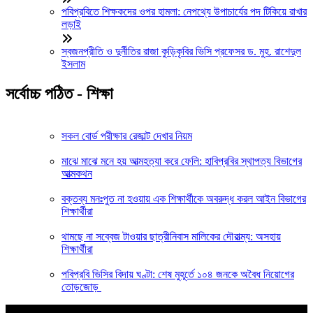
পবিপ্রবিতে শিক্ষকদের ওপর হামলা: নেপথ্যে উপাচার্যের পদ টিকিয়ে রাখার
লড়াই
স্বজনপ্রীতি ও দুর্নীতির রাজা কুড়িকৃবির ভিসি প্রফেসর ড. মুহ. রাশেদুল
ইসলাম
সর্বোচ্চ পঠিত - শিক্ষা
সকল বোর্ড পরীক্ষার রেজাল্ট দেখার নিয়ম
মাঝে মাঝে মনে হয় আত্মহত্যা করে ফেলি: হাবিপ্রবির স্থাপত্য বিভাগের
আত্মকথন
বক্তব্য মনঃপুত না হওয়ায় এক শিক্ষার্থীকে অবরুদ্ধ করল আইন বিভাগের
শিক্ষার্থীরা
থামছে না সব্বেজ টাওয়ার ছাত্রীনিবাস মালিকের দৌরাত্ম্য: অসহায়
শিক্ষার্থীরা
পবিপ্রবি ভিসির বিদায় ঘণ্টা: শেষ মুহূর্তে ১০৪ জনকে অবৈধ নিয়োগের
তোড়জোড়
আপনার জন্য নির্বাচিত