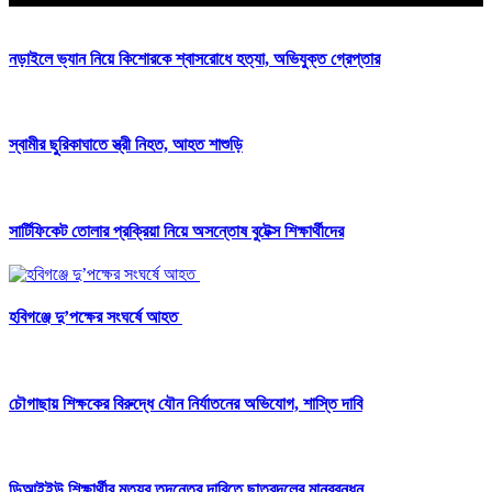
নড়াইলে ভ্যান নিয়ে কিশোরকে শ্বাসরোধে হত্যা, অভিযুক্ত গ্রেপ্তার
স্বামীর ছুরিকাঘাতে স্ত্রী নিহত, আহত শাশুড়ি
সার্টিফিকেট তোলার প্রক্রিয়া নিয়ে অসন্তোষ বুটেক্স শিক্ষার্থীদের
হবিগঞ্জে দু’পক্ষের সংঘর্ষে আহত
চৌগাছায় শিক্ষকের বিরুদ্ধে যৌন নির্যাতনের অভিযোগ, শাস্তি দাবি
ডিআইইউ শিক্ষার্থীর মৃত্যুর তদন্তের দাবিতে ছাত্রদলের মানববন্ধন