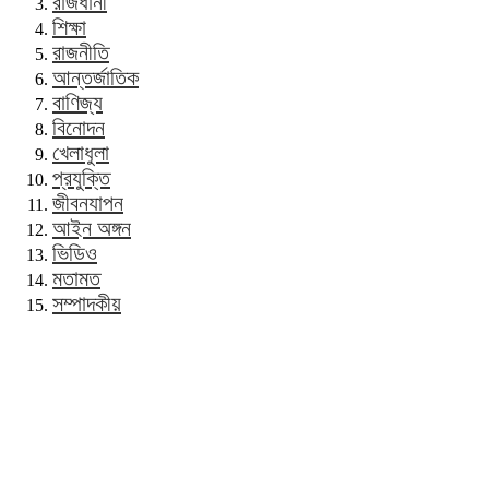
রাজধানী
শিক্ষা
রাজনীতি
আন্তর্জাতিক
বাণিজ্য
বিনোদন
খেলাধুলা
প্রযুক্তি
জীবনযাপন
আইন অঙ্গন
ভিডিও
মতামত
সম্পাদকীয়