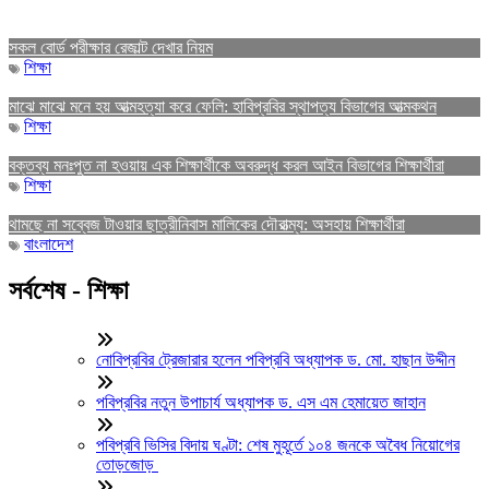
সকল বোর্ড পরীক্ষার রেজাল্ট দেখার নিয়ম
শিক্ষা
মাঝে মাঝে মনে হয় আত্মহত্যা করে ফেলি: হাবিপ্রবির স্থাপত্য বিভাগের আত্মকথন
শিক্ষা
বক্তব্য মনঃপুত না হওয়ায় এক শিক্ষার্থীকে অবরুদ্ধ করল আইন বিভাগের শিক্ষার্থীরা
শিক্ষা
থামছে না সব্বেজ টাওয়ার ছাত্রীনিবাস মালিকের দৌরাত্ম্য: অসহায় শিক্ষার্থীরা
বাংলাদেশ
সর্বশেষ - শিক্ষা
নোবিপ্রবির ট্রেজারার হলেন পবিপ্রবি অধ্যাপক ড. মো. হাছান উদ্দীন
পবিপ্রবির নতুন উপাচার্য অধ্যাপক ড. এস এম হেমায়েত জাহান
পবিপ্রবি ভিসির বিদায় ঘণ্টা: শেষ মুহূর্তে ১০৪ জনকে অবৈধ নিয়োগের
তোড়জোড়