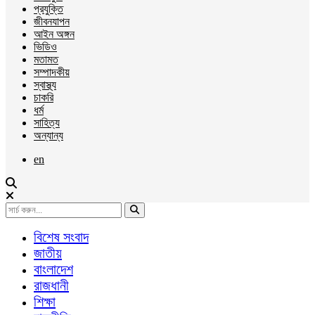
প্রযুক্তি
জীবনযাপন
আইন অঙ্গন
ভিডিও
মতামত
সম্পাদকীয়
স্বাস্থ্য
চাকরি
ধর্ম
সাহিত্য
অন্যান্য
en
বিশেষ সংবাদ
জাতীয়
বাংলাদেশ
রাজধানী
শিক্ষা