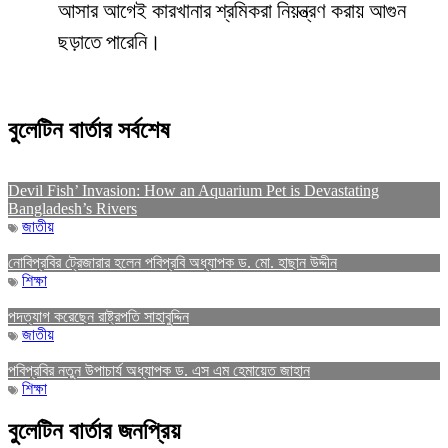
আসার আগেই কারখানার শ্রমিকরা নিয়ন্ত্রণ করায় আগুন
ছড়াতে পারেনি।
বুলেটিন বার্তার সর্বশেষ
Devil Fish’ Invasion: How an Aquarium Pet is Devastating
Bangladesh’s Rivers
জাতীয়
নোবিপ্রবির ট্রেজারার হলেন পবিপ্রবি অধ্যাপক ড. মো. হাছান উদ্দীন
শিক্ষা
পদত্যাগ করেছেন রাষ্ট্রপতি সাহাবুদ্দিন
জাতীয়
পবিপ্রবির নতুন উপাচার্য অধ্যাপক ড. এস এম হেমায়েত জাহান
শিক্ষা
বুলেটিন বার্তার জনপ্রিয়