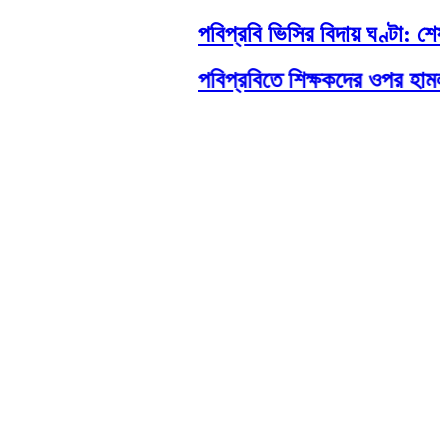
পবিপ্রবি ভিসির বিদায় ঘণ্টা: শেষ মু
পবিপ্রবিতে শিক্ষকদের ওপর হামলা: নেপথ