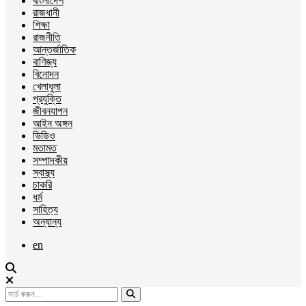
বাংলাদেশ
রাজধানী
শিক্ষা
রাজনীতি
আন্তর্জাতিক
বাণিজ্য
বিনোদন
খেলাধুলা
প্রযুক্তি
জীবনযাপন
আইন অঙ্গন
ভিডিও
মতামত
সম্পাদকীয়
স্বাস্থ্য
চাকরি
ধর্ম
সাহিত্য
অন্যান্য
en