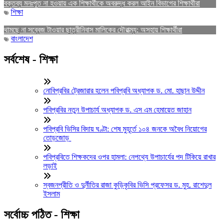
বক্তব্য মনঃপুত না হওয়ায় এক শিক্ষার্থীকে অবরুদ্ধ করল আইন বিভাগের শিক্ষার্থীরা
শিক্ষা
থামছে না সব্বেজ টাওয়ার ছাত্রীনিবাস মালিকের দৌরাত্ম্য: অসহায় শিক্ষার্থীরা
বাংলাদেশ
সর্বশেষ - শিক্ষা
নোবিপ্রবির ট্রেজারার হলেন পবিপ্রবি অধ্যাপক ড. মো. হাছান উদ্দীন
পবিপ্রবির নতুন উপাচার্য অধ্যাপক ড. এস এম হেমায়েত জাহান
পবিপ্রবি ভিসির বিদায় ঘণ্টা: শেষ মুহূর্তে ১০৪ জনকে অবৈধ নিয়োগের
তোড়জোড়
পবিপ্রবিতে শিক্ষকদের ওপর হামলা: নেপথ্যে উপাচার্যের পদ টিকিয়ে রাখার
লড়াই
স্বজনপ্রীতি ও দুর্নীতির রাজা কুড়িকৃবির ভিসি প্রফেসর ড. মুহ. রাশেদুল
ইসলাম
সর্বোচ্চ পঠিত - শিক্ষা