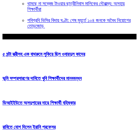
থামছে না সব্বেজ টাওয়ার ছাত্রীনিবাস মালিকের দৌরাত্ম্য: অসহায়
শিক্ষার্থীরা
পবিপ্রবি ভিসির বিদায় ঘণ্টা: শেষ মুহূর্তে ১০৪ জনকে অবৈধ নিয়োগের
তোড়জোড়
আপনার জন্য নির্বাচিত
৫ ঘন্টা স্ত্রীসহ এক বাথরুমে লুকিয়ে ছিল ওবায়দুল কাদের
ভূমি সম্প্রসারণের দাবিতে খুবি শিক্ষার্থীদের মানববন্ধন
ডিআইইউতে অসদুপায়ের দায়ে শিক্ষার্থী বহিষ্কার
রাবিতে যোগ দিলেন ইরানি প্রফেসর