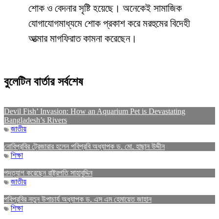
শোক ও বেদনার সৃষ্টি হয়েছে। অনেকেই সামাজিক
যোগাযোগমাধ্যমে শোক প্রকাশ করে মরহুমের বিদেহী
আত্মার মাগফিরাত কামনা করেছেন।
বুলেটিন বার্তার সর্বশেষ
Devil Fish’ Invasion: How an Aquarium Pet is Devastating
Bangladesh’s Rivers
জাতীয়
নোবিপ্রবির ট্রেজারার হলেন পবিপ্রবি অধ্যাপক ড. মো. হাছান উদ্দীন
শিক্ষা
পদত্যাগ করেছেন রাষ্ট্রপতি সাহাবুদ্দিন
জাতীয়
পবিপ্রবির নতুন উপাচার্য অধ্যাপক ড. এস এম হেমায়েত জাহান
শিক্ষা