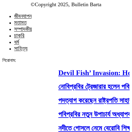
©️Copyright 2025, Bulletin Barta
জীবনযাপন
মতামত
সম্পাদকীয়
চাকরি
ধর্ম
সাহিত্য
শিরোনাম:
Devil Fish’ Invasion: How a
নোবিপ্রবির ট্রেজারার হলেন পবিপ্রবি 
পদত্যাগ করেছেন রাষ্ট্রপতি সাহাবুদ্দিন
পবিপ্রবির নতুন উপাচার্য অধ্যাপক ড.
নদীতে গোসলে নেমে বেরোবি শিক্ষার্থীর মর্