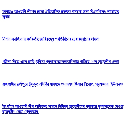
আবারও আওয়ামী লীগের মতো ঐতিহাসিক জরুরত বানানো হলো বিএনপিকে: সারোয়ার
তুষার
নিশান এনজিও’র কর্মকর্তাদের বিরুদ্ধে প্রতিষ্ঠানের চেয়ারম্যানের মামলা
পরীক্ষা দিতে এসে জাবিপ্রবিতে প্রশাসনের সহযোগিতায় পালিয়ে গেল ছাত্রলীগ নেতা
রাজশাহীর দুর্গাপুরে উন্মুক্ত লটারির মাধ্যমে ওএমএস ডিলার নিয়োগ, প্রশংসায় ইউএনও
টাংগাইল আওয়ামী লীগ অফিসের সামনে নিষিদ্ধ ছাত্রলীগের ব্যানারে পুস্পস্তবক দেওয়া
ছাত্রলীগ নেতা গ্রেফতার