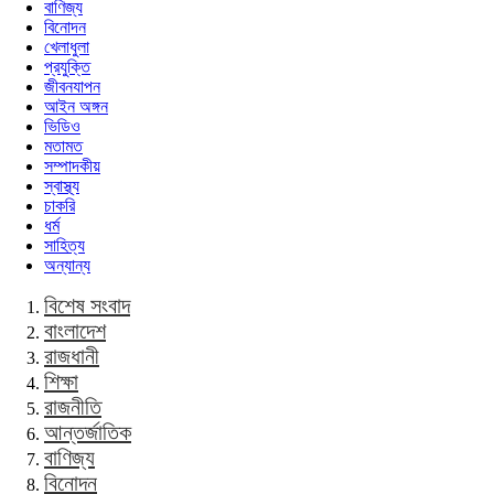
বাণিজ্য
বিনোদন
খেলাধুলা
প্রযুক্তি
জীবনযাপন
আইন অঙ্গন
ভিডিও
মতামত
সম্পাদকীয়
স্বাস্থ্য
চাকরি
ধর্ম
সাহিত্য
অন্যান্য
বিশেষ সংবাদ
বাংলাদেশ
রাজধানী
শিক্ষা
রাজনীতি
আন্তর্জাতিক
বাণিজ্য
বিনোদন