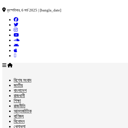
বৃহস্পতিবার, 6 মার্চ 2025 | [bangla_date]
বিশেষ সংবাদ
জাতীয়
বাংলাদেশ
রাজধানী
শিক্ষা
রাজনীতি
আন্তর্জাতিক
বাণিজ্য
বিনোদন
খেলাধুলা