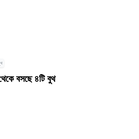
ুথ
যাণ থেকে বসছে ৪টি বুথ