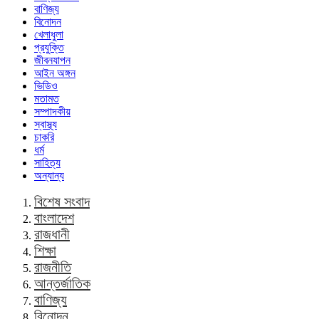
বাণিজ্য
বিনোদন
খেলাধুলা
প্রযুক্তি
জীবনযাপন
আইন অঙ্গন
ভিডিও
মতামত
সম্পাদকীয়
স্বাস্থ্য
চাকরি
ধর্ম
সাহিত্য
অন্যান্য
বিশেষ সংবাদ
বাংলাদেশ
রাজধানী
শিক্ষা
রাজনীতি
আন্তর্জাতিক
বাণিজ্য
বিনোদন