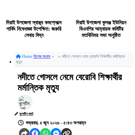
দিরাই উপজেলা স্বাস্থ্য কমপ্লেক্সে
দিরাই উপজেলা কুলঞ্জ ইউনিয়ন
পার্কিং নিষেধাজ্ঞা উপেক্ষিত: জরুরি
বিএনপির আহ্বায়ক কমিটির
সেবায় বিঘ্ন
মতবিনিময় সভা অনুষ্ঠিত
Home
বিশেষ সংবাদ
»
»
নদীতে গোসলে নেমে বেরোবি শিক্ষার্থীর মর্মান্তিক
মৃত্যু
নদীতে গোসলে নেমে বেরোবি শিক্ষার্থীর
মর্মান্তিক মৃত্যু
বুলেটিন বার্তা
শুক্রবার, ৫ জুন ২০২৬ - ৫:৪৩ অপরাহ্ন