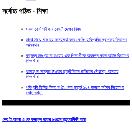
সর্বোচ্চ পঠিত - শিক্ষা
সকল বোর্ড পরীক্ষার রেজাল্ট দেখার নিয়ম
মাঝে মাঝে মনে হয় আত্মহত্যা করে ফেলি: হাবিপ্রবির স্থাপত্য বিভাগের
আত্মকথন
বক্তব্য মনঃপুত না হওয়ায় এক শিক্ষার্থীকে অবরুদ্ধ করল আইন বিভাগের
শিক্ষার্থীরা
থামছে না সব্বেজ টাওয়ার ছাত্রীনিবাস মালিকের দৌরাত্ম্য: অসহায়
শিক্ষার্থীরা
পবিপ্রবি ভিসির বিদায় ঘণ্টা: শেষ মুহূর্তে ১০৪ জনকে অবৈধ নিয়োগের
তোড়জোড়
আপনার জন্য নির্বাচিত
শের-ই-বাংলা এ কে ফজলুল হকের ৬৩তম মৃত্যুবার্ষিকী আজ