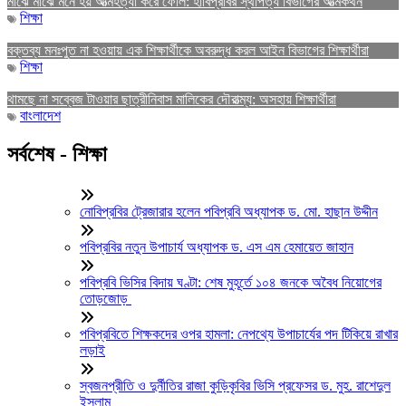
মাঝে মাঝে মনে হয় আত্মহত্যা করে ফেলি: হাবিপ্রবির স্থাপত্য বিভাগের আত্মকথন
শিক্ষা
বক্তব্য মনঃপুত না হওয়ায় এক শিক্ষার্থীকে অবরুদ্ধ করল আইন বিভাগের শিক্ষার্থীরা
শিক্ষা
থামছে না সব্বেজ টাওয়ার ছাত্রীনিবাস মালিকের দৌরাত্ম্য: অসহায় শিক্ষার্থীরা
বাংলাদেশ
সর্বশেষ - শিক্ষা
নোবিপ্রবির ট্রেজারার হলেন পবিপ্রবি অধ্যাপক ড. মো. হাছান উদ্দীন
পবিপ্রবির নতুন উপাচার্য অধ্যাপক ড. এস এম হেমায়েত জাহান
পবিপ্রবি ভিসির বিদায় ঘণ্টা: শেষ মুহূর্তে ১০৪ জনকে অবৈধ নিয়োগের
তোড়জোড়
পবিপ্রবিতে শিক্ষকদের ওপর হামলা: নেপথ্যে উপাচার্যের পদ টিকিয়ে রাখার
লড়াই
স্বজনপ্রীতি ও দুর্নীতির রাজা কুড়িকৃবির ভিসি প্রফেসর ড. মুহ. রাশেদুল
ইসলাম