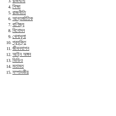
রাজধানী
শিক্ষা
রাজনীতি
আন্তর্জাতিক
বাণিজ্য
বিনোদন
খেলাধুলা
প্রযুক্তি
জীবনযাপন
আইন অঙ্গন
ভিডিও
মতামত
সম্পাদকীয়