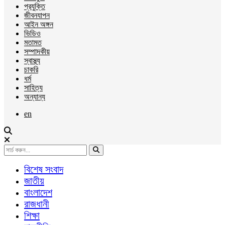
প্রযুক্তি
জীবনযাপন
আইন অঙ্গন
ভিডিও
মতামত
সম্পাদকীয়
স্বাস্থ্য
চাকরি
ধর্ম
সাহিত্য
অন্যান্য
en
বিশেষ সংবাদ
জাতীয়
বাংলাদেশ
রাজধানী
শিক্ষা