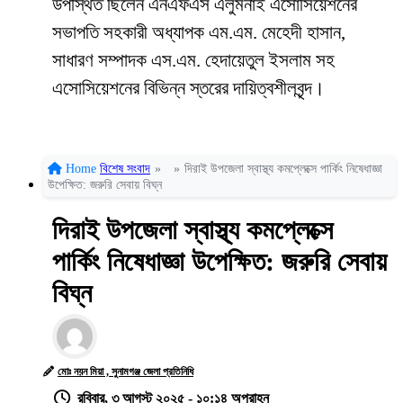
উপস্থিত ছিলেন এনএফএস এলুমনাই এসোসিয়েশনের
সভাপতি সহকারী অধ্যাপক এম.এম. মেহেদী হাসান,
সাধারণ সম্পাদক এস.এম. হেদায়েতুল ইসলাম সহ
এসোসিয়েশনের বিভিন্ন স্তরের দায়িত্বশীলবৃন্দ।
Home
বিশেষ সংবাদ
»
»
দিরাই উপজেলা স্বাস্থ্য কমপ্লেক্সে পার্কিং নিষেধাজ্ঞা
উপেক্ষিত: জরুরি সেবায় বিঘ্ন
দিরাই উপজেলা স্বাস্থ্য কমপ্লেক্সে
পার্কিং নিষেধাজ্ঞা উপেক্ষিত: জরুরি সেবায়
বিঘ্ন
মোঃ নয়ন মিয়া , সুনামগঞ্জ জেলা প্রতিনিধি
রবিবার, ৩ আগস্ট ২০২৫ - ১০:১৪ অপরাহ্ন