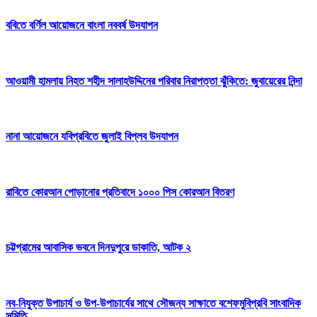
ববিতে বর্ণিল আয়োজনে বাংলা নববর্ষ উদযাপন
আওয়ামী হামলায় নিহত শহীদ সালাহউদ্দিনের পরিবার নিরাপত্তা ঝুঁকিতে: জুবায়েরের নিন্দা
নানা আয়োজনে যবিপ্রবিতে জুলাই বিপ্লব উদযাপন
রাবিতে কোরআন পোড়ানোর প্রতিবাদে ১০০০ পিস কোরআন বিতরণ
চট্টগ্রামের আবাসিক ভবনে দিনদুপুরে ডাকাতি, আটক ২
নব-নিযুক্ত উপাচার্য ও উপ-উপাচার্যের সাথে সৌজন্য সাক্ষাতে বশেফমুবিপ্রবি সাংবাদিক
সমিতি