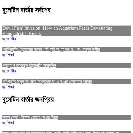
বুলেটিন বার্তার সর্বশেষ
Devil Fish’ Invasion: How an Aquarium Pet is Devastating
Bangladesh’s Rivers
জাতীয়
নোবিপ্রবির ট্রেজারার হলেন পবিপ্রবি অধ্যাপক ড. মো. হাছান উদ্দীন
শিক্ষা
পদত্যাগ করেছেন রাষ্ট্রপতি সাহাবুদ্দিন
জাতীয়
পবিপ্রবির নতুন উপাচার্য অধ্যাপক ড. এস এম হেমায়েত জাহান
শিক্ষা
বুলেটিন বার্তার জনপ্রিয়
সকল বোর্ড পরীক্ষার রেজাল্ট দেখার নিয়ম
শিক্ষা