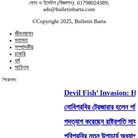
ফোন ও ইমেইল (বিজ্ঞাপন): 01798024389;
ads@bulletinbarta.com
©️Copyright 2025, Bulletin Barta
জীবনযাপন
মতামত
সম্পাদকীয়
চাকরি
ধর্ম
সাহিত্য
শিরোনাম:
Devil Fish’ Invasion: How
নোবিপ্রবির ট্রেজারার হলেন পবিপ্র
পদত্যাগ করেছেন রাষ্ট্রপতি সাহাবুদ্দ
পবিপ্রবির নতুন উপাচার্য অধ্যাপক 