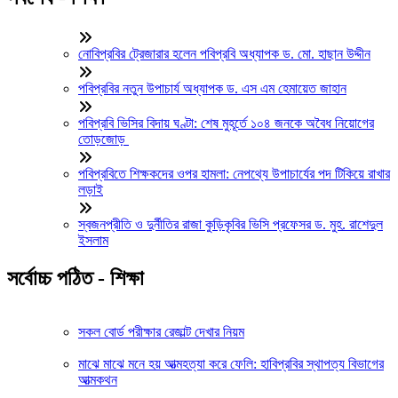
নোবিপ্রবির ট্রেজারার হলেন পবিপ্রবি অধ্যাপক ড. মো. হাছান উদ্দীন
পবিপ্রবির নতুন উপাচার্য অধ্যাপক ড. এস এম হেমায়েত জাহান
পবিপ্রবি ভিসির বিদায় ঘণ্টা: শেষ মুহূর্তে ১০৪ জনকে অবৈধ নিয়োগের
তোড়জোড়
পবিপ্রবিতে শিক্ষকদের ওপর হামলা: নেপথ্যে উপাচার্যের পদ টিকিয়ে রাখার
লড়াই
স্বজনপ্রীতি ও দুর্নীতির রাজা কুড়িকৃবির ভিসি প্রফেসর ড. মুহ. রাশেদুল
ইসলাম
সর্বোচ্চ পঠিত - শিক্ষা
সকল বোর্ড পরীক্ষার রেজাল্ট দেখার নিয়ম
মাঝে মাঝে মনে হয় আত্মহত্যা করে ফেলি: হাবিপ্রবির স্থাপত্য বিভাগের
আত্মকথন