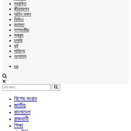
প্রযুক্তি
জীবনযাপন
আইন অঙ্গন
ভিডিও
মতামত
সম্পাদকীয়
স্বাস্থ্য
চাকরি
ধর্ম
সাহিত্য
অন্যান্য
en
বিশেষ সংবাদ
জাতীয়
বাংলাদেশ
রাজধানী
শিক্ষা