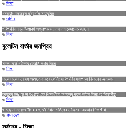
শিক্ষা
পদত্যাগ করেছেন রাষ্ট্রপতি সাহাবুদ্দিন
জাতীয়
পবিপ্রবির নতুন উপাচার্য অধ্যাপক ড. এস এম হেমায়েত জাহান
শিক্ষা
বুলেটিন বার্তার জনপ্রিয়
সকল বোর্ড পরীক্ষার রেজাল্ট দেখার নিয়ম
শিক্ষা
মাঝে মাঝে মনে হয় আত্মহত্যা করে ফেলি: হাবিপ্রবির স্থাপত্য বিভাগের আত্মকথন
শিক্ষা
বক্তব্য মনঃপুত না হওয়ায় এক শিক্ষার্থীকে অবরুদ্ধ করল আইন বিভাগের শিক্ষার্থীরা
শিক্ষা
থামছে না সব্বেজ টাওয়ার ছাত্রীনিবাস মালিকের দৌরাত্ম্য: অসহায় শিক্ষার্থীরা
বাংলাদেশ
সর্বশেষ - শিক্ষা