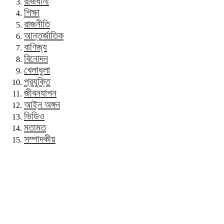
রাজধানী
শিক্ষা
রাজনীতি
আন্তর্জাতিক
বাণিজ্য
বিনোদন
খেলাধুলা
প্রযুক্তি
জীবনযাপন
আইন অঙ্গন
ভিডিও
মতামত
সম্পাদকীয়