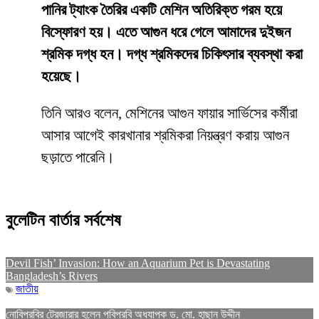
পানির ট্যাংক তৈরির একটি মেশিন অতিরিক্ত গরম হয়ে
বিস্ফোরণ হয়। এতে আগুন ধরে গেলে আমাদের দুইজন
শ্রমিক দগ্ধ হন। দগ্ধ শ্রমিকদের চিকিৎসার ব্যবস্থা করা
হয়েছে।
তিনি আরও বলেন, মেশিনের আগুন ফায়ার সার্ভিসের কর্মীরা
আসার আগেই কারখানার শ্রমিকরা নিয়ন্ত্রণ করায় আগুন
ছড়াতে পারেনি।
বুলেটিন বার্তার সর্বশেষ
Devil Fish’ Invasion: How an Aquarium Pet is Devastating
Bangladesh’s Rivers
জাতীয়
নোবিপ্রবির ট্রেজারার হলেন পবিপ্রবি অধ্যাপক ড. মো. হাছান উদ্দীন