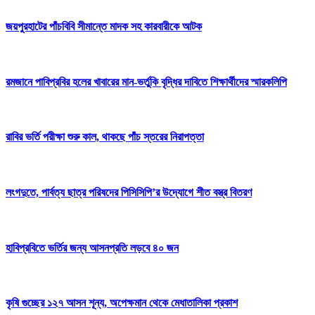
জয়পুরহাটের পাঁচবিবি সীমান্তে মাদক সহ কারবারীকে আটক
রমজানে পাবিপ্রবির হলের খাবারের মান-ভর্তুকি বৃদ্ধির দাবিতে শিক্ষার্থীদের স্মারকলিপি
রাবির ভর্তি পরীক্ষা শুরু কাল, থাকছে পাঁচ স্তরের নিরাপত্তা
লংগদুতে, পার্বত্য ছাত্র পরিষদের পিসিসিপি’র উদ্যোগে শীত বস্ত্র বিতরণ
হাবিপ্রবিতে ভর্তির জন্য আসনপ্রতি লড়বে ৪০ জন
কৃষি গুচ্ছের ১২৭ আসন শূন্য, অপেক্ষমান থেকে মেধাতালিকা প্রকাশ