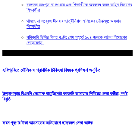
বক্তব্য মনঃপুত না হওয়ায় এক শিক্ষার্থীকে অবরুদ্ধ করল আইন বিভাগের
শিক্ষার্থীরা
থামছে না সব্বেজ টাওয়ার ছাত্রীনিবাস মালিকের দৌরাত্ম্য: অসহায়
শিক্ষার্থীরা
পবিপ্রবি ভিসির বিদায় ঘণ্টা: শেষ মুহূর্তে ১০৪ জনকে অবৈধ নিয়োগের
তোড়জোড়
আপনার জন্য নির্বাচিত
হাবিপ্রবিতে মৌলিক ও প্রাথমিক চিকিৎসা বিষয়ক প্রশিক্ষণ অনুষ্ঠিত
উল্লাপাড়ায় বিএনপি নেতাকে হাতুড়িপেটা করেননি জামায়াত শিবিরের নেতা কর্মীরা, স্পষ্ট
বিবৃতি
ফরম পূরণের টাকা আত্মসাতের অভিযোগে ছাত্রদল নেতা আটক