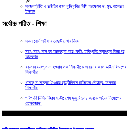
স্বজনপ্রীতি ও দুর্নীতির রাজা কুড়িকৃবির ভিসি প্রফেসর ড. মুহ. রাশেদুল
ইসলাম
সর্বোচ্চ পঠিত - শিক্ষা
সকল বোর্ড পরীক্ষার রেজাল্ট দেখার নিয়ম
মাঝে মাঝে মনে হয় আত্মহত্যা করে ফেলি: হাবিপ্রবির স্থাপত্য বিভাগের
আত্মকথন
বক্তব্য মনঃপুত না হওয়ায় এক শিক্ষার্থীকে অবরুদ্ধ করল আইন বিভাগের
শিক্ষার্থীরা
থামছে না সব্বেজ টাওয়ার ছাত্রীনিবাস মালিকের দৌরাত্ম্য: অসহায়
শিক্ষার্থীরা
পবিপ্রবি ভিসির বিদায় ঘণ্টা: শেষ মুহূর্তে ১০৪ জনকে অবৈধ নিয়োগের
তোড়জোড়
আপনার জন্য নির্বাচিত