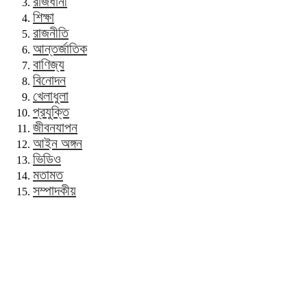
রাজধানী
শিক্ষা
রাজনীতি
আন্তর্জাতিক
বাণিজ্য
বিনোদন
খেলাধুলা
প্রযুক্তি
জীবনযাপন
আইন অঙ্গন
ভিডিও
মতামত
সম্পাদকীয়