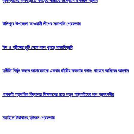
কুড়িগ্রামের ফুলবাড়ীতে ক্ষত্রিয় সমিতির উদ্যোগে উপনয়ন প্রদান
উলিপুরে উপজেলা আওয়ামী লীগের সভাপতি গ্রেফতার
‎ঈদ ও গ্রীষ্মের ছুটি শেষে কাল খুলছে মাভাবিপ্রবি
দুর্নীতি নির্মুল করতে জামায়েতকে একবার রাষ্ট্রীয় ক্ষমতায় বসান: নায়েবে আমিরের আহ্বান
ধাপকাই প্রাথমিক বিদ্যালয় শিক্ষকদের মতে নতুন পাঠ্যবইয়ের মান প্রশংসনীয়
নড়াইলে ইয়াবাসহ দুইজন গ্রেফতার