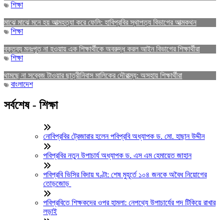
শিক্ষা
মাঝে মাঝে মনে হয় আত্মহত্যা করে ফেলি: হাবিপ্রবির স্থাপত্য বিভাগের আত্মকথন
শিক্ষা
বক্তব্য মনঃপুত না হওয়ায় এক শিক্ষার্থীকে অবরুদ্ধ করল আইন বিভাগের শিক্ষার্থীরা
শিক্ষা
থামছে না সব্বেজ টাওয়ার ছাত্রীনিবাস মালিকের দৌরাত্ম্য: অসহায় শিক্ষার্থীরা
বাংলাদেশ
সর্বশেষ - শিক্ষা
নোবিপ্রবির ট্রেজারার হলেন পবিপ্রবি অধ্যাপক ড. মো. হাছান উদ্দীন
পবিপ্রবির নতুন উপাচার্য অধ্যাপক ড. এস এম হেমায়েত জাহান
পবিপ্রবি ভিসির বিদায় ঘণ্টা: শেষ মুহূর্তে ১০৪ জনকে অবৈধ নিয়োগের
তোড়জোড়
পবিপ্রবিতে শিক্ষকদের ওপর হামলা: নেপথ্যে উপাচার্যের পদ টিকিয়ে রাখার
লড়াই