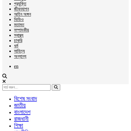
প্রযুক্তি
জীবনযাপন
আইন অঙ্গন
ভিডিও
মতামত
সম্পাদকীয়
স্বাস্থ্য
চাকরি
ধর্ম
সাহিত্য
অন্যান্য
en
বিশেষ সংবাদ
জাতীয়
বাংলাদেশ
রাজধানী
শিক্ষা