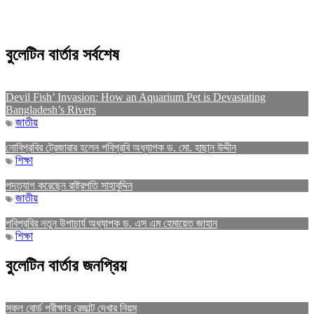
বুলেটিন বার্তার সর্বশেষ
Devil Fish’ Invasion: How an Aquarium Pet is Devastating
Bangladesh’s Rivers
জাতীয়
নোবিপ্রবির ট্রেজারার হলেন পবিপ্রবি অধ্যাপক ড. মো. হাছান উদ্দীন
শিক্ষা
পদত্যাগ করেছেন রাষ্ট্রপতি সাহাবুদ্দিন
জাতীয়
পবিপ্রবির নতুন উপাচার্য অধ্যাপক ড. এস এম হেমায়েত জাহান
শিক্ষা
বুলেটিন বার্তার জনপ্রিয়
সকল বোর্ড পরীক্ষার রেজাল্ট দেখার নিয়ম