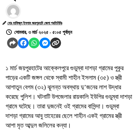
মোঃ মাফিজুল ইসলাম জয়পুরহাট জেলা প্রতিনিধিঃ
সোমবার, ৩ মার্চ ২০২৫ - ৫:০৫ পূর্বাহ্ন
১ মার্চ জয়পুরহাটের আক্কেলপুরে গুডুম্বা দাশড়া গ্রামের পুকুর
পাড়ের একটি জঙ্গল থেকে স্বামী শাহীন ইসলাম (৩৫) ও স্ত্রী
আশাতুন বেগম (৩২) ঝুলন্ত অবস্থায় দু’জনের লাশ উদ্ধার
করেছে পুলিশ। ঘটনাটি উপজেলার রায়কালি ইউপির গুডুম্বা দাশড়া
গ্রামে ঘটেছে। তারা দুজনেই ওই গ্রামের বাসিন্দা। গুডুম্বা
দাশড়া গ্রামের আবু তাহেরের ছেলে শাহীন একই গ্রামের স্ত্রী
আশা মৃত আব্দুল জলিলের কন্যা।