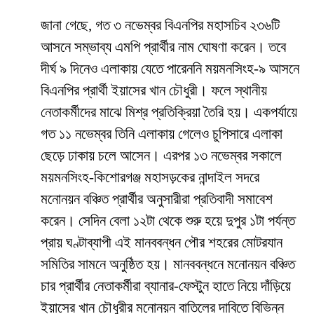
জানা গেছে, গত ৩ নভেম্বর বিএনপির মহাসচিব ২৩৬টি
আসনে সম্ভাব্য এমপি প্রার্থীর নাম ঘোষণা করেন। তবে
দীর্ঘ ৯ দিনেও এলাকায় যেতে পারেননি ময়মনসিংহ-৯ আসনে
বিএনপির প্রার্থী ইয়াসের খান চৌধুরী। ফলে স্থানীয়
নেতাকর্মীদের মাঝে মিশ্র প্রতিক্রিয়া তৈরি হয়। একপর্যায়ে
গত ১১ নভেম্বর তিনি এলাকায় গেলেও চুপিসারে এলাকা
ছেড়ে ঢাকায় চলে আসেন। এরপর ১৩ নভেম্বর সকালে
ময়মনসিংহ-কিশোরগঞ্জ মহাসড়কের নান্দাইল সদরে
মনোনয়ন বঞ্চিত প্রার্থীর অনুসারীরা প্রতিবাদী সমাবেশ
করেন। সেদিন বেলা ১২টা থেকে শুরু হয়ে দুপুর ১টা পর্যন্ত
প্রায় ঘণ্টাব্যাপী এই মানববন্ধন পৌর শহরের মোটরযান
সমিতির সামনে অনুষ্ঠিত হয়। মানববন্ধনে মনোনয়ন বঞ্চিত
চার প্রার্থীর নেতাকর্মীরা ব্যানার-ফেস্টুন হাতে নিয়ে দাঁড়িয়ে
ইয়াসের খান চৌধুরীর মনোনয়ন বাতিলের দাবিতে বিভিন্ন