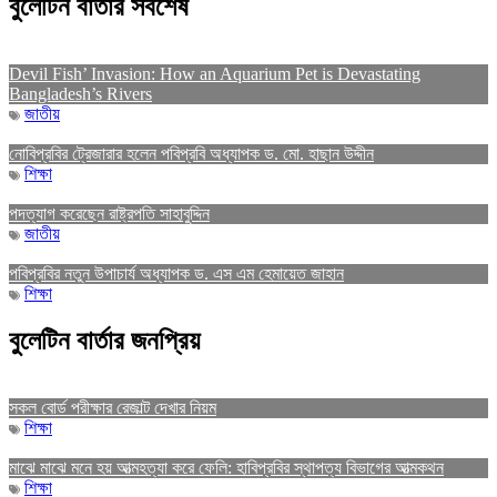
বুলেটিন বার্তার সর্বশেষ
Devil Fish’ Invasion: How an Aquarium Pet is Devastating
Bangladesh’s Rivers
জাতীয়
নোবিপ্রবির ট্রেজারার হলেন পবিপ্রবি অধ্যাপক ড. মো. হাছান উদ্দীন
শিক্ষা
পদত্যাগ করেছেন রাষ্ট্রপতি সাহাবুদ্দিন
জাতীয়
পবিপ্রবির নতুন উপাচার্য অধ্যাপক ড. এস এম হেমায়েত জাহান
শিক্ষা
বুলেটিন বার্তার জনপ্রিয়
সকল বোর্ড পরীক্ষার রেজাল্ট দেখার নিয়ম
শিক্ষা
মাঝে মাঝে মনে হয় আত্মহত্যা করে ফেলি: হাবিপ্রবির স্থাপত্য বিভাগের আত্মকথন
শিক্ষা