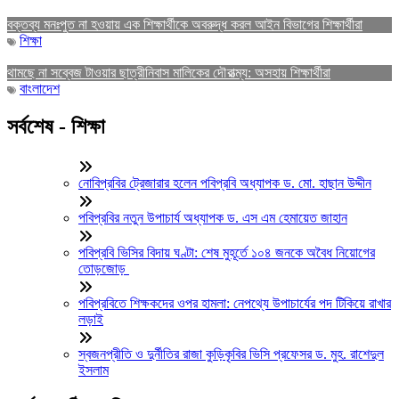
বক্তব্য মনঃপুত না হওয়ায় এক শিক্ষার্থীকে অবরুদ্ধ করল আইন বিভাগের শিক্ষার্থীরা
শিক্ষা
থামছে না সব্বেজ টাওয়ার ছাত্রীনিবাস মালিকের দৌরাত্ম্য: অসহায় শিক্ষার্থীরা
বাংলাদেশ
সর্বশেষ - শিক্ষা
নোবিপ্রবির ট্রেজারার হলেন পবিপ্রবি অধ্যাপক ড. মো. হাছান উদ্দীন
পবিপ্রবির নতুন উপাচার্য অধ্যাপক ড. এস এম হেমায়েত জাহান
পবিপ্রবি ভিসির বিদায় ঘণ্টা: শেষ মুহূর্তে ১০৪ জনকে অবৈধ নিয়োগের
তোড়জোড়
পবিপ্রবিতে শিক্ষকদের ওপর হামলা: নেপথ্যে উপাচার্যের পদ টিকিয়ে রাখার
লড়াই
স্বজনপ্রীতি ও দুর্নীতির রাজা কুড়িকৃবির ভিসি প্রফেসর ড. মুহ. রাশেদুল
ইসলাম