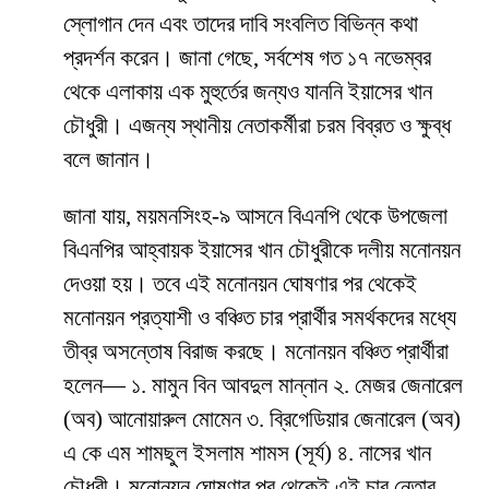
স্লোগান দেন এবং তাদের দাবি সংবলিত বিভিন্ন কথা
প্রদর্শন করেন। জানা গেছে, সর্বশেষ গত ১৭ নভেম্বর
থেকে এলাকায় এক মুহুর্তের জন্যও যাননি ইয়াসের খান
চৌধুরী। এজন্য স্থানীয় নেতাকর্মীরা চরম বিব্রত ও ক্ষুব্ধ
বলে জানান।
জানা যায়, ময়মনসিংহ-৯ আসনে বিএনপি থেকে উপজেলা
বিএনপির আহ্বায়ক ইয়াসের খান চৌধুরীকে দলীয় মনোনয়ন
দেওয়া হয়। তবে এই মনোনয়ন ঘোষণার পর থেকেই
মনোনয়ন প্রত্যাশী ও বঞ্চিত চার প্রার্থীর সমর্থকদের মধ্যে
তীব্র অসন্তোষ বিরাজ করছে। মনোনয়ন বঞ্চিত প্রার্থীরা
হলেন— ১. মামুন বিন আবদুল মান্নান ২. মেজর জেনারেল
(অব) আনোয়ারুল মোমেন ৩. ব্রিগেডিয়ার জেনারেল (অব)
এ কে এম শামছুল ইসলাম শামস (সূর্য) ৪. নাসের খান
চৌধুরী। মনোনয়ন ঘোষণার পর থেকেই এই চার নেতার