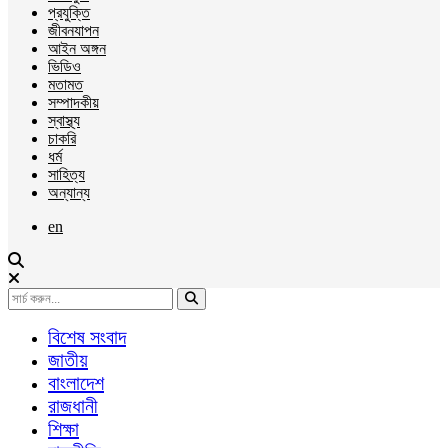
প্রযুক্তি
জীবনযাপন
আইন অঙ্গন
ভিডিও
মতামত
সম্পাদকীয়
স্বাস্থ্য
চাকরি
ধর্ম
সাহিত্য
অন্যান্য
en
বিশেষ সংবাদ
জাতীয়
বাংলাদেশ
রাজধানী
শিক্ষা