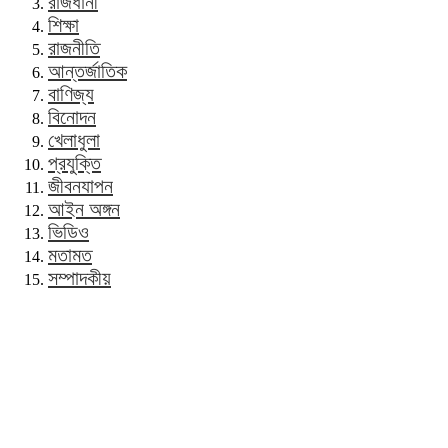
রাজধানী
শিক্ষা
রাজনীতি
আন্তর্জাতিক
বাণিজ্য
বিনোদন
খেলাধুলা
প্রযুক্তি
জীবনযাপন
আইন অঙ্গন
ভিডিও
মতামত
সম্পাদকীয়