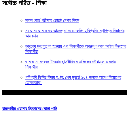
সর্বোচ্চ পঠিত - শিক্ষা
সকল বোর্ড পরীক্ষার রেজাল্ট দেখার নিয়ম
মাঝে মাঝে মনে হয় আত্মহত্যা করে ফেলি: হাবিপ্রবির স্থাপত্য বিভাগের
আত্মকথন
বক্তব্য মনঃপুত না হওয়ায় এক শিক্ষার্থীকে অবরুদ্ধ করল আইন বিভাগের
শিক্ষার্থীরা
থামছে না সব্বেজ টাওয়ার ছাত্রীনিবাস মালিকের দৌরাত্ম্য: অসহায়
শিক্ষার্থীরা
পবিপ্রবি ভিসির বিদায় ঘণ্টা: শেষ মুহূর্তে ১০৪ জনকে অবৈধ নিয়োগের
তোড়জোড়
আপনার জন্য নির্বাচিত
রাজশাহীর ওয়াসার নিন্মমানের ঘোলা পানি