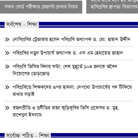
মাঝে মাঝে মনে হয় আত্মহ
সকল বোর্ড পরীক্ষার রেজাল্ট দেখার নিয়ম
হাবিপ্রবির স্থাপত্য বিভাগ
সর্বশেষ - শিক্ষা
নোবিপ্রবির ট্রেজারার হলেন পবিপ্রবি অধ্যাপক ড. মো. হাছান উদ্দীন
পবিপ্রবির নতুন উপাচার্য অধ্যাপক ড. এস এম হেমায়েত জাহান
পবিপ্রবি ভিসির বিদায় ঘণ্টা: শেষ মুহূর্তে ১০৪ জনকে অবৈধ
নিয়োগের তোড়জোড়
পবিপ্রবিতে শিক্ষকদের ওপর হামলা: নেপথ্যে উপাচার্যের পদ টিকিয়ে
রাখার লড়াই
স্বজনপ্রীতি ও দুর্নীতির রাজা কুড়িকৃবির ভিসি প্রফেসর ড. মুহ.
রাশেদুল ইসলাম
সর্বোচ্চ পঠিত - শিক্ষা