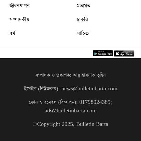
জীবনযাপন
মতামত
সম্পাদকীয়
চাকরি
ধর্ম
সাহিত্য
সম্পাদক ও প্রকাশক: আবু হাসনাত তুহিন
ইমেইল (নিউজরুম): news@bulletinbarta.com
ফোন ও ইমেইল (বিজ্ঞাপন): 01798024389;
ads@bulletinbarta.com
©️Copyright 2025, Bulletin Barta