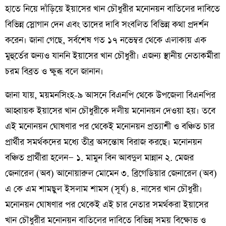
হাতে নিয়ে দাঁড়িয়ে ইয়াসের খান চৌধুরীর মনোনয়ন বাতিলের দাবিতে
বিভিন্ন স্লোগান দেন এবং তাদের দাবি সংবলিত বিভিন্ন কথা প্রদর্শন
করেন। জানা গেছে, সর্বশেষ গত ১৭ নভেম্বর থেকে এলাকায় এক
মুহুর্তের জন্যও যাননি ইয়াসের খান চৌধুরী। এজন্য স্থানীয় নেতাকর্মীরা
চরম বিব্রত ও ক্ষুব্ধ বলে জানান।
জানা যায়, ময়মনসিংহ-৯ আসনে বিএনপি থেকে উপজেলা বিএনপির
আহ্বায়ক ইয়াসের খান চৌধুরীকে দলীয় মনোনয়ন দেওয়া হয়। তবে
এই মনোনয়ন ঘোষণার পর থেকেই মনোনয়ন প্রত্যাশী ও বঞ্চিত চার
প্রার্থীর সমর্থকদের মধ্যে তীব্র অসন্তোষ বিরাজ করছে। মনোনয়ন
বঞ্চিত প্রার্থীরা হলেন— ১. মামুন বিন আবদুল মান্নান ২. মেজর
জেনারেল (অব) আনোয়ারুল মোমেন ৩. ব্রিগেডিয়ার জেনারেল (অব)
এ কে এম শামছুল ইসলাম শামস (সূর্য) ৪. নাসের খান চৌধুরী।
মনোনয়ন ঘোষণার পর থেকেই এই চার নেতার সমর্থকরা ইয়াসের
খান চৌধুরীর মনোনয়ন বাতিলের দাবিতে বিভিন্ন সময় বিক্ষোভ ও