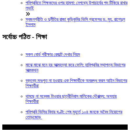
পবিপ্রবিতে শিক্ষকদের ওপর হামলা: নেপথ্যে উপাচার্যের পদ টিকিয়ে রাখার
লড়াই
স্বজনপ্রীতি ও দুর্নীতির রাজা কুড়িকৃবির ভিসি প্রফেসর ড. মুহ. রাশেদুল
ইসলাম
সর্বোচ্চ পঠিত - শিক্ষা
সকল বোর্ড পরীক্ষার রেজাল্ট দেখার নিয়ম
মাঝে মাঝে মনে হয় আত্মহত্যা করে ফেলি: হাবিপ্রবির স্থাপত্য বিভাগের
আত্মকথন
বক্তব্য মনঃপুত না হওয়ায় এক শিক্ষার্থীকে অবরুদ্ধ করল আইন বিভাগের
শিক্ষার্থীরা
থামছে না সব্বেজ টাওয়ার ছাত্রীনিবাস মালিকের দৌরাত্ম্য: অসহায়
শিক্ষার্থীরা
পবিপ্রবি ভিসির বিদায় ঘণ্টা: শেষ মুহূর্তে ১০৪ জনকে অবৈধ নিয়োগের
তোড়জোড়
আপনার জন্য নির্বাচিত