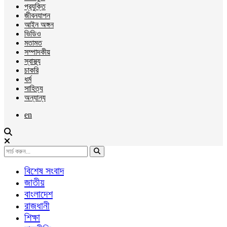
প্রযুক্তি
জীবনযাপন
আইন অঙ্গন
ভিডিও
মতামত
সম্পাদকীয়
স্বাস্থ্য
চাকরি
ধর্ম
সাহিত্য
অন্যান্য
en
বিশেষ সংবাদ
জাতীয়
বাংলাদেশ
রাজধানী
শিক্ষা