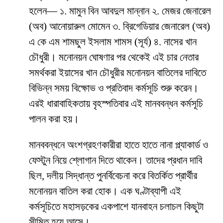
হলেন— ১. মামুন বিন আবদুল মান্নান ২. মেজর জেনারেল
(অব) আনোয়ারুল মোমেন ৩. ব্রিগেডিয়ার জেনারেল (অব)
এ কে এম শামছুল ইসলাম শামস (সূর্য) ৪. নাসের খান
চৌধুরী। মনোনয়ন ঘোষণার পর থেকেই এই চার নেতার
সমর্থকরা ইয়াসের খান চৌধুরীর মনোনয়ন বাতিলের দাবিতে
বিভিন্ন সময় বিক্ষোভ ও প্রতিবাদ কর্মসূচি শুরু করেন।
এরই ধারাবাহিকতায় বৃহস্পতিবার এই মানববন্ধন কর্মসূচি
পালন করা হয়।
মানববন্ধনে অংশগ্রহণকারীরা হাতে হাতে নানা প্ল্যাকার্ড ও
ফেস্টুন নিয়ে শ্লোগান দিতে থাকেন। তাদের প্রধান দাবি
ছিল, দলীয় সিদ্ধান্ত পুনর্বিবেচনা করে বিতর্কিত প্রার্থীর
মনোনয়ন বাতিল করা হোক। এক ঘণ্টাব্যাপী এই
কর্মসূচিতে মহাসড়কের একপাশে যানবাহন চলাচল কিছুটা
সীমিত হয়ে আসে।