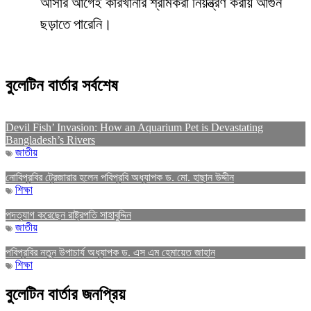
আসার আগেই কারখানার শ্রমিকরা নিয়ন্ত্রণ করায় আগুন
ছড়াতে পারেনি।
বুলেটিন বার্তার সর্বশেষ
Devil Fish’ Invasion: How an Aquarium Pet is Devastating
Bangladesh’s Rivers
জাতীয়
নোবিপ্রবির ট্রেজারার হলেন পবিপ্রবি অধ্যাপক ড. মো. হাছান উদ্দীন
শিক্ষা
পদত্যাগ করেছেন রাষ্ট্রপতি সাহাবুদ্দিন
জাতীয়
পবিপ্রবির নতুন উপাচার্য অধ্যাপক ড. এস এম হেমায়েত জাহান
শিক্ষা
বুলেটিন বার্তার জনপ্রিয়