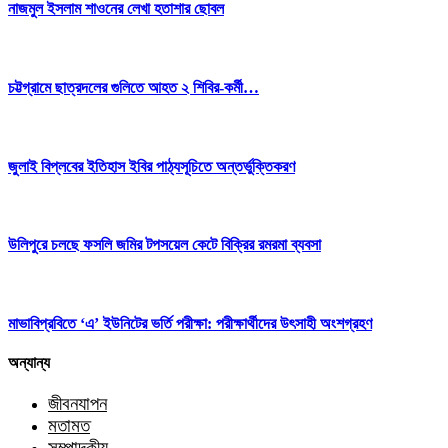
নাজমুল ইসলাম শাওনের লেখা হতাশার ছোবল
চট্টগ্রামে ছাত্রদলের গুলিতে আহত ২ শিবির-কর্মী…
জুলাই বিপ্লবের ইতিহাস ইবির পাঠ্যসূচিতে অন্তর্ভুক্তিকরণ
উলিপুরে চলছে ফসলি জমির টপসয়েল কেটে বিক্রির রমরমা ব্যবসা
মাভাবিপ্রবিতে ‘এ’ ইউনিটের ভর্তি পরীক্ষা: পরীক্ষার্থীদের উৎসাহী অংশগ্রহণ
অন্যান্য
জীবনযাপন
মতামত
সম্পাদকীয়