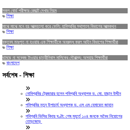
সকল বোর্ড পরীক্ষার রেজাল্ট দেখার নিয়ম
শিক্ষা
মাঝে মাঝে মনে হয় আত্মহত্যা করে ফেলি: হাবিপ্রবির স্থাপত্য বিভাগের আত্মকথন
শিক্ষা
বক্তব্য মনঃপুত না হওয়ায় এক শিক্ষার্থীকে অবরুদ্ধ করল আইন বিভাগের শিক্ষার্থীরা
শিক্ষা
থামছে না সব্বেজ টাওয়ার ছাত্রীনিবাস মালিকের দৌরাত্ম্য: অসহায় শিক্ষার্থীরা
বাংলাদেশ
সর্বশেষ - শিক্ষা
নোবিপ্রবির ট্রেজারার হলেন পবিপ্রবি অধ্যাপক ড. মো. হাছান উদ্দীন
পবিপ্রবির নতুন উপাচার্য অধ্যাপক ড. এস এম হেমায়েত জাহান
পবিপ্রবি ভিসির বিদায় ঘণ্টা: শেষ মুহূর্তে ১০৪ জনকে অবৈধ নিয়োগের
তোড়জোড়