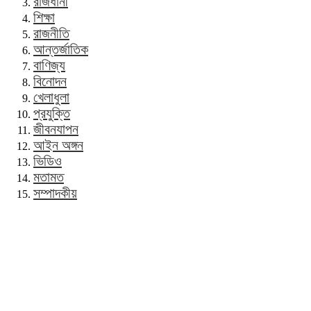
রাজধানী
শিক্ষা
রাজনীতি
আন্তর্জাতিক
বাণিজ্য
বিনোদন
খেলাধুলা
প্রযুক্তি
জীবনযাপন
আইন অঙ্গন
ভিডিও
মতামত
সম্পাদকীয়