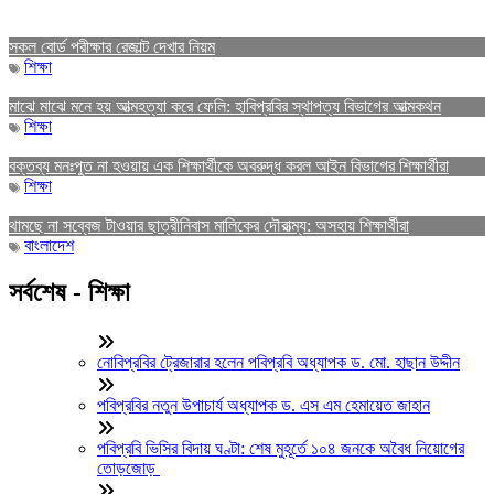
সকল বোর্ড পরীক্ষার রেজাল্ট দেখার নিয়ম
শিক্ষা
মাঝে মাঝে মনে হয় আত্মহত্যা করে ফেলি: হাবিপ্রবির স্থাপত্য বিভাগের আত্মকথন
শিক্ষা
বক্তব্য মনঃপুত না হওয়ায় এক শিক্ষার্থীকে অবরুদ্ধ করল আইন বিভাগের শিক্ষার্থীরা
শিক্ষা
থামছে না সব্বেজ টাওয়ার ছাত্রীনিবাস মালিকের দৌরাত্ম্য: অসহায় শিক্ষার্থীরা
বাংলাদেশ
সর্বশেষ - শিক্ষা
নোবিপ্রবির ট্রেজারার হলেন পবিপ্রবি অধ্যাপক ড. মো. হাছান উদ্দীন
পবিপ্রবির নতুন উপাচার্য অধ্যাপক ড. এস এম হেমায়েত জাহান
পবিপ্রবি ভিসির বিদায় ঘণ্টা: শেষ মুহূর্তে ১০৪ জনকে অবৈধ নিয়োগের
তোড়জোড়