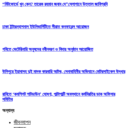
“মিটফোর্ডে খুন কেন? তারেক রহমান জবাব দে”স্লোগানে উত্তাল জাবিপ্রবি
ঢাকা ইন্টারন্যাশনাল ইউনিভার্সিটিতে সীরাত কনফারেন্স আয়োজন
গবিতে ভেটেরিনারি অনুষদের নবীনবরণ ও বিদায় অনুষ্ঠান আয়োজিত
উলিপুরে ইয়াবাসহ দুই মাদক কারবারি আটক, সেনাবাহিনীর অভিযানে মোটরসাইকেল উদ্ধার
রাবিতে ‘কমপ্লিট শাটডাউন’ ঘোষণা, পাল্টাপাল্টি অবস্থানে কর্মবিরতির ডাক অফিসার
সমিতির
অন্যান্য
জীবনযাপন