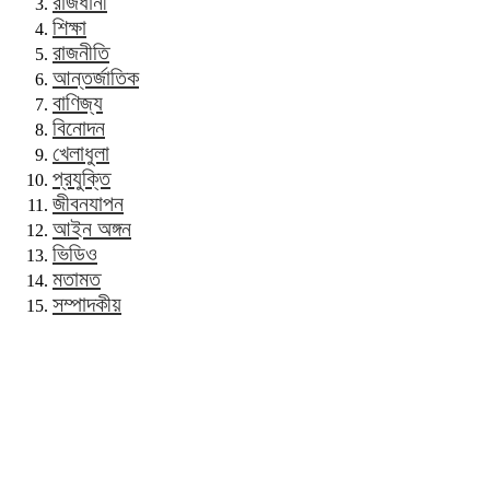
রাজধানী
শিক্ষা
রাজনীতি
আন্তর্জাতিক
বাণিজ্য
বিনোদন
খেলাধুলা
প্রযুক্তি
জীবনযাপন
আইন অঙ্গন
ভিডিও
মতামত
সম্পাদকীয়