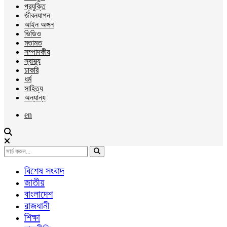
প্রযুক্তি
জীবনযাপন
আইন অঙ্গন
ভিডিও
মতামত
সম্পাদকীয়
স্বাস্থ্য
চাকরি
ধর্ম
সাহিত্য
অন্যান্য
en
বিশেষ সংবাদ
জাতীয়
বাংলাদেশ
রাজধানী
শিক্ষা