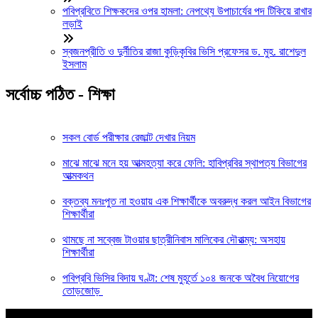
পবিপ্রবিতে শিক্ষকদের ওপর হামলা: নেপথ্যে উপাচার্যের পদ টিকিয়ে রাখার
লড়াই
স্বজনপ্রীতি ও দুর্নীতির রাজা কুড়িকৃবির ভিসি প্রফেসর ড. মুহ. রাশেদুল
ইসলাম
সর্বোচ্চ পঠিত - শিক্ষা
সকল বোর্ড পরীক্ষার রেজাল্ট দেখার নিয়ম
মাঝে মাঝে মনে হয় আত্মহত্যা করে ফেলি: হাবিপ্রবির স্থাপত্য বিভাগের
আত্মকথন
বক্তব্য মনঃপুত না হওয়ায় এক শিক্ষার্থীকে অবরুদ্ধ করল আইন বিভাগের
শিক্ষার্থীরা
থামছে না সব্বেজ টাওয়ার ছাত্রীনিবাস মালিকের দৌরাত্ম্য: অসহায়
শিক্ষার্থীরা
পবিপ্রবি ভিসির বিদায় ঘণ্টা: শেষ মুহূর্তে ১০৪ জনকে অবৈধ নিয়োগের
তোড়জোড়
আপনার জন্য নির্বাচিত