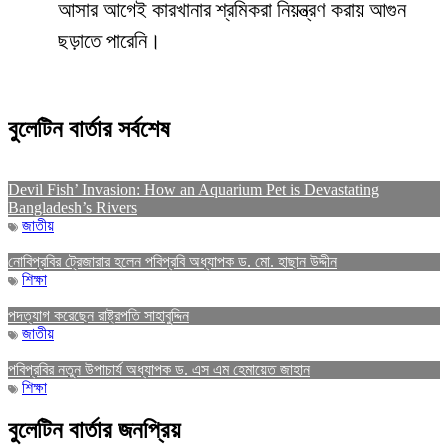
আসার আগেই কারখানার শ্রমিকরা নিয়ন্ত্রণ করায় আগুন
ছড়াতে পারেনি।
বুলেটিন বার্তার সর্বশেষ
Devil Fish’ Invasion: How an Aquarium Pet is Devastating
Bangladesh’s Rivers
জাতীয়
নোবিপ্রবির ট্রেজারার হলেন পবিপ্রবি অধ্যাপক ড. মো. হাছান উদ্দীন
শিক্ষা
পদত্যাগ করেছেন রাষ্ট্রপতি সাহাবুদ্দিন
জাতীয়
পবিপ্রবির নতুন উপাচার্য অধ্যাপক ড. এস এম হেমায়েত জাহান
শিক্ষা
বুলেটিন বার্তার জনপ্রিয়