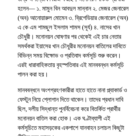
হলেন— ১. মামুন বিন আবদুল মান্নান ২. মেজর জেনারেল
(অব) আনোয়ারুল মোমেন ৩. ব্রিগেডিয়ার জেনারেল (অব)
এ কে এম শামছুল ইসলাম শামস (সূর্য) ৪. নাসের খান
চৌধুরী। মনোনয়ন ঘোষণার পর থেকেই এই চার নেতার
সমর্থকরা ইয়াসের খান চৌধুরীর মনোনয়ন বাতিলের দাবিতে
বিভিন্ন সময় বিক্ষোভ ও প্রতিবাদ কর্মসূচি শুরু করেন।
এরই ধারাবাহিকতায় বৃহস্পতিবার এই মানববন্ধন কর্মসূচি
পালন করা হয়।
মানববন্ধনে অংশগ্রহণকারীরা হাতে হাতে নানা প্ল্যাকার্ড ও
ফেস্টুন নিয়ে শ্লোগান দিতে থাকেন। তাদের প্রধান দাবি
ছিল, দলীয় সিদ্ধান্ত পুনর্বিবেচনা করে বিতর্কিত প্রার্থীর
মনোনয়ন বাতিল করা হোক। এক ঘণ্টাব্যাপী এই
কর্মসূচিতে মহাসড়কের একপাশে যানবাহন চলাচল কিছুটা