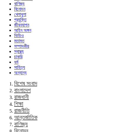
বাণিজ্য
বিনোদন
খেলাধুলা
প্রযুক্তি
জীবনযাপন
আইন অঙ্গন
ভিডিও
মতামত
সম্পাদকীয়
স্বাস্থ্য
চাকরি
ধর্ম
সাহিত্য
অন্যান্য
বিশেষ সংবাদ
বাংলাদেশ
রাজধানী
শিক্ষা
রাজনীতি
আন্তর্জাতিক
বাণিজ্য
বিনোদন