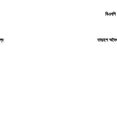
বিএনপি 
গ্ধ
তাড়াশে অবৈধ