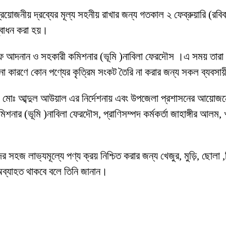
রয়োজনীয় দ্রব্যের মূল্য সহনীয় রাখার জন্য গতকাল ২ ফেব্রুয়ারি (রব
্বোধন করা হয়।
 আদনান ও সহকারী কমিশনার (ভূমি )নাবিলা ফেরদৌস ।এ সময় তারা বিক্র
বিনা কারণে কোন পণ্যের কৃত্রিম সংকট তৈরি না করার জন্য সকল ব্যবসায
সক মোঃ আব্দুল আউয়াল এর নির্দেশনায় এবং উপজেলা প্রশাসনের আয়োজনে নি
ার (ভূমি )নাবিলা ফেরদৌস, প্রাণিসম্পদ কর্মকর্তা জাহাঙ্গীর আলম, খাদ
সহজ লাভ্যমূল্যে পণ্য ক্রয় নিশ্চিত করার জন্য খেজুর, মুড়ি, ছোলা ,ড
 অব্যাহত থাকবে বলে তিনি জানান।