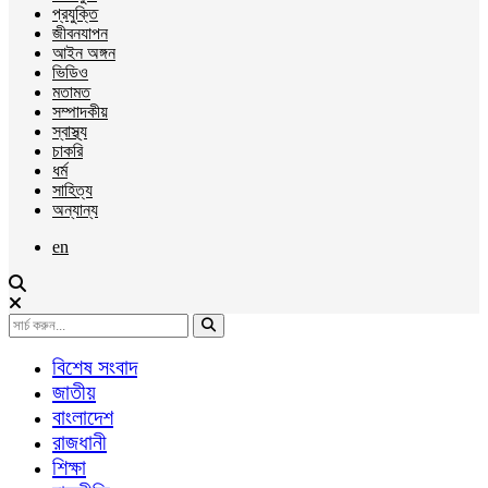
প্রযুক্তি
জীবনযাপন
আইন অঙ্গন
ভিডিও
মতামত
সম্পাদকীয়
স্বাস্থ্য
চাকরি
ধর্ম
সাহিত্য
অন্যান্য
en
বিশেষ সংবাদ
জাতীয়
বাংলাদেশ
রাজধানী
শিক্ষা