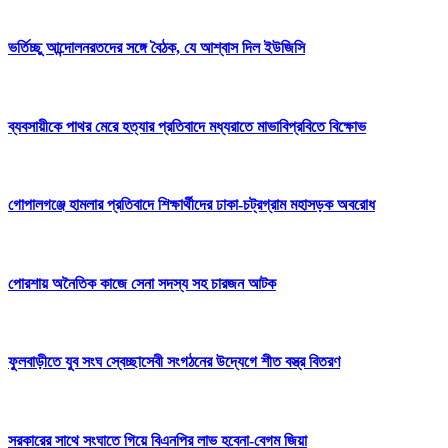
ভর্তিচ্ছু আন্দোলনরতদের সঙ্গে বৈঠক, যে আশ্বাস দিল ইউজিসি
ব্যবসায়ীকে পাথর মেরে হত্যার প্রতিবাদে মধ্যরাতে মাভাবিপ্রবিতে বিক্ষোভ
গোপালগঞ্জে হামলার প্রতিবাদে শিক্ষার্থীদের ঢাকা-চট্রগ্রাম মহাসড়ক অবরোধ
পোরশায় অনৈতিক কাজে সেনা সদস্য সহ চারজন আটক
ফুলবাড়ীতে যুব সংঘ স্বেচ্ছাসেবী সংগঠনের উদ্যেগে শীত বস্ত্র বিতরণ
সরকারের সাথে সংঘাতে গিয়ে বিএনপির লাভ হবেনা-বেগম জিয়া