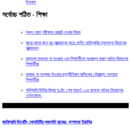
ইসলাম
সর্বোচ্চ পঠিত - শিক্ষা
সকল বোর্ড পরীক্ষার রেজাল্ট দেখার নিয়ম
মাঝে মাঝে মনে হয় আত্মহত্যা করে ফেলি: হাবিপ্রবির স্থাপত্য বিভাগের
আত্মকথন
বক্তব্য মনঃপুত না হওয়ায় এক শিক্ষার্থীকে অবরুদ্ধ করল আইন বিভাগের
শিক্ষার্থীরা
থামছে না সব্বেজ টাওয়ার ছাত্রীনিবাস মালিকের দৌরাত্ম্য: অসহায়
শিক্ষার্থীরা
পবিপ্রবি ভিসির বিদায় ঘণ্টা: শেষ মুহূর্তে ১০৪ জনকে অবৈধ নিয়োগের
তোড়জোড়
আপনার জন্য নির্বাচিত
জাবিপ্রবি ডিবেটিং সোসাইটির সভাপতি রাবেয়া, সম্পাদক ইয়াসির