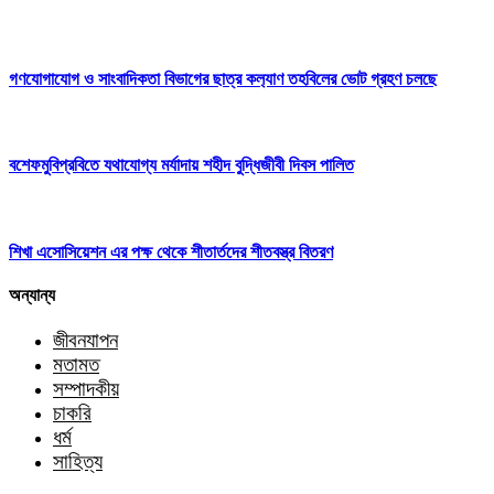
গণযোগাযোগ ও সাংবাদিকতা বিভাগের ছাত্র কল‍্যাণ তহবিলের ভোট গ্রহণ চলছে
বশেফমুবিপ্রবিতে যথাযোগ্য মর্যাদায় শহীদ বুদ্ধিজীবী দিবস পালিত
শিখা এসোসিয়েশন এর পক্ষ থেকে শীতার্তদের শীতবস্ত্র বিতরণ
অন্যান্য
জীবনযাপন
মতামত
সম্পাদকীয়
চাকরি
ধর্ম
সাহিত্য