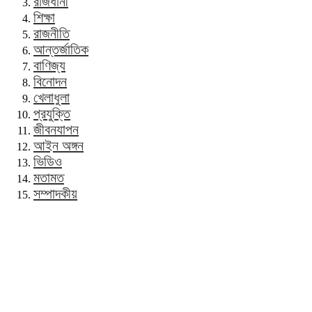
রাজধানী
শিক্ষা
রাজনীতি
আন্তর্জাতিক
বাণিজ্য
বিনোদন
খেলাধুলা
প্রযুক্তি
জীবনযাপন
আইন অঙ্গন
ভিডিও
মতামত
সম্পাদকীয়