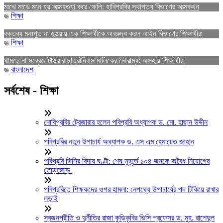
মাঝে মাঝে মনে হয় আত্মহত্যা করে ফেলি: হাবিপ্রবির স্থাপত্য বিভাগের আত্মকথন
শিক্ষা
বক্তব্য মনঃপুত না হওয়ায় এক শিক্ষার্থীকে অবরুদ্ধ করল আইন বিভাগের শিক্ষার্থীরা
শিক্ষা
থামছে না সব্বেজ টাওয়ার ছাত্রীনিবাস মালিকের দৌরাত্ম্য: অসহায় শিক্ষার্থীরা
বাংলাদেশ
সর্বশেষ - শিক্ষা
নোবিপ্রবির ট্রেজারার হলেন পবিপ্রবি অধ্যাপক ড. মো. হাছান উদ্দীন
পবিপ্রবির নতুন উপাচার্য অধ্যাপক ড. এস এম হেমায়েত জাহান
পবিপ্রবি ভিসির বিদায় ঘণ্টা: শেষ মুহূর্তে ১০৪ জনকে অবৈধ নিয়োগের
তোড়জোড়
পবিপ্রবিতে শিক্ষকদের ওপর হামলা: নেপথ্যে উপাচার্যের পদ টিকিয়ে রাখার
লড়াই
স্বজনপ্রীতি ও দুর্নীতির রাজা কুড়িকৃবির ভিসি প্রফেসর ড. মুহ. রাশেদুল