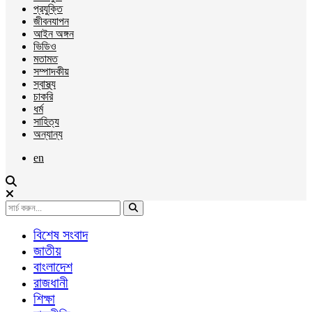
প্রযুক্তি
জীবনযাপন
আইন অঙ্গন
ভিডিও
মতামত
সম্পাদকীয়
স্বাস্থ্য
চাকরি
ধর্ম
সাহিত্য
অন্যান্য
en
বিশেষ সংবাদ
জাতীয়
বাংলাদেশ
রাজধানী
শিক্ষা