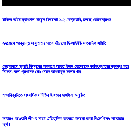
আপনার জন্য নির্বাচিত
রাবিতে অষ্টম ন্যাশনাল সায়েন্স ফিয়েস্টা ১-২ ফেব্রুয়ারি, চলছে রেজিস্ট্রেশন
হৃদরোগে আক্রান্ত সাবু মামার পাশে দাঁড়ালো ডিআইইউ সাংবাদিক সমিতি
নেছারাবাদে জুলাই বিপ্লবের শাহবাগে আহত ইমাম হোসেনকে কর্মসংস্থানের ব্যবস্থা করে
দিলেন জেলা প্রশাসক মোঃ সৈয়দ আশরাফুল আলম খান
মাভাবিপ্রবিতে সাংবাদিক সমিতির ইফতার মাহফিল অনুষ্ঠিত
আবারও আওয়ামী লীগের মতো ঐতিহাসিক জরুরত বানানো হলো বিএনপিকে: সারোয়ার
তুষার