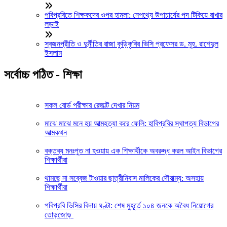
পবিপ্রবিতে শিক্ষকদের ওপর হামলা: নেপথ্যে উপাচার্যের পদ টিকিয়ে রাখার
লড়াই
স্বজনপ্রীতি ও দুর্নীতির রাজা কুড়িকৃবির ভিসি প্রফেসর ড. মুহ. রাশেদুল
ইসলাম
সর্বোচ্চ পঠিত - শিক্ষা
সকল বোর্ড পরীক্ষার রেজাল্ট দেখার নিয়ম
মাঝে মাঝে মনে হয় আত্মহত্যা করে ফেলি: হাবিপ্রবির স্থাপত্য বিভাগের
আত্মকথন
বক্তব্য মনঃপুত না হওয়ায় এক শিক্ষার্থীকে অবরুদ্ধ করল আইন বিভাগের
শিক্ষার্থীরা
থামছে না সব্বেজ টাওয়ার ছাত্রীনিবাস মালিকের দৌরাত্ম্য: অসহায়
শিক্ষার্থীরা
পবিপ্রবি ভিসির বিদায় ঘণ্টা: শেষ মুহূর্তে ১০৪ জনকে অবৈধ নিয়োগের
তোড়জোড়