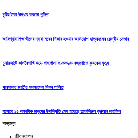
চুরির টাকা উদ্ধার করলো পুলিশ
জাবিপ্রবি শিক্ষার্থীদের দ্বারা মবের শিকার হওয়ার অভিযোগ ছাত্রদলের কেন্দ্রীয় নেতার
চুনারুঘাটে কালবৈশাখি ঝড়ে গাছপালা লণ্ডভণ্ড বজ্রপাতে কৃষকের মৃত্যু
খানসামায় জাতীয় সমাজসেবা দিবস পালিত
যশোরে ১৫ লক্ষাধিক মানুষের উপস্থিতি শেষ হয়েছে তাফসিরুল কুরআন মাহফিল
অন্যান্য
জীবনযাপন