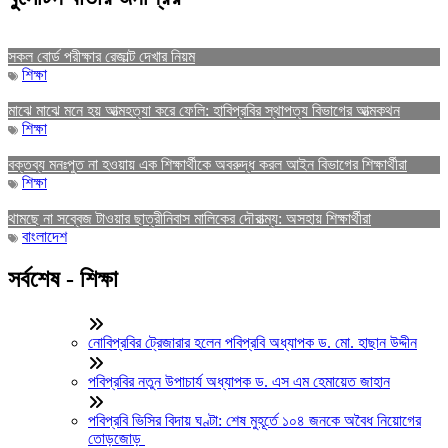
সকল বোর্ড পরীক্ষার রেজাল্ট দেখার নিয়ম
শিক্ষা
মাঝে মাঝে মনে হয় আত্মহত্যা করে ফেলি: হাবিপ্রবির স্থাপত্য বিভাগের আত্মকথন
শিক্ষা
বক্তব্য মনঃপুত না হওয়ায় এক শিক্ষার্থীকে অবরুদ্ধ করল আইন বিভাগের শিক্ষার্থীরা
শিক্ষা
থামছে না সব্বেজ টাওয়ার ছাত্রীনিবাস মালিকের দৌরাত্ম্য: অসহায় শিক্ষার্থীরা
বাংলাদেশ
সর্বশেষ - শিক্ষা
নোবিপ্রবির ট্রেজারার হলেন পবিপ্রবি অধ্যাপক ড. মো. হাছান উদ্দীন
পবিপ্রবির নতুন উপাচার্য অধ্যাপক ড. এস এম হেমায়েত জাহান
পবিপ্রবি ভিসির বিদায় ঘণ্টা: শেষ মুহূর্তে ১০৪ জনকে অবৈধ নিয়োগের
তোড়জোড়