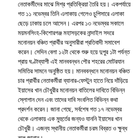
নেতাকর্মীদের মাঝে মিশ্র প্রতিক্রিয়া তৈরি হয়। একপর্যায়ে
গত ১১ নভেম্বর তিনি এলাকায় গেলেও চুপিসারে এলাকা
ছেড়ে ঢাকায় চলে আসেন। এরপর ১৩ নভেম্বর সকালে
ময়মনসিংহ-কিশোরগঞ্জ মহাসড়কের নান্দাইল সদরে
মনোনয়ন বঞ্চিত প্রার্থীর অনুসারীরা প্রতিবাদী সমাবেশ
করেন। সেদিন বেলা ১২টা থেকে শুরু হয়ে দুপুর ১টা পর্যন্ত
প্রায় ঘণ্টাব্যাপী এই মানববন্ধন পৌর শহরের মোটরযান
সমিতির সামনে অনুষ্ঠিত হয়। মানববন্ধনে মনোনয়ন বঞ্চিত
চার প্রার্থীর নেতাকর্মীরা ব্যানার-ফেস্টুন হাতে নিয়ে দাঁড়িয়ে
ইয়াসের খান চৌধুরীর মনোনয়ন বাতিলের দাবিতে বিভিন্ন
স্লোগান দেন এবং তাদের দাবি সংবলিত বিভিন্ন কথা
প্রদর্শন করেন। জানা গেছে, সর্বশেষ গত ১৭ নভেম্বর
থেকে এলাকায় এক মুহুর্তের জন্যও যাননি ইয়াসের খান
চৌধুরী। এজন্য স্থানীয় নেতাকর্মীরা চরম বিব্রত ও ক্ষুব্ধ
বলে জানান।