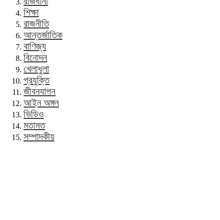
রাজধানী
শিক্ষা
রাজনীতি
আন্তর্জাতিক
বাণিজ্য
বিনোদন
খেলাধুলা
প্রযুক্তি
জীবনযাপন
আইন অঙ্গন
ভিডিও
মতামত
সম্পাদকীয়