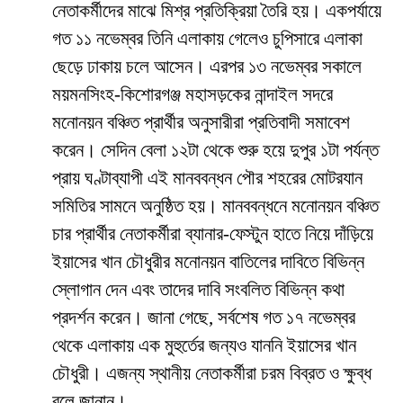
নেতাকর্মীদের মাঝে মিশ্র প্রতিক্রিয়া তৈরি হয়। একপর্যায়ে
গত ১১ নভেম্বর তিনি এলাকায় গেলেও চুপিসারে এলাকা
ছেড়ে ঢাকায় চলে আসেন। এরপর ১৩ নভেম্বর সকালে
ময়মনসিংহ-কিশোরগঞ্জ মহাসড়কের নান্দাইল সদরে
মনোনয়ন বঞ্চিত প্রার্থীর অনুসারীরা প্রতিবাদী সমাবেশ
করেন। সেদিন বেলা ১২টা থেকে শুরু হয়ে দুপুর ১টা পর্যন্ত
প্রায় ঘণ্টাব্যাপী এই মানববন্ধন পৌর শহরের মোটরযান
সমিতির সামনে অনুষ্ঠিত হয়। মানববন্ধনে মনোনয়ন বঞ্চিত
চার প্রার্থীর নেতাকর্মীরা ব্যানার-ফেস্টুন হাতে নিয়ে দাঁড়িয়ে
ইয়াসের খান চৌধুরীর মনোনয়ন বাতিলের দাবিতে বিভিন্ন
স্লোগান দেন এবং তাদের দাবি সংবলিত বিভিন্ন কথা
প্রদর্শন করেন। জানা গেছে, সর্বশেষ গত ১৭ নভেম্বর
থেকে এলাকায় এক মুহুর্তের জন্যও যাননি ইয়াসের খান
চৌধুরী। এজন্য স্থানীয় নেতাকর্মীরা চরম বিব্রত ও ক্ষুব্ধ
বলে জানান।