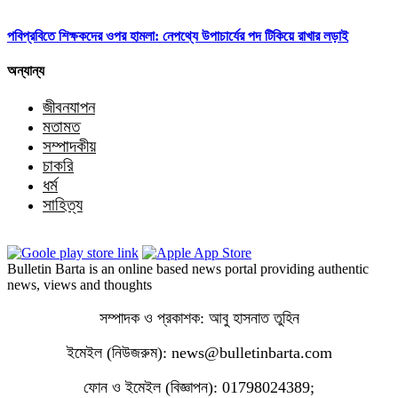
পবিপ্রবিতে শিক্ষকদের ওপর হামলা: নেপথ্যে উপাচার্যের পদ টিকিয়ে রাখার লড়াই
অন্যান্য
জীবনযাপন
মতামত
সম্পাদকীয়
চাকরি
ধর্ম
সাহিত্য
Bulletin Barta is an online based news portal providing authentic
news, views and thoughts
সম্পাদক ও প্রকাশক: আবু হাসনাত তুহিন
ইমেইল (নিউজরুম): news@bulletinbarta.com
ফোন ও ইমেইল (বিজ্ঞাপন): 01798024389;