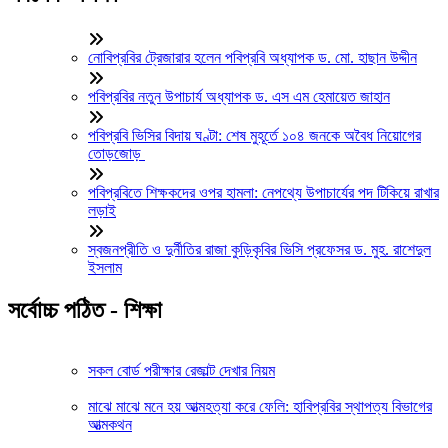
নোবিপ্রবির ট্রেজারার হলেন পবিপ্রবি অধ্যাপক ড. মো. হাছান উদ্দীন
পবিপ্রবির নতুন উপাচার্য অধ্যাপক ড. এস এম হেমায়েত জাহান
পবিপ্রবি ভিসির বিদায় ঘণ্টা: শেষ মুহূর্তে ১০৪ জনকে অবৈধ নিয়োগের
তোড়জোড়
পবিপ্রবিতে শিক্ষকদের ওপর হামলা: নেপথ্যে উপাচার্যের পদ টিকিয়ে রাখার
লড়াই
স্বজনপ্রীতি ও দুর্নীতির রাজা কুড়িকৃবির ভিসি প্রফেসর ড. মুহ. রাশেদুল
ইসলাম
সর্বোচ্চ পঠিত - শিক্ষা
সকল বোর্ড পরীক্ষার রেজাল্ট দেখার নিয়ম
মাঝে মাঝে মনে হয় আত্মহত্যা করে ফেলি: হাবিপ্রবির স্থাপত্য বিভাগের
আত্মকথন