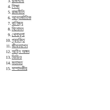
রাজধানী
শিক্ষা
রাজনীতি
আন্তর্জাতিক
বাণিজ্য
বিনোদন
খেলাধুলা
প্রযুক্তি
জীবনযাপন
আইন অঙ্গন
ভিডিও
মতামত
সম্পাদকীয়