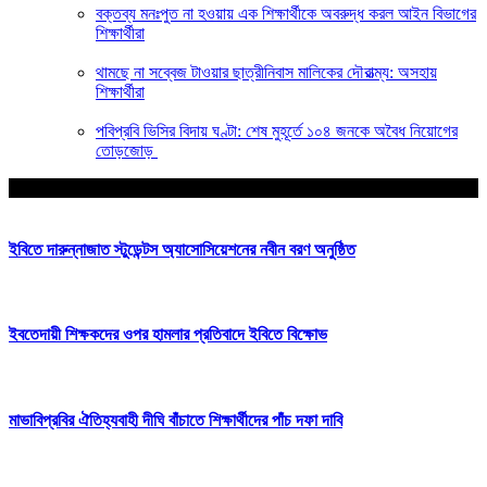
বক্তব্য মনঃপুত না হওয়ায় এক শিক্ষার্থীকে অবরুদ্ধ করল আইন বিভাগের
শিক্ষার্থীরা
থামছে না সব্বেজ টাওয়ার ছাত্রীনিবাস মালিকের দৌরাত্ম্য: অসহায়
শিক্ষার্থীরা
পবিপ্রবি ভিসির বিদায় ঘণ্টা: শেষ মুহূর্তে ১০৪ জনকে অবৈধ নিয়োগের
তোড়জোড়
আপনার জন্য নির্বাচিত
ইবিতে দারুন্নাজাত স্টুডেন্টস অ্যাসোসিয়েশনের নবীন বরণ অনুষ্ঠিত
ইবতেদায়ী শিক্ষকদের ওপর হামলার প্রতিবাদে ইবিতে বিক্ষোভ
মাভাবিপ্রবির ঐতিহ্যবাহী দীঘি বাঁচাতে শিক্ষার্থীদের পাঁচ দফা দাবি