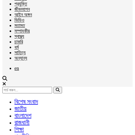
প্রযুক্তি
জীবনযাপন
আইন অঙ্গন
ভিডিও
মতামত
সম্পাদকীয়
স্বাস্থ্য
চাকরি
ধর্ম
সাহিত্য
অন্যান্য
en
বিশেষ সংবাদ
জাতীয়
বাংলাদেশ
রাজধানী
শিক্ষা