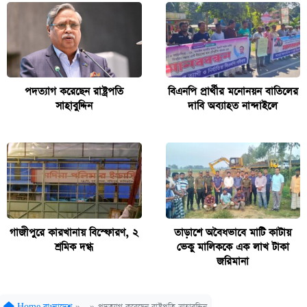
পদত্যাগ করেছেন রাষ্ট্রপতি
বিএনপি প্রার্থীর মনোনয়ন বাতিলের
সাহাবুদ্দিন
দাবি অব্যাহত নান্দাইলে
গাজীপুরে কারখানায় বিস্ফোরণ, ২
তাড়াশে অবৈধভাবে মাটি কাটায়
শ্রমিক দগ্ধ
ভেকু মালিককে এক লাখ টাকা
জরিমানা
Home
বাংলাদেশ
»
»
পদত্যাগ করেছেন রাষ্ট্রপতি সাহাবুদ্দিন