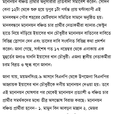
মনোনয়ন বঞ্চিত প্রার্থীর অনুসারীরা প্রতিবাদী সমাবেশ করেন। সেদিন
বেলা ১২টা থেকে শুরু হয়ে দুপুর ১টা পর্যন্ত প্রায় ঘণ্টাব্যাপী এই
মানববন্ধন পৌর শহরের মোটরযান সমিতির সামনে অনুষ্ঠিত হয়।
মানববন্ধনে মনোনয়ন বঞ্চিত চার প্রার্থীর নেতাকর্মীরা ব্যানার-ফেস্টুন
হাতে নিয়ে দাঁড়িয়ে ইয়াসের খান চৌধুরীর মনোনয়ন বাতিলের দাবিতে
বিভিন্ন স্লোগান দেন এবং তাদের দাবি সংবলিত বিভিন্ন কথা প্রদর্শন
করেন। জানা গেছে, সর্বশেষ গত ১৭ নভেম্বর থেকে এলাকায় এক
মুহুর্তের জন্যও যাননি ইয়াসের খান চৌধুরী। এজন্য স্থানীয় নেতাকর্মীরা
চরম বিব্রত ও ক্ষুব্ধ বলে জানান।
জানা যায়, ময়মনসিংহ-৯ আসনে বিএনপি থেকে উপজেলা বিএনপির
আহ্বায়ক ইয়াসের খান চৌধুরীকে দলীয় মনোনয়ন দেওয়া হয়। তবে
এই মনোনয়ন ঘোষণার পর থেকেই মনোনয়ন প্রত্যাশী ও বঞ্চিত চার
প্রার্থীর সমর্থকদের মধ্যে তীব্র অসন্তোষ বিরাজ করছে। মনোনয়ন
বঞ্চিত প্রার্থীরা হলেন— ১. মামুন বিন আবদুল মান্নান ২. মেজর