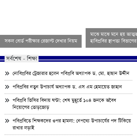
মাঝে মাঝে মনে হয় আত্মহ
সকল বোর্ড পরীক্ষার রেজাল্ট দেখার নিয়ম
হাবিপ্রবির স্থাপত্য বিভাগ
সর্বশেষ - শিক্ষা
নোবিপ্রবির ট্রেজারার হলেন পবিপ্রবি অধ্যাপক ড. মো. হাছান উদ্দীন
পবিপ্রবির নতুন উপাচার্য অধ্যাপক ড. এস এম হেমায়েত জাহান
পবিপ্রবি ভিসির বিদায় ঘণ্টা: শেষ মুহূর্তে ১০৪ জনকে অবৈধ
নিয়োগের তোড়জোড়
পবিপ্রবিতে শিক্ষকদের ওপর হামলা: নেপথ্যে উপাচার্যের পদ টিকিয়ে
রাখার লড়াই