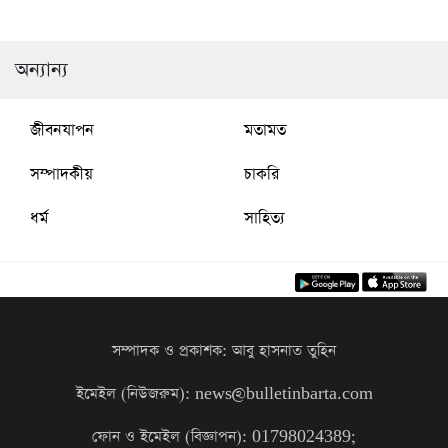
অভাবনীয় সাফল্য
স্মারকলিপি
অন্যান্য
জীবনযাপন
মতামত
সম্পাদকীয়
চাকরি
ধর্ম
সাহিত্য
সম্পাদক ও প্রকাশক: আবু হাসনাত তুহিন
ইমেইল (নিউজরুম): news@bulletinbarta.com
ফোন ও ইমেইল (বিজ্ঞাপন): 01798024389;