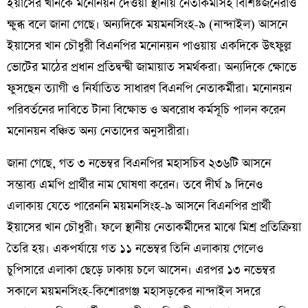
ইয়াসের খানকে মনোনয়ন দেওয়া স্থানীয় নেতাকর্মীসহ বিশিষ্টজনেরাও
ক্ষুব্ধ বলে জানা গেছে। অন্যদিকে ময়মনসিংহ-৯ (নান্দাইল) আসনে
ইয়াসের খান চৌধুরী বিএনপির মনোনয়ন পাওয়ায় একদিকে উৎফুল্ল
ভোটের মাঠের প্রধান প্রতিদ্বন্দ্বী জামায়াত সমর্থকরা। অন্যদিকে ক্ষোভে
ফুসছেন ত্যাগী ও নির্যাতিত সাধারণ বিএনপি নেতাকর্মীরা। মনোনয়ন
পরিবর্তনের দাবিতে টানা বিক্ষোভ ও অবরোধ কর্মসূচি পালন করেন
মনোনয়ন বঞ্চিত অন্য নেতাদের অনুসারীরা।
জানা গেছে, গত ৩ নভেম্বর বিএনপির মহাসচিব ২৩৬টি আসনে
সম্ভাব্য এমপি প্রার্থীর নাম ঘোষণা করেন। তবে দীর্ঘ ৯ দিনেও
এলাকায় যেতে পারেননি ময়মনসিংহ-৯ আসনে বিএনপির প্রার্থী
ইয়াসের খান চৌধুরী। ফলে স্থানীয় নেতাকর্মীদের মাঝে মিশ্র প্রতিক্রিয়া
তৈরি হয়। একপর্যায়ে গত ১১ নভেম্বর তিনি এলাকায় গেলেও
চুপিসারে এলাকা ছেড়ে ঢাকায় চলে আসেন। এরপর ১৩ নভেম্বর
সকালে ময়মনসিংহ-কিশোরগঞ্জ মহাসড়কের নান্দাইল সদরে