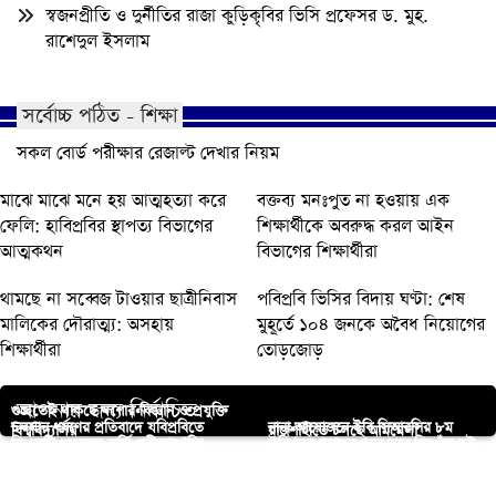
স্বজনপ্রীতি ও দুর্নীতির রাজা কুড়িকৃবির ভিসি প্রফেসর ড. মুহ.
রাশেদুল ইসলাম
সর্বোচ্চ পঠিত - শিক্ষা
সকল বোর্ড পরীক্ষার রেজাল্ট দেখার নিয়ম
মাঝে মাঝে মনে হয় আত্মহত্যা করে
বক্তব্য মনঃপুত না হওয়ায় এক
ফেলি: হাবিপ্রবির স্থাপত্য বিভাগের
শিক্ষার্থীকে অবরুদ্ধ করল আইন
আত্মকথন
বিভাগের শিক্ষার্থীরা
থামছে না সব্বেজ টাওয়ার ছাত্রীনিবাস
পবিপ্রবি ভিসির বিদায় ঘণ্টা: শেষ
মালিকের দৌরাত্ম্য: অসহায়
মুহূর্তে ১০৪ জনকে অবৈধ নিয়োগের
শিক্ষার্থীরা
তোড়জোড়
আপনার জন্য নির্বাচিত
গুচ্ছতেই থাকছে যশোর বিজ্ঞান ও প্রযুক্তি
চলমান ধর্ষণের প্রতিবাদে যবিপ্রবিতে
নানা আয়োজনে ইবি সিআরসির ৮ম
বিশ্ববিদ্যালয়
রাজশাহীতে চলছে আমমেলা
জিএসটি গুচ্ছভূক্ত ভর্তি পরীক্ষার ‘সি’
উলিপুরে ব্রহ্মপুত্র নদে ডুবে নিখোঁজ দুই
মোমবাতি প্রজ্বলন ও বিক্ষোভ মিছিল
প্রতিষ্ঠা বার্ষিকী পালিত
আ.লীগ পন্থি অধ্যাপককে প্রো-ভিসি চায়
ঈদের আনন্দে পথশিশুদের পাশে
সানকি পাড়া বাজরে রেলওয়ের অভিযানে
ইউনিটের ফলাফল প্রকাশিত
শিশুর মরদেহ উদ্ধার
আইসিপি প্রতিযোগিতায় যবিপ্রবির
না শিক্ষার্থীরা, শিক্ষা উপদেষ্টা বরাবর
ইউনিস্যাব রাজশাহী
২৫০ দোকান উচ্ছেদ