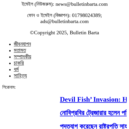
ইমেইল (নিউজরুম): news@bulletinbarta.com
ফোন ও ইমেইল (বিজ্ঞাপন): 01798024389;
ads@bulletinbarta.com
©️Copyright 2025, Bulletin Barta
জীবনযাপন
মতামত
সম্পাদকীয়
চাকরি
ধর্ম
সাহিত্য
শিরোনাম:
Devil Fish’ Invasion: How
নোবিপ্রবির ট্রেজারার হলেন পবিপ্র
পদত্যাগ করেছেন রাষ্ট্রপতি সাহাবুদ্দ