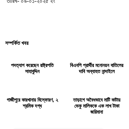
তারিখ- ০৯-০১-২০২৫ ইং
সম্পর্কিত খবর
পদত্যাগ করেছেন রাষ্ট্রপতি
বিএনপি প্রার্থীর মনোনয়ন বাতিলের
সাহাবুদ্দিন
দাবি অব্যাহত নান্দাইলে
গাজীপুরে কারখানায় বিস্ফোরণ, ২
তাড়াশে অবৈধভাবে মাটি কাটায়
শ্রমিক দগ্ধ
ভেকু মালিককে এক লাখ টাকা
জরিমানা