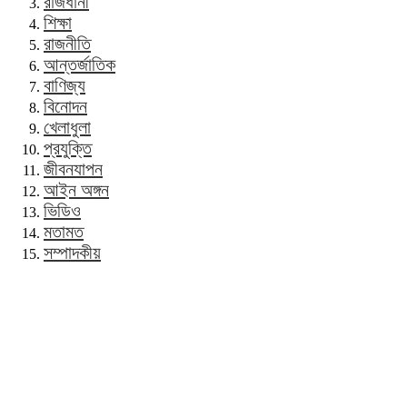
রাজধানী
শিক্ষা
রাজনীতি
আন্তর্জাতিক
বাণিজ্য
বিনোদন
খেলাধুলা
প্রযুক্তি
জীবনযাপন
আইন অঙ্গন
ভিডিও
মতামত
সম্পাদকীয়