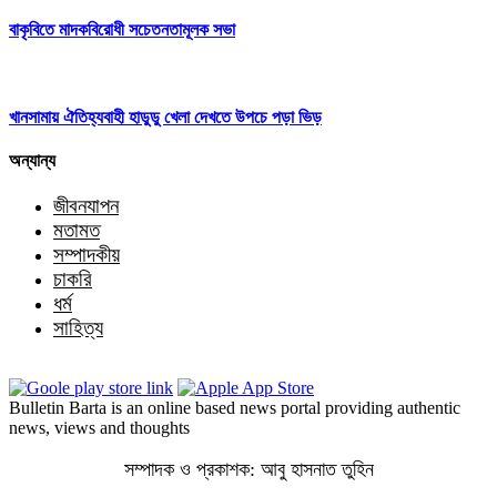
বাকৃবিতে মাদকবিরোধী সচেতনতামূলক সভা
খানসামায় ঐতিহ্যবাহী হাডুডু খেলা দেখতে উপচে পড়া ভিড়
অন্যান্য
জীবনযাপন
মতামত
সম্পাদকীয়
চাকরি
ধর্ম
সাহিত্য
Bulletin Barta is an online based news portal providing authentic
news, views and thoughts
সম্পাদক ও প্রকাশক: আবু হাসনাত তুহিন