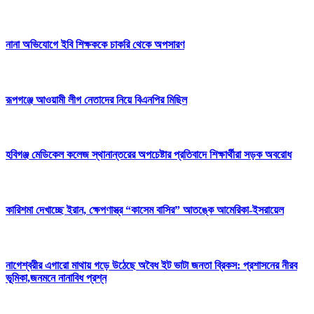
নানা অভিযোগে ইবি শিক্ষককে চাকরি থেকে অপসারণ
রূপগঞ্জে আওয়ামী লীগ নেতাদের নিয়ে বিএনপির মিছিল
হবিগঞ্জ মেডিকেল কলেজ স্থানান্তরের অপচেষ্টার প্রতিবাদে শিক্ষার্থীরা সড়ক অবরোধ
কারিশমা দেখাচ্ছে ইরান, ক্ষেপণাস্ত্র “কাসেম বাসির” আতঙ্কে আমেরিকা-ইসরায়েল
নাগেশ্বরীর এগারো মাথায় গড়ে উঠেছে অবৈধ ইট ভাটা জনতা ব্রিকস: প্রশাসনের নীরব
ভূমিকা,জনমনে নানাবিধ প্রশ্ন