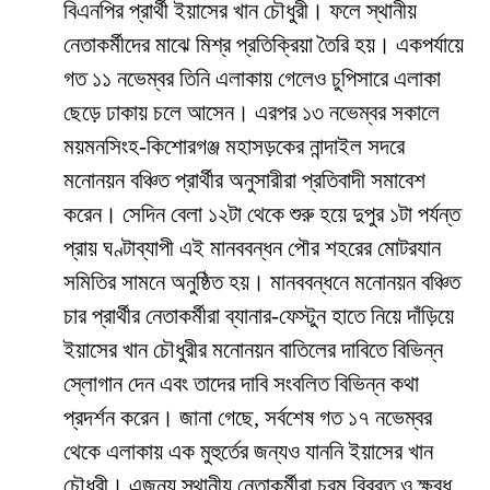
বিএনপির প্রার্থী ইয়াসের খান চৌধুরী। ফলে স্থানীয়
নেতাকর্মীদের মাঝে মিশ্র প্রতিক্রিয়া তৈরি হয়। একপর্যায়ে
গত ১১ নভেম্বর তিনি এলাকায় গেলেও চুপিসারে এলাকা
ছেড়ে ঢাকায় চলে আসেন। এরপর ১৩ নভেম্বর সকালে
ময়মনসিংহ-কিশোরগঞ্জ মহাসড়কের নান্দাইল সদরে
মনোনয়ন বঞ্চিত প্রার্থীর অনুসারীরা প্রতিবাদী সমাবেশ
করেন। সেদিন বেলা ১২টা থেকে শুরু হয়ে দুপুর ১টা পর্যন্ত
প্রায় ঘণ্টাব্যাপী এই মানববন্ধন পৌর শহরের মোটরযান
সমিতির সামনে অনুষ্ঠিত হয়। মানববন্ধনে মনোনয়ন বঞ্চিত
চার প্রার্থীর নেতাকর্মীরা ব্যানার-ফেস্টুন হাতে নিয়ে দাঁড়িয়ে
ইয়াসের খান চৌধুরীর মনোনয়ন বাতিলের দাবিতে বিভিন্ন
স্লোগান দেন এবং তাদের দাবি সংবলিত বিভিন্ন কথা
প্রদর্শন করেন। জানা গেছে, সর্বশেষ গত ১৭ নভেম্বর
থেকে এলাকায় এক মুহুর্তের জন্যও যাননি ইয়াসের খান
চৌধুরী। এজন্য স্থানীয় নেতাকর্মীরা চরম বিব্রত ও ক্ষুব্ধ