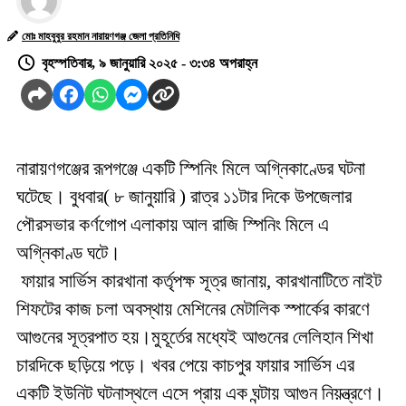
মোঃ মাহবুবুর রহমান নারায়ণগঞ্জ জেলা প্রতিনিধি
বৃহস্পতিবার, ৯ জানুয়ারি ২০২৫ - ৩:৩৪ অপরাহ্ন
নারায়ণগঞ্জের রূপগঞ্জে একটি স্পিনিং মিলে অগ্নিকাণ্ডের ঘটনা
ঘটেছে। বুধবার( ৮ জানুয়ারি ) রাত্র ১১টার দিকে উপজেলার
পৌরসভার কর্ণগোপ এলাকায় আল রাজি স্পিনিং মিলে এ
অগ্নিকাণ্ড ঘটে।
ফায়ার সার্ভিস কারখানা কর্তৃপক্ষ সূত্র জানায়, কারখানাটিতে নাইট
শিফটের কাজ চলা অবস্থায় মেশিনের মেটালিক স্পার্কের কারণে
আগুনের সূত্রপাত হয়।মুহূর্তের মধ্যেই আগুনের লেলিহান শিখা
চারদিকে ছড়িয়ে পড়ে। খবর পেয়ে কাচপুর ফায়ার সার্ভিস এর
একটি ইউনিট ঘটনাস্থলে এসে প্রায় এক ঘন্টায় আগুন নিয়ন্ত্রণে।