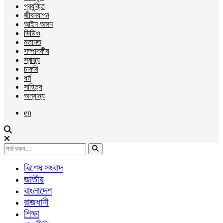
প্রযুক্তি
জীবনযাপন
আইন অঙ্গন
ভিডিও
মতামত
সম্পাদকীয়
স্বাস্থ্য
চাকরি
ধর্ম
সাহিত্য
অন্যান্য
en
বিশেষ সংবাদ
জাতীয়
বাংলাদেশ
রাজধানী
শিক্ষা