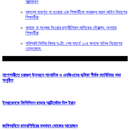
আত্মকথন
বক্তব্য মনঃপুত না হওয়ায় এক শিক্ষার্থীকে অবরুদ্ধ করল আইন বিভাগের
শিক্ষার্থীরা
থামছে না সব্বেজ টাওয়ার ছাত্রীনিবাস মালিকের দৌরাত্ম্য: অসহায়
শিক্ষার্থীরা
পবিপ্রবি ভিসির বিদায় ঘণ্টা: শেষ মুহূর্তে ১০৪ জনকে অবৈধ নিয়োগের
তোড়জোড়
আপনার জন্য নির্বাচিত
নাগেশ্বরীতে চরাঞ্চল উন্নয়নে সাংবাদিক ও এনজিওদের ভূমিকা শীর্ষক মতবিনিময় সভা
অনুষ্ঠিত
ইসরায়েলকে ফিলিস্তিন ছাড়ার আল্টিমেটাম দিল ইরান
জাবিপ্রবিতে ছাত্রশিবিরের মধ্যাহ্ন ভোজের আয়োজন