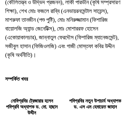
(কৌলিতত্ত্ব ও উদ্ভিদ প্রজনন), লাকী পারভীন (কৃষি সম্প্রসারণ
শিক্ষা), শেখ মোঃ ফজলে রাব্বি (এনভায়রনমেন্টাল সায়েন্স),
মাশরুফা তানজীন (পশু পুষ্টি), মোঃ মনিরুজ্জামান (ফিশারিজ
বায়োলজি অ্যান্ড জেনেটিক্স), মোঃ মোশাররফ হোসেন
(একোয়াকালচার), জান্নাতুল ফেরদৌস (ফিশারিজ ম্যানেজমেন্ট),
সজীবুল হাসান (ফিজিওলজি) এবং গাজী মোস্তফা কবির উদ্দীন
(কৃষি অর্থনীতি)।
সম্পর্কিত খবর
নোবিপ্রবির ট্রেজারার হলেন
পবিপ্রবির নতুন উপাচার্য অধ্যাপক
পবিপ্রবি অধ্যাপক ড. মো. হাছান
ড. এস এম হেমায়েত জাহান
উদ্দীন