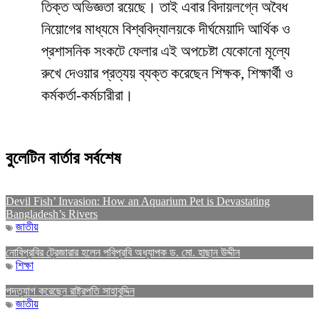
তিক্ত অভিজ্ঞতা রয়েছে। তাই এবার বিদায়লগ্নে অবৈধ
নিয়োগের মাধ্যমে বিশ্ববিদ্যালয়কে দীর্ঘমেয়াদি আর্থিক ও
প্রশাসনিক সংকটে ফেলার এই অপচেষ্টা যেকোনো মূল্যে
রুখে দেওয়ার প্রত্যয় ব্যক্ত করেছেন শিক্ষক, শিক্ষার্থী ও
কর্মকর্তা-কর্মচারীরা।
বুলেটিন বার্তার সর্বশেষ
Devil Fish’ Invasion: How an Aquarium Pet is Devastating
Bangladesh’s Rivers
জাতীয়
নোবিপ্রবির ট্রেজারার হলেন পবিপ্রবি অধ্যাপক ড. মো. হাছান উদ্দীন
শিক্ষা
পদত্যাগ করেছেন রাষ্ট্রপতি সাহাবুদ্দিন
জাতীয়