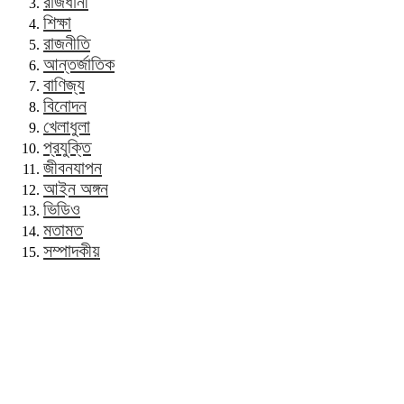
রাজধানী
শিক্ষা
রাজনীতি
আন্তর্জাতিক
বাণিজ্য
বিনোদন
খেলাধুলা
প্রযুক্তি
জীবনযাপন
আইন অঙ্গন
ভিডিও
মতামত
সম্পাদকীয়