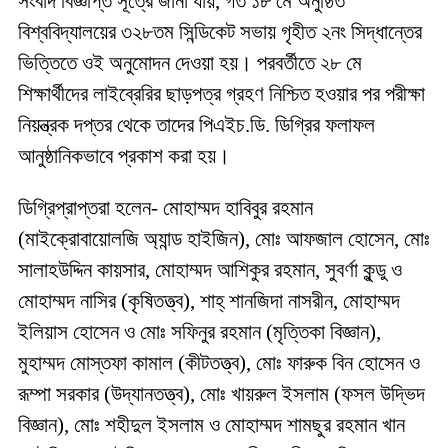
সংবাদ বিজ্ঞপ্তি সূত্রে জানা যায়, গত ১৮ মে অনুষ্ঠিত
বিশ্ববিদ্যালয়ের ৩২৮তম সিন্ডিকেট সভায় গৃহীত ২নং সিদ্ধান্তের
ভিত্তিতে ওই অনুমোদন দেওয়া হয়। পরবর্তীতে ২৮ মে
শিক্ষার্থীদের লাইব্রেরির ছাড়পত্র গ্রহণ নিশ্চিত হওয়ার পর পরীক্ষা
নিয়ন্ত্রক দপ্তর থেকে তাদের পিএইচ.ডি. ডিগ্রির ফলাফল
আনুষ্ঠানিকভাবে প্রকাশ করা হয়।
ডিগ্রিপ্রাপ্তরা হলেন- মোহাম্মদ হাবিবুর রহমান
(মাইক্রোবায়োলজি অ্যান্ড হাইজিন), মোঃ আফজাল হোসেন, মোঃ
সালাহউদ্দিন কায়সার, মোহাম্মদ আশিকুর রহমান, সুবর্ণা কুন্ডু ও
মোহাম্মদ নাসির (কৃষিতত্ত্ব), শাহ্ শানজিদা নাসরীন, মোহাম্মদ
ইলিয়াস হোসেন ও মোঃ সফিনুর রহমান (মৃত্তিকা বিজ্ঞান),
মুহাম্মদ মোস্তফা কামাল (কীটতত্ত্ব), মোঃ ফারুক বিন হোসেন ও
রূম্পা সরকার (উদ্যানতত্ত্ব), মোঃ খায়রুল ইসলাম (ফসল উদ্ভিদ
বিজ্ঞান), মোঃ শহীদুল ইসলাম ও মোহাম্মদ শামছুর রহমান খান