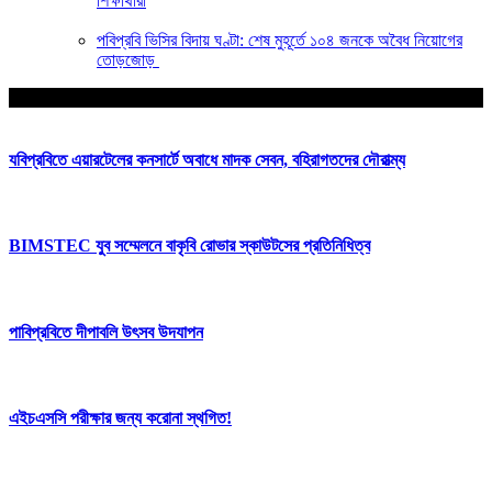
শিক্ষার্থীরা
পবিপ্রবি ভিসির বিদায় ঘণ্টা: শেষ মুহূর্তে ১০৪ জনকে অবৈধ নিয়োগের
তোড়জোড়
আপনার জন্য নির্বাচিত
যবিপ্রবিতে এয়ারটেলের কনসার্টে অবাধে মাদক সেবন, বহিরাগতদের দৌরাত্ম্য
BIMSTEC যুব সম্মেলনে বাকৃবি রোভার স্কাউটসের প্রতিনিধিত্ব
পাবিপ্রবিতে দীপাবলি উৎসব উদযাপন
এইচএসসি পরীক্ষার জন্য করোনা স্থগিত!