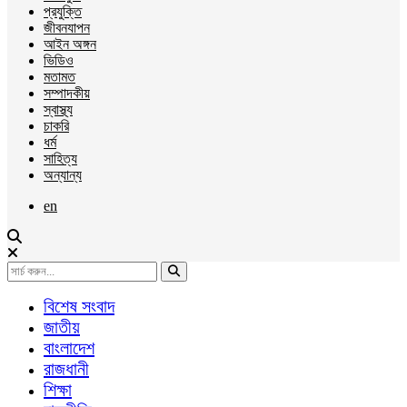
প্রযুক্তি
জীবনযাপন
আইন অঙ্গন
ভিডিও
মতামত
সম্পাদকীয়
স্বাস্থ্য
চাকরি
ধর্ম
সাহিত্য
অন্যান্য
en
বিশেষ সংবাদ
জাতীয়
বাংলাদেশ
রাজধানী
শিক্ষা