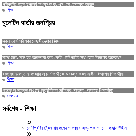
পবিপ্রবির নতুন উপাচার্য অধ্যাপক ড. এস এম হেমায়েত জাহান
শিক্ষা
বুলেটিন বার্তার জনপ্রিয়
সকল বোর্ড পরীক্ষার রেজাল্ট দেখার নিয়ম
শিক্ষা
মাঝে মাঝে মনে হয় আত্মহত্যা করে ফেলি: হাবিপ্রবির স্থাপত্য বিভাগের আত্মকথন
শিক্ষা
বক্তব্য মনঃপুত না হওয়ায় এক শিক্ষার্থীকে অবরুদ্ধ করল আইন বিভাগের শিক্ষার্থীরা
শিক্ষা
থামছে না সব্বেজ টাওয়ার ছাত্রীনিবাস মালিকের দৌরাত্ম্য: অসহায় শিক্ষার্থীরা
বাংলাদেশ
সর্বশেষ - শিক্ষা
নোবিপ্রবির ট্রেজারার হলেন পবিপ্রবি অধ্যাপক ড. মো. হাছান উদ্দীন