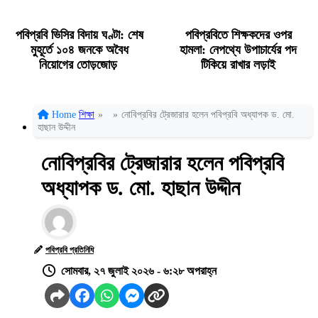
পবিপ্রবি ভিসির বিদায় ঘণ্টা: শেষ
পবিপ্রবিতে শিক্ষকদের ওপর
মুহূর্তে ১০৪ জনকে অবৈধ
হামলা: নেপথ্যে উপাচার্যের পদ
নিয়োগের তোড়জোড়
টিকিয়ে রাখার লড়াই
Home
শিক্ষা
»
»
নোবিপ্রবির ট্রেজারার হলেন পবিপ্রবি অধ্যাপক ড. মো.
হাছান উদ্দীন
নোবিপ্রবির ট্রেজারার হলেন পবিপ্রবি
অধ্যাপক ড. মো. হাছান উদ্দীন
পবিপ্রবি প্রতিনিধি
সোমবার, ২৭ জুলাই ২০২৬ - ৬:২৮ অপরাহ্ন