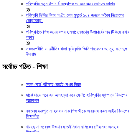
পবিপ্রবির নতুন উপাচার্য অধ্যাপক ড. এস এম হেমায়েত জাহান
পবিপ্রবি ভিসির বিদায় ঘণ্টা: শেষ মুহূর্তে ১০৪ জনকে অবৈধ নিয়োগের
তোড়জোড়
পবিপ্রবিতে শিক্ষকদের ওপর হামলা: নেপথ্যে উপাচার্যের পদ টিকিয়ে রাখার
লড়াই
স্বজনপ্রীতি ও দুর্নীতির রাজা কুড়িকৃবির ভিসি প্রফেসর ড. মুহ. রাশেদুল
ইসলাম
সর্বোচ্চ পঠিত - শিক্ষা
সকল বোর্ড পরীক্ষার রেজাল্ট দেখার নিয়ম
মাঝে মাঝে মনে হয় আত্মহত্যা করে ফেলি: হাবিপ্রবির স্থাপত্য বিভাগের
আত্মকথন
বক্তব্য মনঃপুত না হওয়ায় এক শিক্ষার্থীকে অবরুদ্ধ করল আইন বিভাগের
শিক্ষার্থীরা
থামছে না সব্বেজ টাওয়ার ছাত্রীনিবাস মালিকের দৌরাত্ম্য: অসহায়