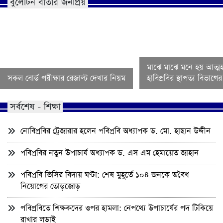
বুলেটিন বার্তার জনপ্রিয়
মাঝে মাঝে মনে হয় আত্মহ
সকল বোর্ড পরীক্ষার রেজাল্ট দেখার নিয়ম
হাবিপ্রবির স্থাপত্য বিভাগ
সর্বশেষ - শিক্ষা
নোবিপ্রবির ট্রেজারার হলেন পবিপ্রবি অধ্যাপক ড. মো. হাছান উদ্দীন
পবিপ্রবির নতুন উপাচার্য অধ্যাপক ড. এস এম হেমায়েত জাহান
পবিপ্রবি ভিসির বিদায় ঘণ্টা: শেষ মুহূর্তে ১০৪ জনকে অবৈধ
নিয়োগের তোড়জোড়
পবিপ্রবিতে শিক্ষকদের ওপর হামলা: নেপথ্যে উপাচার্যের পদ টিকিয়ে
রাখার লড়াই