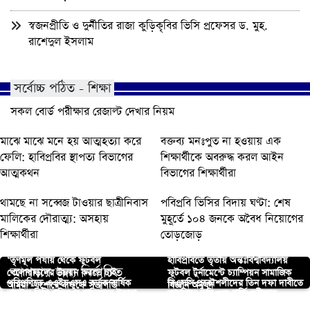
স্বজনপ্রীতি ও দুর্নীতির রাজা কুড়িকৃবির ভিসি প্রফেসর ড. মুহ.
রাশেদুল ইসলাম
সর্বোচ্চ পঠিত - শিক্ষা
সকল বোর্ড পরীক্ষার রেজাল্ট দেখার নিয়ম
মাঝে মাঝে মনে হয় আত্মহত্যা করে
বক্তব্য মনঃপুত না হওয়ায় এক
ফেলি: হাবিপ্রবির স্থাপত্য বিভাগের
শিক্ষার্থীকে অবরুদ্ধ করল আইন
আত্মকথন
বিভাগের শিক্ষার্থীরা
থামছে না সব্বেজ টাওয়ার ছাত্রীনিবাস
পবিপ্রবি ভিসির বিদায় ঘণ্টা: শেষ
মালিকের দৌরাত্ম্য: অসহায়
মুহূর্তে ১০৪ জনকে অবৈধ নিয়োগের
শিক্ষার্থীরা
তোড়জোড়
‘তৃণমূল পর্যায় থেকে ফুটবল
হাবিপ্রবিতে তৃতীয় অন্তঃবিশ্ববিদ্যালয়
আপনার জন্য নির্বাচিত
খেলোয়াড়দের উন্নয়ন করতে চাই
ফুটবল টুর্নামেন্টে চ্যাম্পিয়ন সামাজিক
পবিপ্রবিতে এএইচএসএ কর্তৃক বার্ষিক
বিএসসি প্রকৌশলীদের তিন দফা দাবীতে
আমরা’-যশোরে বাফুফে সভাপতি
বিজ্ঞান অনুষদ
নড়াইল ডিবি পুলিশের অভিযানে ইয়াবা
বাকৃবিতে কৃষি গুচ্ছ ভর্তি পরীক্ষায়
ক্রীড়া প্রতিযোগিতা অনুষ্ঠিত
যবিপ্রবিতে বিক্ষোভ মিছিল
রমজানে স্বাস্থ্য সচেতনতা বৃদ্ধিতে রাবি
বিভাগ প্রতিনিধি নির্বাচন ইস্যুতে
নড়াইলে চোরাই ব্যাটারি চালিত রিক্সা
প্রাক্তন প্রেমিকার সঙ্গে দেখা করতে এসে
ট্যাবলেটসহ একজন গ্রেফতার
এবারের উপস্থিতি ৭৮ শতাংশ