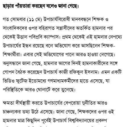
ছাড়ার পাঁয়তারা করছেন বলেও জানা গেছে।
​গত সোমবার (১১ মে) উপাচার্যবিরোধী মানববন্ধনে শিক্ষক ও
সাংবাদিকদের ওপর বহিরাগত সন্ত্রাসীদের অতর্কিত হামলার পর
থেকেই উত্তাল পবিপ্রবি ক্যাম্পাস। প্রথম থেকেই এই হামলার নেপথ্যে
উপাচার্যের ইন্ধন রয়েছে বলে অভিযোগ করে আসছিলেন শিক্ষক-
শিক্ষার্থীরা। এবার সেই অভিযোগের পালে আরও হাওয়া লেগেছে।
অনুসন্ধানে জানা গেছে, হামলার আগের দিনই হামলাকারীদের সঙ্গে
গোপন বৈঠক করেছেন উপাচার্য কাজী রফিকুল ইসলাম। এমন একটি
ভিডিও ফুটেজ ইতোমধ্যে গণমাধ্যমকর্মীদের হাতে এসেছে, যা
পরিস্থিতিকে আরও ঘোলাটে করে তুলেছে।
​ক্ষমতা দীর্ঘস্থায়ী করতে উপাচার্যের বেপরোয়া দুর্নীতির আরও
চাঞ্চল্যকর তথ্য উঠে এসেছে। জানা গেছে, শিক্ষকদের ওপর ওই
হামলার মাত্র কিছুদিন পূর্বেই উপাচার্য বিশ্ববিদ্যালয়ের প্রকল্প