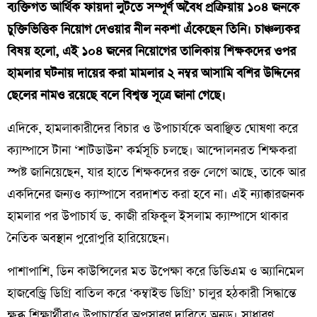
ব্যক্তিগত আর্থিক ফায়দা লুটতে সম্পূর্ণ অবৈধ প্রক্রিয়ায় ১০৪ জনকে
চুক্তিভিত্তিক নিয়োগ দেওয়ার নীল নকশা এঁকেছেন তিনি। চাঞ্চল্যকর
বিষয় হলো, এই ১০৪ জনের নিয়োগের তালিকায় শিক্ষকদের ওপর
হামলার ঘটনায় দায়ের করা মামলার ২ নম্বর আসামি বশির উদ্দিনের
ছেলের নামও রয়েছে বলে বিশ্বস্ত সূত্রে জানা গেছে।
​এদিকে, হামলাকারীদের বিচার ও উপাচার্যকে অবাঞ্ছিত ঘোষণা করে
ক্যাম্পাসে টানা ‘শাটডাউন’ কর্মসূচি চলছে। আন্দোলনরত শিক্ষকরা
স্পষ্ট জানিয়েছেন, যার হাতে শিক্ষকদের রক্ত লেগে আছে, তাকে আর
একদিনের জন্যও ক্যাম্পাসে বরদাশত করা হবে না। এই ন্যাক্কারজনক
হামলার পর উপাচার্য ড. কাজী রফিকুল ইসলাম ক্যাম্পাসে থাকার
নৈতিক অবস্থান পুরোপুরি হারিয়েছেন।
​পাশাপাশি, ডিন কাউন্সিলের মত উপেক্ষা করে ডিভিএম ও অ্যানিমেল
হাজবেন্ড্রি ডিগ্রি বাতিল করে ‘কম্বাইন্ড ডিগ্রি’ চালুর হঠকারী সিদ্ধান্তে
ক্ষুব্ধ শিক্ষার্থীরাও উপাচার্যের অপসারণ দাবিতে অনড়। সাধারণ