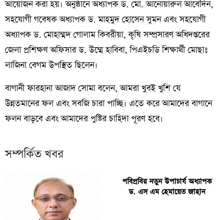
আয়োজন করা হয়। অনুষ্ঠানে অধ্যাপক ড. মো. আনোয়ারুল আবেদিন,
সহযোগী গবেষক অধ্যাপক ড. মাহমুদ হোসেন সুমন এবং সহযোগী
অধ্যাপক ড. মোহাম্মদ গোলাম কিবরীয়া, কৃষি সম্প্রসারণ অধিদপ্তরের
জেলা প্রশিক্ষণ অফিসার ড. উম্মে হাবিবা, পিএইচডি শিক্ষার্থী মোছাঃ
লাজিনা বেগম উপস্থিত ছিলেন।
বাগানী ফারহানা আজাদ সোমা বলেন, আমরা খুবই খুশি যে
উন্নতমানের ফল এবং সবজি চারা পাচ্ছি। এতে করে আমাদের বাগানে
ফলন বাড়বে এবং আমাদের পুষ্টির চাহিদা পূরণ হবে।
সম্পর্কিত খবর
পবিপ্রবির নতুন উপাচার্য অধ্যাপক
ড. এস এম হেমায়েত জাহান