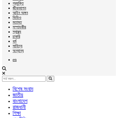
প্রযুক্তি
জীবনযাপন
আইন অঙ্গন
ভিডিও
মতামত
সম্পাদকীয়
স্বাস্থ্য
চাকরি
ধর্ম
সাহিত্য
অন্যান্য
en
বিশেষ সংবাদ
জাতীয়
বাংলাদেশ
রাজধানী
শিক্ষা