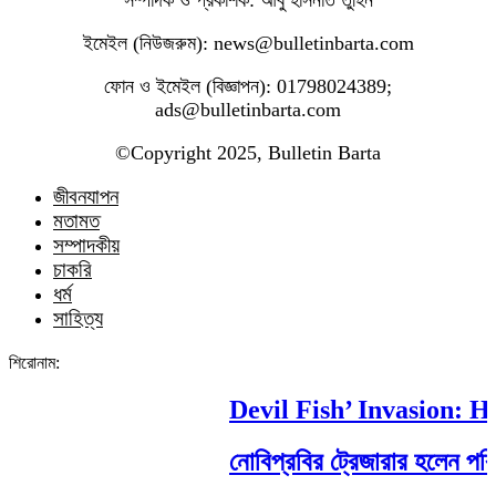
সম্পাদক ও প্রকাশক: আবু হাসনাত তুহিন
ইমেইল (নিউজরুম): news@bulletinbarta.com
ফোন ও ইমেইল (বিজ্ঞাপন): 01798024389;
ads@bulletinbarta.com
©️Copyright 2025, Bulletin Barta
জীবনযাপন
মতামত
সম্পাদকীয়
চাকরি
ধর্ম
সাহিত্য
শিরোনাম:
Devil Fish’ Invasion: How
নোবিপ্রবির ট্রেজারার হলেন পবিপ্রব