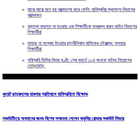
মাঝে মাঝে মনে হয় আত্মহত্যা করে ফেলি: হাবিপ্রবির স্থাপত্য বিভাগের
আত্মকথন
বক্তব্য মনঃপুত না হওয়ায় এক শিক্ষার্থীকে অবরুদ্ধ করল আইন বিভাগের
শিক্ষার্থীরা
থামছে না সব্বেজ টাওয়ার ছাত্রীনিবাস মালিকের দৌরাত্ম্য: অসহায়
শিক্ষার্থীরা
পবিপ্রবি ভিসির বিদায় ঘণ্টা: শেষ মুহূর্তে ১০৪ জনকে অবৈধ নিয়োগের
তোড়জোড়
আপনার জন্য নির্বাচিত
কুয়েট ছাত্রদলের হামলার প্রতিবাদে হাবিপ্রবিতে বিক্ষোভ
স্কাউটিংয়ে অবদানের জন্য বিশেষ সম্মাননা পেলেন বাকৃবির রোভার স্কাউট লিডার