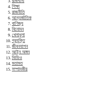
রাজধানী
শিক্ষা
রাজনীতি
আন্তর্জাতিক
বাণিজ্য
বিনোদন
খেলাধুলা
প্রযুক্তি
জীবনযাপন
আইন অঙ্গন
ভিডিও
মতামত
সম্পাদকীয়