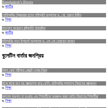
Bangladesh’s Rivers
জাতীয়
নোবিপ্রবির ট্রেজারার হলেন পবিপ্রবি অধ্যাপক ড. মো. হাছান উদ্দীন
শিক্ষা
পদত্যাগ করেছেন রাষ্ট্রপতি সাহাবুদ্দিন
জাতীয়
পবিপ্রবির নতুন উপাচার্য অধ্যাপক ড. এস এম হেমায়েত জাহান
শিক্ষা
বুলেটিন বার্তার জনপ্রিয়
সকল বোর্ড পরীক্ষার রেজাল্ট দেখার নিয়ম
শিক্ষা
মাঝে মাঝে মনে হয় আত্মহত্যা করে ফেলি: হাবিপ্রবির স্থাপত্য বিভাগের আত্মকথন
শিক্ষা
বক্তব্য মনঃপুত না হওয়ায় এক শিক্ষার্থীকে অবরুদ্ধ করল আইন বিভাগের শিক্ষার্থীরা
শিক্ষা