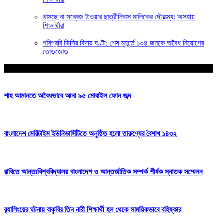
থামছে না সব্বেজ টাওয়ার ছাত্রীনিবাস মালিকের দৌরাত্ম্য: অসহায়
শিক্ষার্থীরা
পবিপ্রবি ভিসির বিদায় ঘণ্টা: শেষ মুহূর্তে ১০৪ জনকে অবৈধ নিয়োগের
তোড়জোড়
আপনার জন্য নির্বাচিত
শাহ আমানতে অবৈধভাবে আনা ৯৫ মোবাইল ফোন জব্দ
বাংলাদেশ মেরিটাইম ইউনিভার্সিটিতে অনুষ্ঠিত হলো তারুণ্যের বৈশাখ ১৪৩২
রাবিতে আন্তঃবিশ্ববিদ্যালয় বাংলাদেশ ও আন্তর্জাতিক সম্পর্ক শীর্ষক স্নাতক সম্মেলন
র‍্যাগিংয়ের ঘটনায় বাকৃবির তিন নারী শিক্ষার্থী হল থেকে সাময়িকভাবে বহিষ্কার