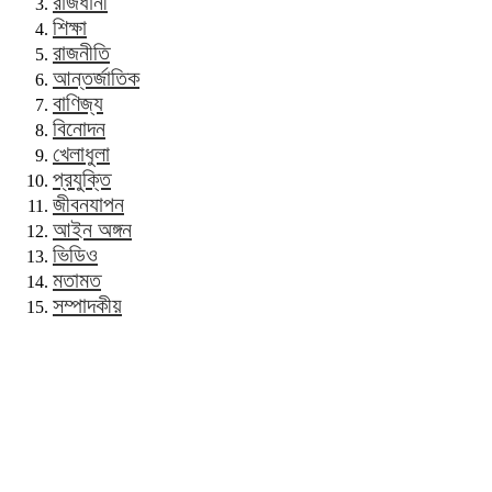
রাজধানী
শিক্ষা
রাজনীতি
আন্তর্জাতিক
বাণিজ্য
বিনোদন
খেলাধুলা
প্রযুক্তি
জীবনযাপন
আইন অঙ্গন
ভিডিও
মতামত
সম্পাদকীয়