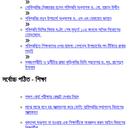
নোবিপ্রবির ট্রেজারার হলেন পবিপ্রবি অধ্যাপক ড. মো. হাছান উদ্দীন
পবিপ্রবির নতুন উপাচার্য অধ্যাপক ড. এস এম হেমায়েত জাহান
পবিপ্রবি ভিসির বিদায় ঘণ্টা: শেষ মুহূর্তে ১০৪ জনকে অবৈধ নিয়োগের
তোড়জোড়
পবিপ্রবিতে শিক্ষকদের ওপর হামলা: নেপথ্যে উপাচার্যের পদ টিকিয়ে রাখার
লড়াই
স্বজনপ্রীতি ও দুর্নীতির রাজা কুড়িকৃবির ভিসি প্রফেসর ড. মুহ. রাশেদুল
ইসলাম
সর্বোচ্চ পঠিত - শিক্ষা
সকল বোর্ড পরীক্ষার রেজাল্ট দেখার নিয়ম
মাঝে মাঝে মনে হয় আত্মহত্যা করে ফেলি: হাবিপ্রবির স্থাপত্য বিভাগের
আত্মকথন
বক্তব্য মনঃপুত না হওয়ায় এক শিক্ষার্থীকে অবরুদ্ধ করল আইন বিভাগের
শিক্ষার্থীরা