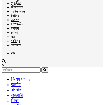
প্রযুক্তি
জীবনযাপন
আইন অঙ্গন
ভিডিও
মতামত
সম্পাদকীয়
স্বাস্থ্য
চাকরি
ধর্ম
সাহিত্য
অন্যান্য
en
বিশেষ সংবাদ
জাতীয়
বাংলাদেশ
রাজধানী
শিক্ষা