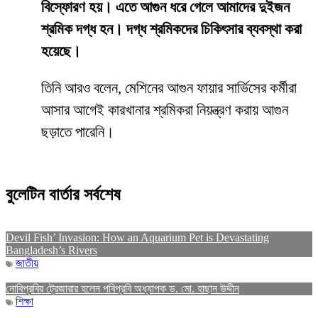
বিস্ফোরণ হয়। এতে আগুন ধরে গেলে আমাদের দুইজন
শ্রমিক দগ্ধ হন। দগ্ধ শ্রমিকদের চিকিৎসার ব্যবস্থা করা
হয়েছে।
তিনি আরও বলেন, মেশিনের আগুন ফায়ার সার্ভিসের কর্মীরা
আসার আগেই কারখানার শ্রমিকরা নিয়ন্ত্রণ করায় আগুন
ছড়াতে পারেনি।
বুলেটিন বার্তার সর্বশেষ
Devil Fish’ Invasion: How an Aquarium Pet is Devastating
Bangladesh’s Rivers
জাতীয়
নোবিপ্রবির ট্রেজারার হলেন পবিপ্রবি অধ্যাপক ড. মো. হাছান উদ্দীন
শিক্ষা