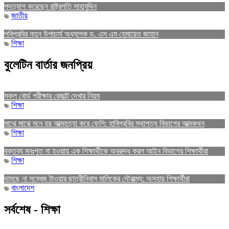
পদত্যাগ করেছেন রাষ্ট্রপতি সাহাবুদ্দিন
জাতীয়
পবিপ্রবির নতুন উপাচার্য অধ্যাপক ড. এস এম হেমায়েত জাহান
শিক্ষা
বুলেটিন বার্তার জনপ্রিয়
সকল বোর্ড পরীক্ষার রেজাল্ট দেখার নিয়ম
শিক্ষা
মাঝে মাঝে মনে হয় আত্মহত্যা করে ফেলি: হাবিপ্রবির স্থাপত্য বিভাগের আত্মকথন
শিক্ষা
বক্তব্য মনঃপুত না হওয়ায় এক শিক্ষার্থীকে অবরুদ্ধ করল আইন বিভাগের শিক্ষার্থীরা
শিক্ষা
থামছে না সব্বেজ টাওয়ার ছাত্রীনিবাস মালিকের দৌরাত্ম্য: অসহায় শিক্ষার্থীরা
বাংলাদেশ
সর্বশেষ - শিক্ষা