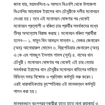
জানা যায়, ময়মনসিংহ-৯ আসনে বিএনপি থেকে উপজেলা
বিএনপির আহ্বায়ক ইয়াসের খান চৌধুরীকে দলীয় মনোনয়ন
দেওয়া হয়। তবে এই মনোনয়ন ঘোষণার পর থেকেই
মনোনয়ন প্রত্যাশী ও বঞ্চিত চার প্রার্থীর সমর্থকদের মধ্যে
তীব্র অসন্তোষ বিরাজ করছে। মনোনয়ন বঞ্চিত প্রার্থীরা
হলেন— ১. মামুন বিন আবদুল মান্নান ২. মেজর জেনারেল
(অব) আনোয়ারুল মোমেন ৩. ব্রিগেডিয়ার জেনারেল (অব)
এ কে এম শামছুল ইসলাম শামস (সূর্য) ৪. নাসের খান
চৌধুরী। মনোনয়ন ঘোষণার পর থেকেই এই চার নেতার
সমর্থকরা ইয়াসের খান চৌধুরীর মনোনয়ন বাতিলের দাবিতে
বিভিন্ন সময় বিক্ষোভ ও প্রতিবাদ কর্মসূচি শুরু করেন।
এরই ধারাবাহিকতায় বৃহস্পতিবার এই মানববন্ধন কর্মসূচি
পালন করা হয়।
মানববন্ধনে অংশগ্রহণকারীরা হাতে হাতে নানা প্ল্যাকার্ড ও