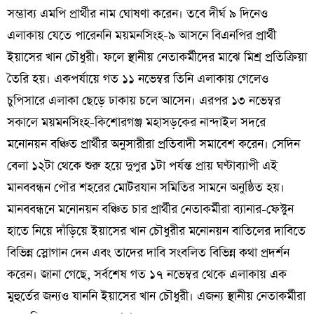
সম্ভাব্য এমপি প্রার্থীর নাম ঘোষণা করেন। তবে দীর্ঘ ৯ দিনেও
এলাকায় যেতে পারেননি ময়মনসিংহ-৯ আসনে বিএনপির প্রার্থী
ইয়াসের খান চৌধুরী। ফলে স্থানীয় নেতাকর্মীদের মাঝে মিশ্র প্রতিক্রিয়া
তৈরি হয়। একপর্যায়ে গত ১১ নভেম্বর তিনি এলাকায় গেলেও
চুপিসারে এলাকা ছেড়ে ঢাকায় চলে আসেন। এরপর ১৩ নভেম্বর
সকালে ময়মনসিংহ-কিশোরগঞ্জ মহাসড়কের নান্দাইল সদরে
মনোনয়ন বঞ্চিত প্রার্থীর অনুসারীরা প্রতিবাদী সমাবেশ করেন। সেদিন
বেলা ১২টা থেকে শুরু হয়ে দুপুর ১টা পর্যন্ত প্রায় ঘণ্টাব্যাপী এই
মানববন্ধন পৌর শহরের মোটরযান সমিতির সামনে অনুষ্ঠিত হয়।
মানববন্ধনে মনোনয়ন বঞ্চিত চার প্রার্থীর নেতাকর্মীরা ব্যানার-ফেস্টুন
হাতে নিয়ে দাঁড়িয়ে ইয়াসের খান চৌধুরীর মনোনয়ন বাতিলের দাবিতে
বিভিন্ন স্লোগান দেন এবং তাদের দাবি সংবলিত বিভিন্ন কথা প্রদর্শন
করেন। জানা গেছে, সর্বশেষ গত ১৭ নভেম্বর থেকে এলাকায় এক
মুহুর্তের জন্যও যাননি ইয়াসের খান চৌধুরী। এজন্য স্থানীয় নেতাকর্মীরা