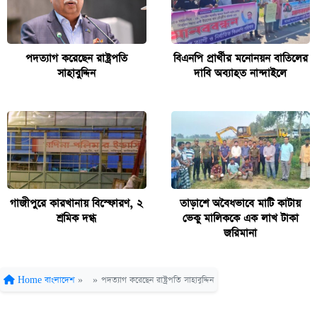
পদত্যাগ করেছেন রাষ্ট্রপতি
বিএনপি প্রার্থীর মনোনয়ন বাতিলের
সাহাবুদ্দিন
দাবি অব্যাহত নান্দাইলে
গাজীপুরে কারখানায় বিস্ফোরণ, ২
তাড়াশে অবৈধভাবে মাটি কাটায়
শ্রমিক দগ্ধ
ভেকু মালিককে এক লাখ টাকা
জরিমানা
Home
বাংলাদেশ
»
»
পদত্যাগ করেছেন রাষ্ট্রপতি সাহাবুদ্দিন