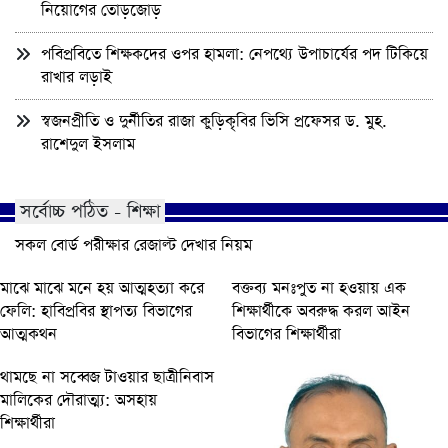
নিয়োগের তোড়জোড়
পবিপ্রবিতে শিক্ষকদের ওপর হামলা: নেপথ্যে উপাচার্যের পদ টিকিয়ে
রাখার লড়াই
স্বজনপ্রীতি ও দুর্নীতির রাজা কুড়িকৃবির ভিসি প্রফেসর ড. মুহ.
রাশেদুল ইসলাম
সর্বোচ্চ পঠিত - শিক্ষা
সকল বোর্ড পরীক্ষার রেজাল্ট দেখার নিয়ম
মাঝে মাঝে মনে হয় আত্মহত্যা করে
বক্তব্য মনঃপুত না হওয়ায় এক
ফেলি: হাবিপ্রবির স্থাপত্য বিভাগের
শিক্ষার্থীকে অবরুদ্ধ করল আইন
আত্মকথন
বিভাগের শিক্ষার্থীরা
থামছে না সব্বেজ টাওয়ার ছাত্রীনিবাস
মালিকের দৌরাত্ম্য: অসহায়
শিক্ষার্থীরা