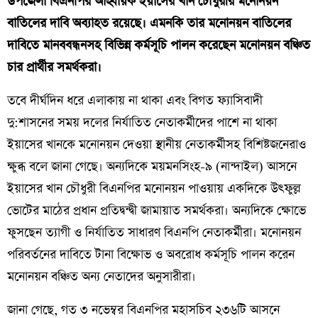
উপজেলা বিএনপির আহ্বায়ক ইয়াসের খান চৌধুরীর মনোনয়ন
বাতিলের দাবি অব্যাহত রয়েছে। এমনকি তার মনোনয়ন বাতিলের
দাবিতে মানববন্ধনসহ বিভিন্ন কর্মসূচি পালন করেছেন মনোনয়ন বঞ্চিত
চার প্রার্থীর সমর্থকরা।
তবে দীর্ঘদিন ধরে এলাকায় না থাকা এবং বিগত ফ্যাসিবাদী
দু:শাসনের সময় দলের নির্যাতিত নেতাকর্মীদের পাশে না থাকা
ইয়াসের খানকে মনোনয়ন দেওয়া স্থানীয় নেতাকর্মীসহ বিশিষ্টজনেরাও
ক্ষুব্ধ বলে জানা গেছে। অন্যদিকে ময়মনসিংহ-৯ (নান্দাইল) আসনে
ইয়াসের খান চৌধুরী বিএনপির মনোনয়ন পাওয়ায় একদিকে উৎফুল্ল
ভোটের মাঠের প্রধান প্রতিদ্বন্দ্বী জামায়াত সমর্থকরা। অন্যদিকে ক্ষোভে
ফুসছেন ত্যাগী ও নির্যাতিত সাধারণ বিএনপি নেতাকর্মীরা। মনোনয়ন
পরিবর্তনের দাবিতে টানা বিক্ষোভ ও অবরোধ কর্মসূচি পালন করেন
মনোনয়ন বঞ্চিত অন্য নেতাদের অনুসারীরা।
জানা গেছে, গত ৩ নভেম্বর বিএনপির মহাসচিব ২৩৬টি আসনে