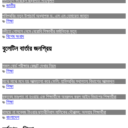
পদত্যাগ করেছেন রাষ্ট্রপতি সাহাবুদ্দিন
জাতীয়
পবিপ্রবির নতুন উপাচার্য অধ্যাপক ড. এস এম হেমায়েত জাহান
শিক্ষা
নদীতে গোসলে নেমে বেরোবি শিক্ষার্থীর মর্মান্তিক মৃত্যু
বিশেষ সংবাদ
বুলেটিন বার্তার জনপ্রিয়
সকল বোর্ড পরীক্ষার রেজাল্ট দেখার নিয়ম
শিক্ষা
মাঝে মাঝে মনে হয় আত্মহত্যা করে ফেলি: হাবিপ্রবির স্থাপত্য বিভাগের আত্মকথন
শিক্ষা
বক্তব্য মনঃপুত না হওয়ায় এক শিক্ষার্থীকে অবরুদ্ধ করল আইন বিভাগের শিক্ষার্থীরা
শিক্ষা
থামছে না সব্বেজ টাওয়ার ছাত্রীনিবাস মালিকের দৌরাত্ম্য: অসহায় শিক্ষার্থীরা
বাংলাদেশ