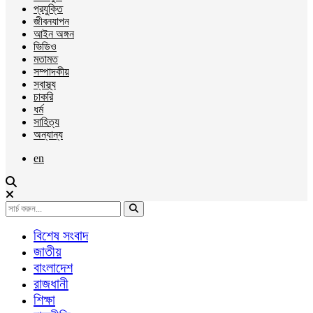
প্রযুক্তি
জীবনযাপন
আইন অঙ্গন
ভিডিও
মতামত
সম্পাদকীয়
স্বাস্থ্য
চাকরি
ধর্ম
সাহিত্য
অন্যান্য
en
বিশেষ সংবাদ
জাতীয়
বাংলাদেশ
রাজধানী
শিক্ষা