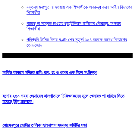
বক্তব্য মনঃপুত না হওয়ায় এক শিক্ষার্থীকে অবরুদ্ধ করল আইন বিভাগের
শিক্ষার্থীরা
থামছে না সব্বেজ টাওয়ার ছাত্রীনিবাস মালিকের দৌরাত্ম্য: অসহায়
শিক্ষার্থীরা
পবিপ্রবি ভিসির বিদায় ঘণ্টা: শেষ মুহূর্তে ১০৪ জনকে অবৈধ নিয়োগের
তোড়জোড়
আপনার জন্য নির্বাচিত
অর্কিড কাঞ্চনে সজ্জিত রাবি: রূপ, রং ও গুণের এক বিরল সংমিশ্রণ
যশোর ২৫০ শয্যা জেনারেল হাসপাতালে চিকিৎসকদের ভুলে খেসারত পা হারিয়ে দিতে
হয়েছে টুটুল মন্ডলকে।
হোসেনপুরে ভোটার তালিকা হালনাগাদ সমন্বয় কমিটির সভা