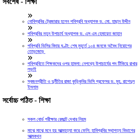
সর্বশেষ - শিক্ষা
নোবিপ্রবির ট্রেজারার হলেন পবিপ্রবি অধ্যাপক ড. মো. হাছান উদ্দীন
পবিপ্রবির নতুন উপাচার্য অধ্যাপক ড. এস এম হেমায়েত জাহান
পবিপ্রবি ভিসির বিদায় ঘণ্টা: শেষ মুহূর্তে ১০৪ জনকে অবৈধ নিয়োগের
তোড়জোড়
পবিপ্রবিতে শিক্ষকদের ওপর হামলা: নেপথ্যে উপাচার্যের পদ টিকিয়ে রাখার
লড়াই
স্বজনপ্রীতি ও দুর্নীতির রাজা কুড়িকৃবির ভিসি প্রফেসর ড. মুহ. রাশেদুল
ইসলাম
সর্বোচ্চ পঠিত - শিক্ষা
সকল বোর্ড পরীক্ষার রেজাল্ট দেখার নিয়ম
মাঝে মাঝে মনে হয় আত্মহত্যা করে ফেলি: হাবিপ্রবির স্থাপত্য বিভাগের
আত্মকথন