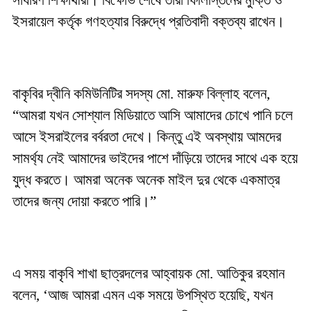
সাধারণ শিক্ষার্থীরা। বিক্ষোভ শেষে তারা ফিলিস্তিনের মুক্তি ও
ইসরায়েল কর্তৃক গণহত্যার বিরুদ্ধে প্রতিবাদী বক্তব্য রাখেন।
বাকৃবির দ্বীনি কমিউনিটির সদস্য মো. মারুফ বিল্লাহ বলেন,
“আমরা যখন সোশ্যাল মিডিয়াতে আসি আমাদের চোখে পানি চলে
আসে ইসরাইলের বর্বরতা দেখে। কিন্তু এই অবস্থায় আমদের
সামর্থ্য নেই আমাদের ভাইদের পাশে দাঁড়িয়ে তাদের সাথে এক হয়ে
যুদ্ধ করতে। আমরা অনেক অনেক মাইল দুর থেকে একমাত্র
তাদের জন্য দোয়া করতে পারি।”
এ সময় বাকৃবি শাখা ছাত্রদলের আহ্বায়ক মো. আতিকুর রহমান
বলেন, ‘আজ আমরা এমন এক সময়ে উপস্থিত হয়েছি, যখন