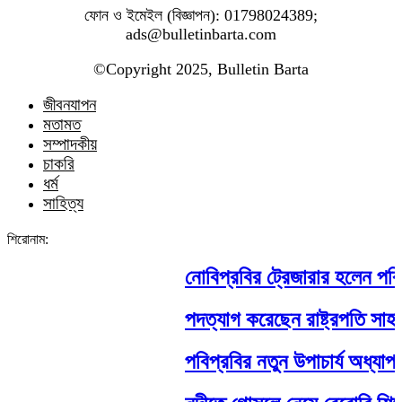
ফোন ও ইমেইল (বিজ্ঞাপন): 01798024389;
ads@bulletinbarta.com
©️Copyright 2025, Bulletin Barta
জীবনযাপন
মতামত
সম্পাদকীয়
চাকরি
ধর্ম
সাহিত্য
শিরোনাম:
নোবিপ্রবির ট্রেজারার হলেন পবিপ্রব
পদত্যাগ করেছেন রাষ্ট্রপতি সাহাবুদ্দি
পবিপ্রবির নতুন উপাচার্য অধ্যাপক 