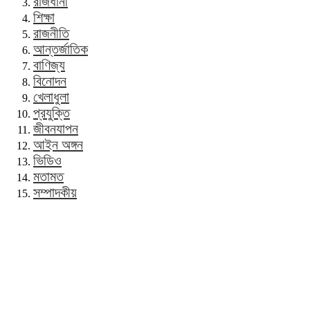
রাজধানী
শিক্ষা
রাজনীতি
আন্তর্জাতিক
বাণিজ্য
বিনোদন
খেলাধুলা
প্রযুক্তি
জীবনযাপন
আইন অঙ্গন
ভিডিও
মতামত
সম্পাদকীয়