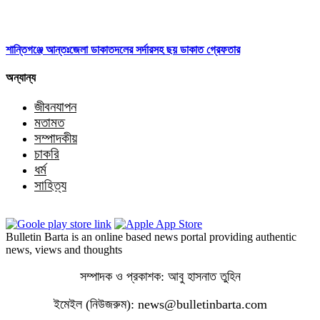
শান্তিগঞ্জে আন্তঃজেলা ডাকাতদলের সর্দারসহ ছয় ডাকাত গ্রেফতার
অন্যান্য
জীবনযাপন
মতামত
সম্পাদকীয়
চাকরি
ধর্ম
সাহিত্য
Bulletin Barta is an online based news portal providing authentic
news, views and thoughts
সম্পাদক ও প্রকাশক: আবু হাসনাত তুহিন
ইমেইল (নিউজরুম): news@bulletinbarta.com