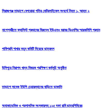
সিরাজগঞ্জ তাড়াশে বেপরোয়া গতির মোটরসাইকেল সংঘর্ষে নিহত ১, আহত ২
নাগেশ্বরীতে ফ্যাসিস্ট প্রভাবের বিরুদ্ধে ইউএনও বরাবর বিএনপির স্মারকলিপি প্রদান
পাবিপ্রবি শাখার নতুন কমিটি দিয়েছে ছাত্রদল
উলিপুরে নিরাপদ খাদ্য বিষয়ক প্রশিক্ষণ কর্মসূচি অনুষ্ঠিত
তাড়াশে সাবেক ইউপি চেয়ারম্যানের বাড়িতে ডাকাতি
অ্যাকাডেমিক ও প্রশাসনিক সংস্কারসহ ১২৫ দফা রাবি ছাত্রশিবিরের