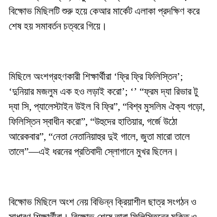
বিক্ষোভ মিছিলটি শুরু হয়ে কেআর মার্কেট এলাকা প্রদক্ষিণ করে
শেষ হয় সমাবর্তন চত্বরে গিয়ে।
মিছিলে অংশগ্রহণকারী শিক্ষার্থীরা ‘ফ্রি ফ্রি ফিলিস্তিন’;
‘দুনিয়ার মজলুম এক হও লড়াই করো’; ‘’ “ফ্রম দ্যা রিভার টু
দ্যা সি, প্যালেস্টাইন উইল বি ফ্রি”, “বিশ্ব মুসলিম ঐক্য গড়ো,
ফিলিস্তিন স্বাধীন করো”, “উহুদের হাতিয়ার, গর্জে উঠো
আরেকবার”, “নেতা নেতানিয়াহুর দুই গালে, জুতা মারো তালে
তালে”—এই ধরনের প্রতিবাদী স্লোগানে মুখর ছিলেন।
বিক্ষোভ মিছিলে অংশ নেয় বিভিন্ন ক্রিয়াশীল ছাত্র সংগঠন ও