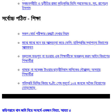
স্বজনপ্রীতি ও দুর্নীতির রাজা কুড়িকৃবির ভিসি প্রফেসর ড. মুহ. রাশেদুল
ইসলাম
সর্বোচ্চ পঠিত - শিক্ষা
সকল বোর্ড পরীক্ষার রেজাল্ট দেখার নিয়ম
মাঝে মাঝে মনে হয় আত্মহত্যা করে ফেলি: হাবিপ্রবির স্থাপত্য বিভাগের
আত্মকথন
বক্তব্য মনঃপুত না হওয়ায় এক শিক্ষার্থীকে অবরুদ্ধ করল আইন বিভাগের
শিক্ষার্থীরা
থামছে না সব্বেজ টাওয়ার ছাত্রীনিবাস মালিকের দৌরাত্ম্য: অসহায়
শিক্ষার্থীরা
পবিপ্রবি ভিসির বিদায় ঘণ্টা: শেষ মুহূর্তে ১০৪ জনকে অবৈধ নিয়োগের
তোড়জোড়
আপনার জন্য নির্বাচিত
কুড়িগ্রামে খাস জমি নিয়ে সংঘর্ষে একজন নিহত, আহত ৫