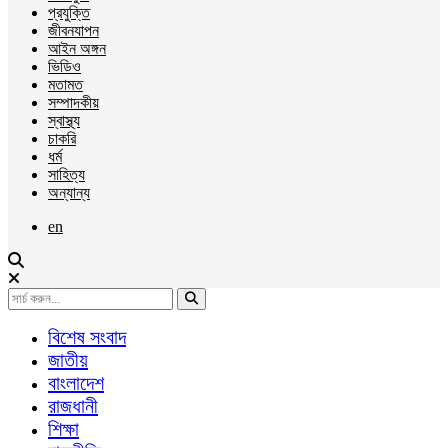
প্রযুক্তি
জীবনযাপন
আইন অঙ্গন
ভিডিও
মতামত
সম্পাদকীয়
স্বাস্থ্য
চাকরি
ধর্ম
সাহিত্য
অন্যান্য
en
বিশেষ সংবাদ
জাতীয়
বাংলাদেশ
রাজধানী
শিক্ষা