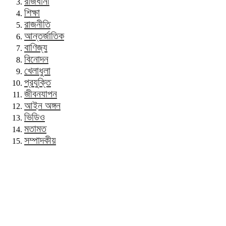
রাজধানী
শিক্ষা
রাজনীতি
আন্তর্জাতিক
বাণিজ্য
বিনোদন
খেলাধুলা
প্রযুক্তি
জীবনযাপন
আইন অঙ্গন
ভিডিও
মতামত
সম্পাদকীয়