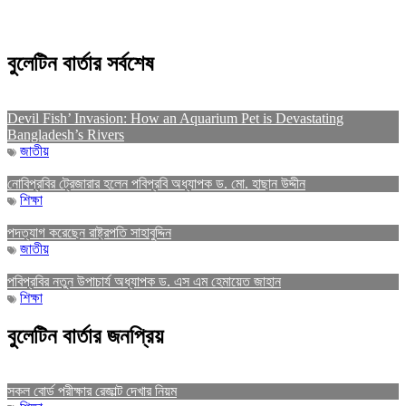
বুলেটিন বার্তার সর্বশেষ
Devil Fish’ Invasion: How an Aquarium Pet is Devastating
Bangladesh’s Rivers
জাতীয়
নোবিপ্রবির ট্রেজারার হলেন পবিপ্রবি অধ্যাপক ড. মো. হাছান উদ্দীন
শিক্ষা
পদত্যাগ করেছেন রাষ্ট্রপতি সাহাবুদ্দিন
জাতীয়
পবিপ্রবির নতুন উপাচার্য অধ্যাপক ড. এস এম হেমায়েত জাহান
শিক্ষা
বুলেটিন বার্তার জনপ্রিয়
সকল বোর্ড পরীক্ষার রেজাল্ট দেখার নিয়ম