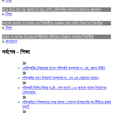
শিক্ষা
মাঝে মাঝে মনে হয় আত্মহত্যা করে ফেলি: হাবিপ্রবির স্থাপত্য বিভাগের আত্মকথন
শিক্ষা
বক্তব্য মনঃপুত না হওয়ায় এক শিক্ষার্থীকে অবরুদ্ধ করল আইন বিভাগের শিক্ষার্থীরা
শিক্ষা
থামছে না সব্বেজ টাওয়ার ছাত্রীনিবাস মালিকের দৌরাত্ম্য: অসহায় শিক্ষার্থীরা
বাংলাদেশ
সর্বশেষ - শিক্ষা
নোবিপ্রবির ট্রেজারার হলেন পবিপ্রবি অধ্যাপক ড. মো. হাছান উদ্দীন
পবিপ্রবির নতুন উপাচার্য অধ্যাপক ড. এস এম হেমায়েত জাহান
পবিপ্রবি ভিসির বিদায় ঘণ্টা: শেষ মুহূর্তে ১০৪ জনকে অবৈধ নিয়োগের
তোড়জোড়
পবিপ্রবিতে শিক্ষকদের ওপর হামলা: নেপথ্যে উপাচার্যের পদ টিকিয়ে রাখার
লড়াই