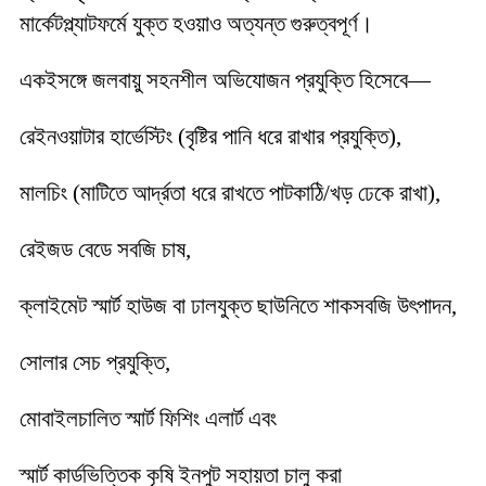
মার্কেটপ্ল্যাটফর্মে যুক্ত হওয়াও অত্যন্ত গুরুত্বপূর্ণ।
একইসঙ্গে জলবায়ু সহনশীল অভিযোজন প্রযুক্তি হিসেবে—
রেইনওয়াটার হার্ভেস্টিং (বৃষ্টির পানি ধরে রাখার প্রযুক্তি),
মালচিং (মাটিতে আর্দ্রতা ধরে রাখতে পাটকাঠি/খড় ঢেকে রাখা),
রেইজড বেডে সবজি চাষ,
ক্লাইমেট স্মার্ট হাউজ বা ঢালযুক্ত ছাউনিতে শাকসবজি উৎপাদন,
সোলার সেচ প্রযুক্তি,
মোবাইলচালিত স্মার্ট ফিশিং এলার্ট এবং
স্মার্ট কার্ডভিত্তিক কৃষি ইনপুট সহায়তা চালু করা