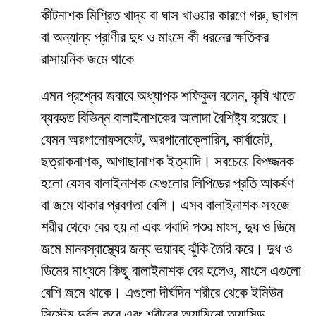
কীটনাশক মিশ্রিত খাদ্য বা ঘাস খাওয়ার কারণে গরু, ছাগল
বা অন্যান্য প্রাণীর দুধ ও মাংসে কী ধরনের ক্ষতিকর
রাসায়নিক জমে থাকে
এমন প্রশ্নের জবাবে অধ্যাপক শফিকুল বলেন, কৃষি খাতে
ব্যবহৃত বিভিন্ন বালাইনাশকের আলাদা বৈশিষ্ট্য রয়েছে।
যেমন অরগানোফসফেট, অরগানোক্লোরিন, কার্বামেট,
ছত্রাকনাশক, আগাছানাশক ইত্যাদি। সবচেয়ে বিপজ্জনক
হলো যেসব বালাইনাশক যেগুলোর লিপিডের প্রতি আকর্ষণ
বা জমে থাকার প্রবণতা বেশি। এসব বালাইনাশক সহজে
শরীর থেকে বের হয় না এবং গবাদি পশুর মাংস, দুধ ও ডিমে
জমে মানবস্বাস্থ্যের জন্য ভয়াবহ ঝুঁকি তৈরি করে। দুধ ও
ডিমের মাধ্যমে কিছু বালাইনাশক বের হলেও, মাংসে এগুলো
বেশি জমে থাকে। এগুলো দীর্ঘদিন শরীরে থেকে ইমিউন
সিস্টেম দুর্বল করে এবং শরীরের অ্যামিনো অ্যাসিড