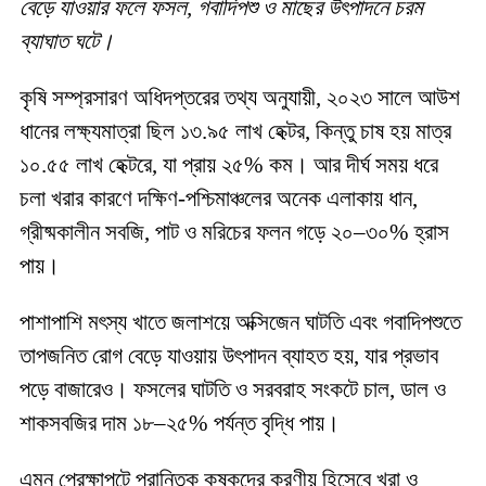
বেড়ে যাওয়ার ফলে ফসল, গবাদিপশু ও মাছের উৎপাদনে চরম
ব্যাঘাত ঘটে।
কৃষি সম্প্রসারণ অধিদপ্তরের তথ্য অনুযায়ী, ২০২৩ সালে আউশ
ধানের লক্ষ্যমাত্রা ছিল ১৩.৯৫ লাখ হেক্টর, কিন্তু চাষ হয় মাত্র
১০.৫৫ লাখ হেক্টরে, যা প্রায় ২৫% কম। আর দীর্ঘ সময় ধরে
চলা খরার কারণে দক্ষিণ-পশ্চিমাঞ্চলের অনেক এলাকায় ধান,
গ্রীষ্মকালীন সবজি, পাট ও মরিচের ফলন গড়ে ২০–৩০% হ্রাস
পায়।
পাশাপাশি মৎস্য খাতে জলাশয়ে অক্সিজেন ঘাটতি এবং গবাদিপশুতে
তাপজনিত রোগ বেড়ে যাওয়ায় উৎপাদন ব্যাহত হয়, যার প্রভাব
পড়ে বাজারেও। ফসলের ঘাটতি ও সরবরাহ সংকটে চাল, ডাল ও
শাকসবজির দাম ১৮–২৫% পর্যন্ত বৃদ্ধি পায়।
এমন প্রেক্ষাপটে প্রান্তিক কৃষকদের করণীয় হিসেবে খরা ও