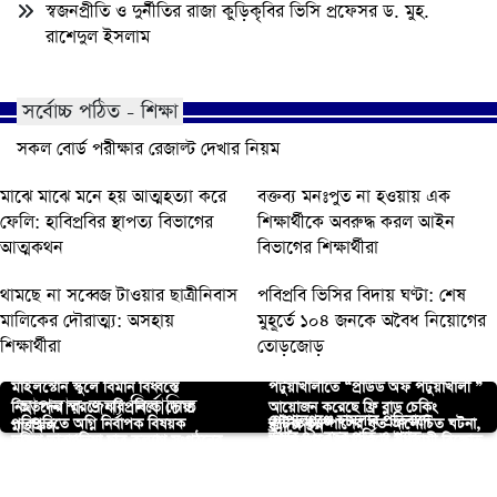
স্বজনপ্রীতি ও দুর্নীতির রাজা কুড়িকৃবির ভিসি প্রফেসর ড. মুহ.
রাশেদুল ইসলাম
সর্বোচ্চ পঠিত - শিক্ষা
সকল বোর্ড পরীক্ষার রেজাল্ট দেখার নিয়ম
মাঝে মাঝে মনে হয় আত্মহত্যা করে
বক্তব্য মনঃপুত না হওয়ায় এক
ফেলি: হাবিপ্রবির স্থাপত্য বিভাগের
শিক্ষার্থীকে অবরুদ্ধ করল আইন
আত্মকথন
বিভাগের শিক্ষার্থীরা
থামছে না সব্বেজ টাওয়ার ছাত্রীনিবাস
পবিপ্রবি ভিসির বিদায় ঘণ্টা: শেষ
মালিকের দৌরাত্ম্য: অসহায়
মুহূর্তে ১০৪ জনকে অবৈধ নিয়োগের
শিক্ষার্থীরা
তোড়জোড়
মাইলস্টোন স্কুলে বিমান বিধ্বস্তে
পটুয়াখালীতে “প্রাউড অফ পটুয়াখালী ”
আপনার জন্য নির্বাচিত
নিহতদের স্মরণে যবিপ্রবিতে দোয়া
আয়োজন করেছে ফ্রি ব্লাড চেকিং
গোপালগঞ্জে হামলার প্রতিবাদে
পবিপ্রবিতে অগ্নি নির্বাপক বিষয়ক
বুটেক্স ক্যাম্পাসের যত আলোচিত ঘটনা,
মাহফিল
ক্যাম্পেইন
ঊষার ৪০ বছর পূর্তি ও গ্র্যান্ড
দক্ষিণ তারাবুনিয়া ছাত্র কল‍্যাণ সংগঠনের
নারায়ণগঞ্জে জামায়াতে ইসলামী বিক্ষোভ
প্রশিক্ষণ কর্মশালা
সালতামামি ২০২৪
যশোরে ধর্ষণের শিকার শিশুর চিকিৎসার
রিইউনিয়নে রাজশাহী বিশ্ববিদ্যালয়ে
ঈদ পুনর্মিলন অনুষ্ঠিত
মিছিল
রাজশাহী বিশ্ববিদ্যালয় পিডিএফের
দায়িত্ব নিলেন তারেক রহমান
বর্ণিল উৎসব
গোদাগাড়ীতে মোবাইল কোর্টের জরিমানা
সভাপতি ফয়সাল, সম্পাদক লতা