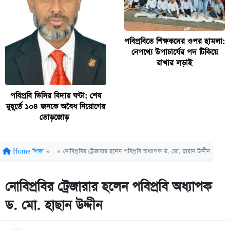
পবিপ্রবিতে শিক্ষকদের ওপর হামলা:
নেপথ্যে উপাচার্যের পদ টিকিয়ে
রাখার লড়াই
পবিপ্রবি ভিসির বিদায় ঘণ্টা: শেষ
মুহূর্তে ১০৪ জনকে অবৈধ নিয়োগের
তোড়জোড়
Home
শিক্ষা
»
»
নোবিপ্রবির ট্রেজারার হলেন পবিপ্রবি অধ্যাপক ড. মো. হাছান উদ্দীন
নোবিপ্রবির ট্রেজারার হলেন পবিপ্রবি অধ্যাপক
ড. মো. হাছান উদ্দীন