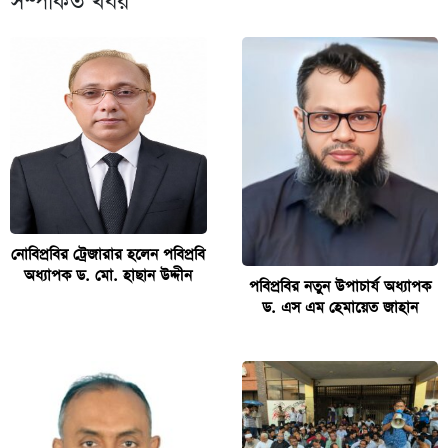
সম্পর্কিত খবর
নোবিপ্রবির ট্রেজারার হলেন পবিপ্রবি
অধ্যাপক ড. মো. হাছান উদ্দীন
পবিপ্রবির নতুন উপাচার্য অধ্যাপক
ড. এস এম হেমায়েত জাহান