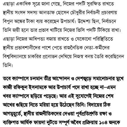
এছাড়া একাধিক সূত্রে জানা গেছে, নিজের পদটি সুরক্ষিত রাখতে
স্থানীয় সংসদ সদস্য আলতাফ হোসেন চৌধুরীর নির্বাচনী প্রচারণায়
বিপুল অঙ্কের টাকা ব্যয় করেছেন উপাচার্য। উদ্দেশ্য ছিল, নির্বাচনে
তিনি জয়ী হলে তার প্রভাব খাটিয়ে নিজের ভিসি পদটি টিকিয়ে রাখা।
এছাড়া নিজের আধিপত্য বজায় রাখতে ও যেকোনো পরিস্থিতিতে
স্থানীয় প্রভাবশালীদের পাশে পেতে রাজনৈতিক নেতা-কর্মীদের
বিশ্ববিদ্যালয়ে চাকরির প্রলোভন দেখিয়ে নিজস্ব বলয় তৈরি করেছিলেন
তিনি।
তবে ক্যাম্পাসে চলমান তীব্র আন্দোলন ও দেশজুড়ে সমালোচনার মুখে
কাজী রফিকুল ইসলামকে আর উপাচার্য পদে রাখা হচ্ছে না—এমন
খবর ক্যাম্পাসে ছড়িয়ে পড়েছে। আর এই সুযোগেই নিজের শেষ
আখের গুছিয়ে নিতে মরিয়া হয়ে উঠেছেন তিনি। বিদায়ের ঠিক
আগমুহূর্তে, স্থানীয় রাজনীতিকদের দেওয়া পূর্বপ্রতিশ্রুতি রক্ষা ও
ব্যক্তিগত আর্থিক ফায়দা লুটতে সম্পূর্ণ অবৈধ প্রক্রিয়ায় ১০৪ জনকে