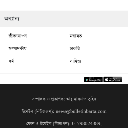
অন্যান্য
জীবনযাপন
মতামত
সম্পাদকীয়
চাকরি
ধর্ম
সাহিত্য
সম্পাদক ও প্রকাশক: আবু হাসনাত তুহিন
ইমেইল (নিউজরুম): news@bulletinbarta.com
ফোন ও ইমেইল (বিজ্ঞাপন): 01798024389;