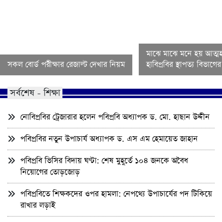
মাঝে মাঝে মনে হয় আত্মহ
সকল বোর্ড পরীক্ষার রেজাল্ট দেখার নিয়ম
হাবিপ্রবির স্থাপত্য বিভাগ
সর্বশেষ - শিক্ষা
নোবিপ্রবির ট্রেজারার হলেন পবিপ্রবি অধ্যাপক ড. মো. হাছান উদ্দীন
পবিপ্রবির নতুন উপাচার্য অধ্যাপক ড. এস এম হেমায়েত জাহান
পবিপ্রবি ভিসির বিদায় ঘণ্টা: শেষ মুহূর্তে ১০৪ জনকে অবৈধ
নিয়োগের তোড়জোড়
পবিপ্রবিতে শিক্ষকদের ওপর হামলা: নেপথ্যে উপাচার্যের পদ টিকিয়ে
রাখার লড়াই