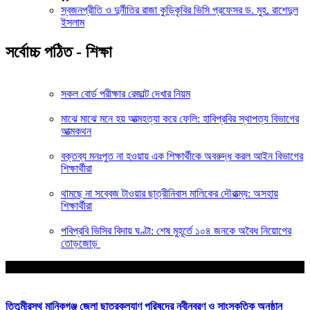
স্বজনপ্রীতি ও দুর্নীতির রাজা কুড়িকৃবির ভিসি প্রফেসর ড. মুহ. রাশেদুল
ইসলাম
সর্বোচ্চ পঠিত - শিক্ষা
সকল বোর্ড পরীক্ষার রেজাল্ট দেখার নিয়ম
মাঝে মাঝে মনে হয় আত্মহত্যা করে ফেলি: হাবিপ্রবির স্থাপত্য বিভাগের
আত্মকথন
বক্তব্য মনঃপুত না হওয়ায় এক শিক্ষার্থীকে অবরুদ্ধ করল আইন বিভাগের
শিক্ষার্থীরা
থামছে না সব্বেজ টাওয়ার ছাত্রীনিবাস মালিকের দৌরাত্ম্য: অসহায়
শিক্ষার্থীরা
পবিপ্রবি ভিসির বিদায় ঘণ্টা: শেষ মুহূর্তে ১০৪ জনকে অবৈধ নিয়োগের
তোড়জোড়
আপনার জন্য নির্বাচিত
তিতুমীরস্থ মানিকগঞ্জ জেলা ছাত্রকল্যাণ পরিষদের নবীনবরণ ও সাংস্কৃতিক অনুষ্ঠান