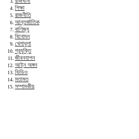
রাজধানী
শিক্ষা
রাজনীতি
আন্তর্জাতিক
বাণিজ্য
বিনোদন
খেলাধুলা
প্রযুক্তি
জীবনযাপন
আইন অঙ্গন
ভিডিও
মতামত
সম্পাদকীয়