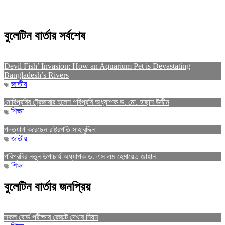
বুলেটিন বার্তার সর্বশেষ
Devil Fish’ Invasion: How an Aquarium Pet is Devastating
Bangladesh’s Rivers
জাতীয়
নোবিপ্রবির ট্রেজারার হলেন পবিপ্রবি অধ্যাপক ড. মো. হাছান উদ্দীন
শিক্ষা
পদত্যাগ করেছেন রাষ্ট্রপতি সাহাবুদ্দিন
জাতীয়
পবিপ্রবির নতুন উপাচার্য অধ্যাপক ড. এস এম হেমায়েত জাহান
শিক্ষা
বুলেটিন বার্তার জনপ্রিয়
সকল বোর্ড পরীক্ষার রেজাল্ট দেখার নিয়ম