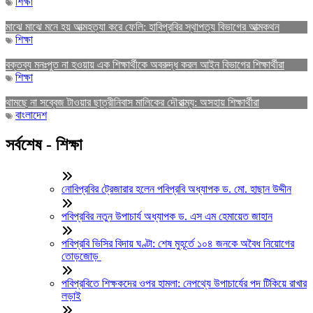
শিক্ষা
মাঝে মাঝে মনে হয় আত্মহত্যা করে ফেলি: হাবিপ্রবির স্থাপত্য বিভাগের আত্মকথন
শিক্ষা
বক্তব্য মনঃপুত না হওয়ায় এক শিক্ষার্থীকে অবরুদ্ধ করল আইন বিভাগের শিক্ষার্থীরা
শিক্ষা
থামছে না সব্বেজ টাওয়ার ছাত্রীনিবাস মালিকের দৌরাত্ম্য: অসহায় শিক্ষার্থীরা
বাংলাদেশ
সর্বশেষ - শিক্ষা
নোবিপ্রবির ট্রেজারার হলেন পবিপ্রবি অধ্যাপক ড. মো. হাছান উদ্দীন
পবিপ্রবির নতুন উপাচার্য অধ্যাপক ড. এস এম হেমায়েত জাহান
পবিপ্রবি ভিসির বিদায় ঘণ্টা: শেষ মুহূর্তে ১০৪ জনকে অবৈধ নিয়োগের
তোড়জোড়
পবিপ্রবিতে শিক্ষকদের ওপর হামলা: নেপথ্যে উপাচার্যের পদ টিকিয়ে রাখার
লড়াই