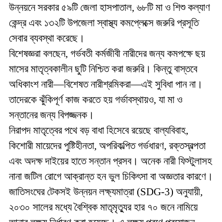
উন্নয়নে সরকার ৫৯টি জেলা হাসপাতাল, ৬৮টি মা ও শিশু কল্যাণ
কেন্দ্র এবং ১৩২টি উপজেলা স্বাস্থ্য কমপ্লেক্সে জরুরি প্রসূতি
সেবার ব্যবস্থা করেছে।
বিশেষজ্ঞরা বলছেন, গর্ভবতী কর্মজীবী নারীদের জন্য কমপক্ষে ছয়
মাসের মাতৃত্বকালীন ছুটি নিশ্চিত করা জরুরি। কিন্তু বাস্তবে
অধিকাংশ নারী—বিশেষত নারীশ্রমিকরা—এই সুবিধা পান না।
তাদেরকে ঝুঁকিপূর্ণ কাজ করতে হয় গর্ভাবস্থায়ও, যা মা ও
সন্তানের জন্য বিপজ্জনক।
নিরাপদ মাতৃত্বের পথে বড় বাধা হিসেবে রয়েছে বাল্যবিবাহ,
কিশোরী মায়েদের পুষ্টিহীনতা, অপরিকল্পিত গর্ভধারণ, রক্তস্বল্পতা
এবং অদক্ষ দাইয়ের হাতে সন্তান প্রসব। অনেক নারী ফিস্টুলাসহ
নানা জটিল রোগে আক্রান্ত হন ভুল চিকিৎসা বা অজ্ঞতার কারণে।
জাতিসংঘের টেকসই উন্নয়ন লক্ষ্যমাত্রা (SDG-3) অনুযায়ী,
২০৩০ সালের মধ্যে বৈশ্বিক মাতৃমৃত্যুর হার ৭০ জনে নামিয়ে