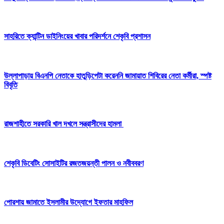
সাহরিতে ক্যান্টিন ডাইনিংয়ের খাবার পরিদর্শনে শেকৃবি প্রশাসন
উল্লাপাড়ায় বিএনপি নেতাকে হাতুড়িপেটা করেননি জামায়াত শিবিরের নেতা কর্মীরা, স্পষ্ট
বিবৃতি
রাজশাহীতে সরকারি খাল দখলে সন্ত্রাসীদের হামলা
শেকৃবি ডিবেটিং সোসাইটির রজতজয়ন্তী পালন ও নবীববরণ
পোরশায় জামাতে ইসলামীর উদ্যোগে ইফতার মাহফিল