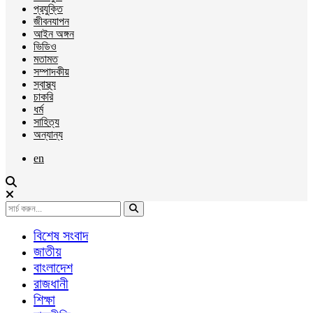
প্রযুক্তি
জীবনযাপন
আইন অঙ্গন
ভিডিও
মতামত
সম্পাদকীয়
স্বাস্থ্য
চাকরি
ধর্ম
সাহিত্য
অন্যান্য
en
বিশেষ সংবাদ
জাতীয়
বাংলাদেশ
রাজধানী
শিক্ষা