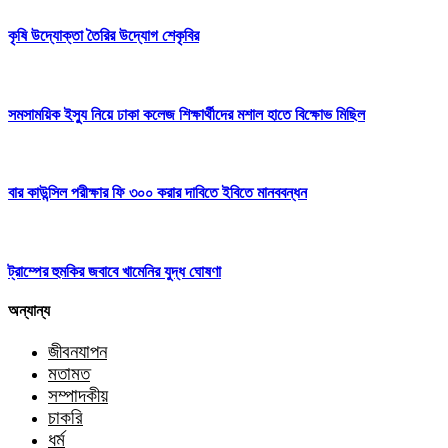
কৃষি উদ্যোক্তা তৈরির উদ্যোগ শেকৃবির
সমসাময়িক ইস্যু নিয়ে ঢাকা কলেজ শিক্ষার্থীদের মশাল হাতে বিক্ষোভ মিছিল
বার কাউন্সিল পরীক্ষার ফি ৩০০ করার দাবিতে ইবিতে মানববন্ধন
ট্রাম্পের হুমকির জবাবে খামেনির যুদ্ধ ঘোষণা
অন্যান্য
জীবনযাপন
মতামত
সম্পাদকীয়
চাকরি
ধর্ম