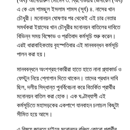
(অব) আনোয়ারুল মোমেন ৩. ব্রিগেডিয়ার জেনারেল (অব)
এ কে এম শামছুল ইসলাম শামস (সূর্য) ৪. নাসের খান
চৌধুরী। মনোনয়ন ঘোষণার পর থেকেই এই চার নেতার
সমর্থকরা ইয়াসের খান চৌধুরীর মনোনয়ন বাতিলের দাবিতে
বিভিন্ন সময় বিক্ষোভ ও প্রতিবাদ কর্মসূচি শুরু করেন।
এরই ধারাবাহিকতায় বৃহস্পতিবার এই মানববন্ধন কর্মসূচি
পালন করা হয়।
মানববন্ধনে অংশগ্রহণকারীরা হাতে হাতে নানা প্ল্যাকার্ড ও
ফেস্টুন নিয়ে শ্লোগান দিতে থাকেন। তাদের প্রধান দাবি
ছিল, দলীয় সিদ্ধান্ত পুনর্বিবেচনা করে বিতর্কিত প্রার্থীর
মনোনয়ন বাতিল করা হোক। এক ঘণ্টাব্যাপী এই
কর্মসূচিতে মহাসড়কের একপাশে যানবাহন চলাচল কিছুটা
সীমিত হয়ে আসে।
এ বিষয়ে জানতে চাইলে মনোনয়ন বঞ্চিত কোনো প্রার্থীর