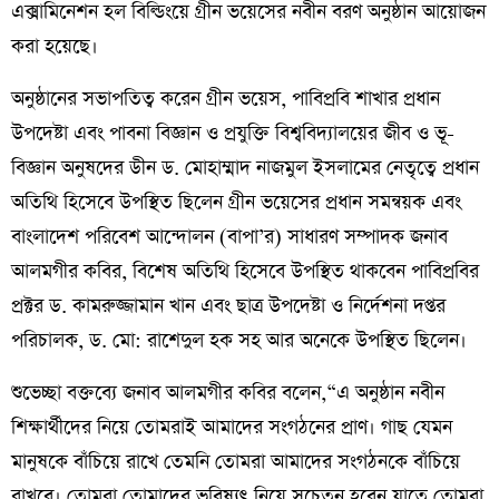
এক্সামিনেশন হল বিল্ডিংয়ে গ্রীন ভয়েসের নবীন বরণ অনুষ্ঠান আয়োজন
করা হয়েছে।
অনুষ্ঠানের সভাপতিত্ব করেন গ্রীন ভয়েস, পাবিপ্রবি শাখার প্রধান
উপদেষ্টা এবং পাবনা বিজ্ঞান ও প্রযুক্তি বিশ্ববিদ্যালয়ের জীব ও ভূ-
বিজ্ঞান অনুষদের ডীন ড. মোহাম্মাদ নাজমুল ইসলামের নেতৃত্বে প্রধান
অতিথি হিসেবে উপস্থিত ছিলেন গ্রীন ভয়েসের প্রধান সমন্বয়ক এবং
বাংলাদেশ পরিবেশ আন্দোলন (বাপা’র) সাধারণ সম্পাদক জনাব
আলমগীর কবির, বিশেষ অতিথি হিসেবে উপস্থিত থাকবেন পাবিপ্রবির
প্রক্টর ড. কামরুজ্জামান খান এবং ছাত্র উপদেষ্টা ও নির্দেশনা দপ্তর
পরিচালক, ড. মো: রাশেদুল হক সহ আর অনেকে উপস্থিত ছিলেন।
শুভেচ্ছা বক্তব্যে জনাব আলমগীর কবির বলেন,“এ অনুষ্ঠান নবীন
শিক্ষার্থীদের নিয়ে তোমরাই আমাদের সংগঠনের প্রাণ। গাছ যেমন
মানুষকে বাঁচিয়ে রাখে তেমনি তোমরা আমাদের সংগঠনকে বাঁচিয়ে
রাখবে। তোমরা তোমাদের ভবিষ্যৎ নিয়ে সচেতন হবেন যাতে তোমরা