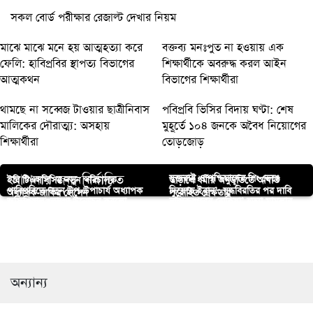
সকল বোর্ড পরীক্ষার রেজাল্ট দেখার নিয়ম
মাঝে মাঝে মনে হয় আত্মহত্যা করে
বক্তব্য মনঃপুত না হওয়ায় এক
ফেলি: হাবিপ্রবির স্থাপত্য বিভাগের
শিক্ষার্থীকে অবরুদ্ধ করল আইন
আত্মকথন
বিভাগের শিক্ষার্থীরা
থামছে না সব্বেজ টাওয়ার ছাত্রীনিবাস
পবিপ্রবি ভিসির বিদায় ঘণ্টা: শেষ
মালিকের দৌরাত্ম্য: অসহায়
মুহূর্তে ১০৪ জনকে অবৈধ নিয়োগের
শিক্ষার্থীরা
তোড়জোড়
আপনার জন্য নির্বাচিত
যুক্তরাষ্ট্র ও পশ্চিমাদের শিং ভেঙে
ইবি টিএসসিসির নতুন পরিচালক
তাড়াশে ধর্মীয় অনুভূতিতে আঘাত
পাবিপ্রবিতে নতুন উপ-উপাচার্য অধ্যাপক
দিয়েছে ইরান’: যুদ্ধবিরতির পর দাবি
অধ্যাপক জাকির হোসেন
পুরোহিত গ্রেফতার
অফিশিয়াল লোগো উন্মোচন করলো
নাসিরনগরের রোকিয়া’ হত্যা মামলার
ড. নজরুল ইসলাম
তেহরানের
পোষ্যকোটা বাতিলের দাবিতে
নবীনবীগঞ্জে নারীদের জন্য নান্দনিক
জাবিপ্রবি
আসামী স্বামী-স্ত্রী হবিগঞ্জ থেকে গ্রেফতার
চিরিরবন্দরে মিথ্যা মামলার হয়রানির
নোবিপ্রবিতে শিক্ষার্থীদের মানববন্ধন
মসজিদ
পাবিপ্রবিতে মৃদং নৃত্যাঙ্গনের যাত্রা শুরু
প্রতিবাদে সংবাদ সম্মেলন
অন্যান্য