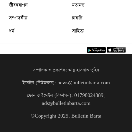
জীবনযাপন
মতামত
সম্পাদকীয়
চাকরি
ধর্ম
সাহিত্য
সম্পাদক ও প্রকাশক: আবু হাসনাত তুহিন
ইমেইল (নিউজরুম): news@bulletinbarta.com
ফোন ও ইমেইল (বিজ্ঞাপন): 01798024389;
ads@bulletinbarta.com
©️Copyright 2025, Bulletin Barta