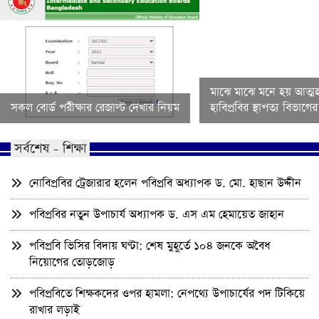
মাঝে মাঝে মনে হয় আত্মহ
সকল বোর্ড পরীক্ষার রেজাল্ট দেখার নিয়ম
হাবিপ্রবির স্থাপত্য বিভাগ
সর্বশেষ - শিক্ষা
নোবিপ্রবির ট্রেজারার হলেন পবিপ্রবি অধ্যাপক ড. মো. হাছান উদ্দীন
পবিপ্রবির নতুন উপাচার্য অধ্যাপক ড. এস এম হেমায়েত জাহান
পবিপ্রবি ভিসির বিদায় ঘণ্টা: শেষ মুহূর্তে ১০৪ জনকে অবৈধ
নিয়োগের তোড়জোড়
পবিপ্রবিতে শিক্ষকদের ওপর হামলা: নেপথ্যে উপাচার্যের পদ টিকিয়ে
রাখার লড়াই