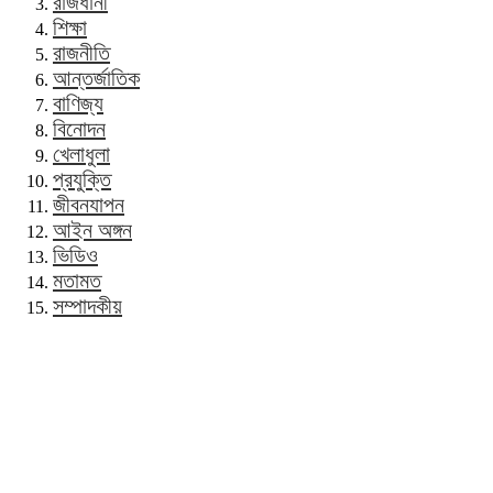
রাজধানী
শিক্ষা
রাজনীতি
আন্তর্জাতিক
বাণিজ্য
বিনোদন
খেলাধুলা
প্রযুক্তি
জীবনযাপন
আইন অঙ্গন
ভিডিও
মতামত
সম্পাদকীয়