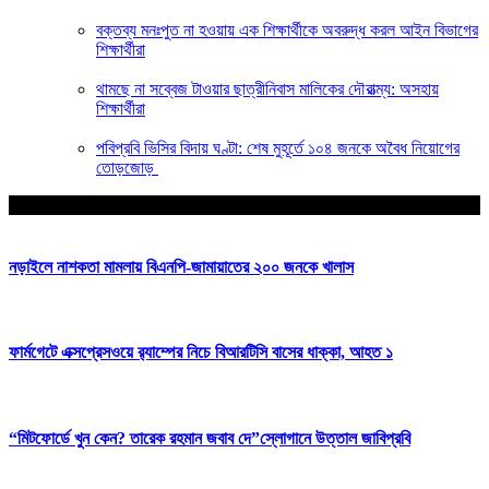
বক্তব্য মনঃপুত না হওয়ায় এক শিক্ষার্থীকে অবরুদ্ধ করল আইন বিভাগের
শিক্ষার্থীরা
থামছে না সব্বেজ টাওয়ার ছাত্রীনিবাস মালিকের দৌরাত্ম্য: অসহায়
শিক্ষার্থীরা
পবিপ্রবি ভিসির বিদায় ঘণ্টা: শেষ মুহূর্তে ১০৪ জনকে অবৈধ নিয়োগের
তোড়জোড়
আপনার জন্য নির্বাচিত
নড়াইলে নাশকতা মামলায় বিএনপি-জামায়াতের ২০০ জনকে খালাস
ফার্মগেটে এক্সপ্রেসওয়ে র‍্যাম্পের নিচে বিআরটিসি বাসের ধাক্কা, আহত ১
“মিটফোর্ডে খুন কেন? তারেক রহমান জবাব দে”স্লোগানে উত্তাল জাবিপ্রবি