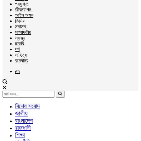
প্রযুক্তি
জীবনযাপন
আইন অঙ্গন
ভিডিও
মতামত
সম্পাদকীয়
স্বাস্থ্য
চাকরি
ধর্ম
সাহিত্য
অন্যান্য
en
বিশেষ সংবাদ
জাতীয়
বাংলাদেশ
রাজধানী
শিক্ষা