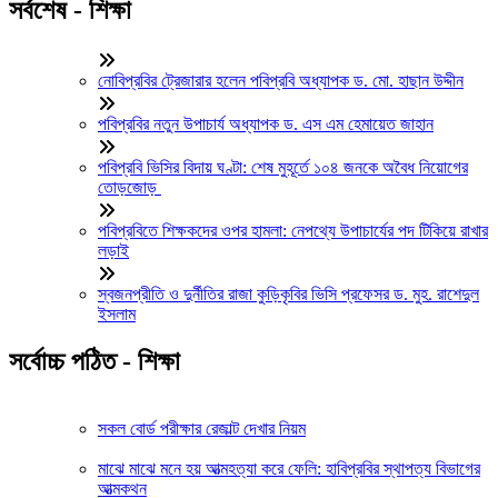
সর্বশেষ - শিক্ষা
নোবিপ্রবির ট্রেজারার হলেন পবিপ্রবি অধ্যাপক ড. মো. হাছান উদ্দীন
পবিপ্রবির নতুন উপাচার্য অধ্যাপক ড. এস এম হেমায়েত জাহান
পবিপ্রবি ভিসির বিদায় ঘণ্টা: শেষ মুহূর্তে ১০৪ জনকে অবৈধ নিয়োগের
তোড়জোড়
পবিপ্রবিতে শিক্ষকদের ওপর হামলা: নেপথ্যে উপাচার্যের পদ টিকিয়ে রাখার
লড়াই
স্বজনপ্রীতি ও দুর্নীতির রাজা কুড়িকৃবির ভিসি প্রফেসর ড. মুহ. রাশেদুল
ইসলাম
সর্বোচ্চ পঠিত - শিক্ষা
সকল বোর্ড পরীক্ষার রেজাল্ট দেখার নিয়ম
মাঝে মাঝে মনে হয় আত্মহত্যা করে ফেলি: হাবিপ্রবির স্থাপত্য বিভাগের
আত্মকথন