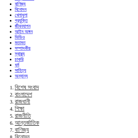
বাণিজ্য
বিনোদন
খেলাধুলা
প্রযুক্তি
জীবনযাপন
আইন অঙ্গন
ভিডিও
মতামত
সম্পাদকীয়
স্বাস্থ্য
চাকরি
ধর্ম
সাহিত্য
অন্যান্য
বিশেষ সংবাদ
বাংলাদেশ
রাজধানী
শিক্ষা
রাজনীতি
আন্তর্জাতিক
বাণিজ্য
বিনোদন