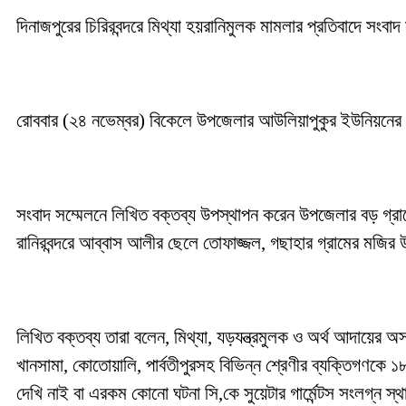
দিনাজপুরের চিরিরবন্দরে মিথ্যা হয়রানিমুলক মামলার প্রতিবাদে সংব
রোববার (২৪ নভেম্বর) বিকেলে উপজেলার আউলিয়াপুকুর ইউনিয়নের গার্
সংবাদ সম্মেলনে লিখিত বক্তব্য উপস্থাপন করেন উপজেলার বড় গ্রামে
রানিরবন্দরে আব্বাস আলীর ছেলে তোফাজ্জল, গছাহার গ্রামের মজির 
লিখিত বক্তব্য তারা বলেন, মিথ্যা, যড়যন্ত্রমুলক ও অর্থ আদায়ের অসৎ
খানসামা, কোতোয়ালি, পার্বতীপুরসহ বিভিন্ন শ্রেণীর ব্যক্তিগণকে
দেখি নাই বা এরকম কোনো ঘটনা সি,কে সুয়েটার গার্মেন্টস সংলগ্ন 