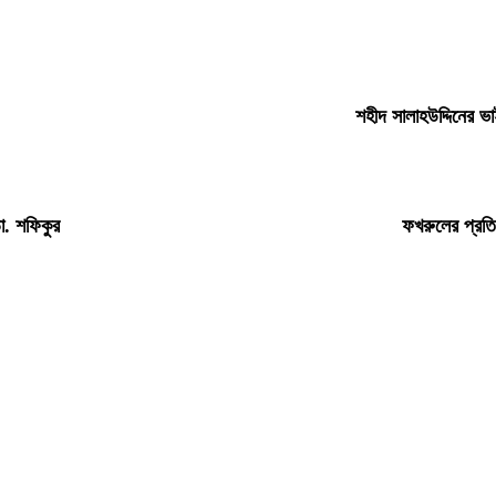
শহীদ সালাহউদ্দিনের 
া. শফিকুর
ফখরুলের প্রতি