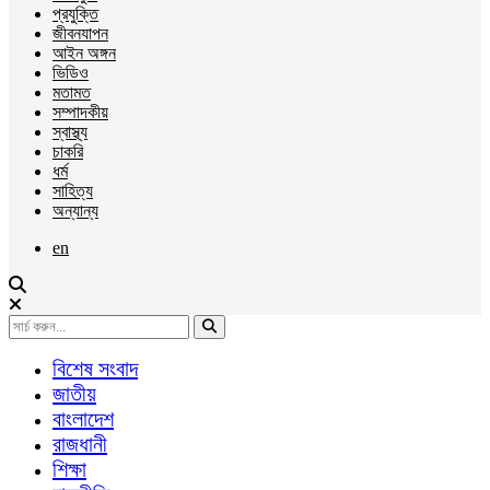
প্রযুক্তি
জীবনযাপন
আইন অঙ্গন
ভিডিও
মতামত
সম্পাদকীয়
স্বাস্থ্য
চাকরি
ধর্ম
সাহিত্য
অন্যান্য
en
বিশেষ সংবাদ
জাতীয়
বাংলাদেশ
রাজধানী
শিক্ষা