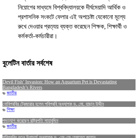
নিয়োগের মাধ্যমে বিশ্ববিদ্যালয়কে দীর্ঘমেয়াদি আর্থিক ও
প্রশাসনিক সংকটে ফেলার এই অপচেষ্টা যেকোনো মূল্যে
রুখে দেওয়ার প্রত্যয় ব্যক্ত করেছেন শিক্ষক, শিক্ষার্থী ও
কর্মকর্তা-কর্মচারীরা।
বুলেটিন বার্তার সর্বশেষ
Devil Fish’ Invasion: How an Aquarium Pet is Devastating
Bangladesh’s Rivers
জাতীয়
নোবিপ্রবির ট্রেজারার হলেন পবিপ্রবি অধ্যাপক ড. মো. হাছান উদ্দীন
শিক্ষা
পদত্যাগ করেছেন রাষ্ট্রপতি সাহাবুদ্দিন
জাতীয়
পবিপ্রবির নতুন উপাচার্য অধ্যাপক ড. এস এম হেমায়েত জাহান