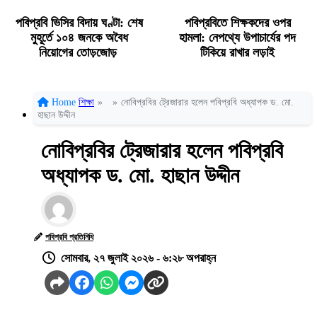
পবিপ্রবি ভিসির বিদায় ঘণ্টা: শেষ
পবিপ্রবিতে শিক্ষকদের ওপর
মুহূর্তে ১০৪ জনকে অবৈধ
হামলা: নেপথ্যে উপাচার্যের পদ
নিয়োগের তোড়জোড়
টিকিয়ে রাখার লড়াই
Home
শিক্ষা
»
»
নোবিপ্রবির ট্রেজারার হলেন পবিপ্রবি অধ্যাপক ড. মো.
হাছান উদ্দীন
নোবিপ্রবির ট্রেজারার হলেন পবিপ্রবি
অধ্যাপক ড. মো. হাছান উদ্দীন
পবিপ্রবি প্রতিনিধি
সোমবার, ২৭ জুলাই ২০২৬ - ৬:২৮ অপরাহ্ন