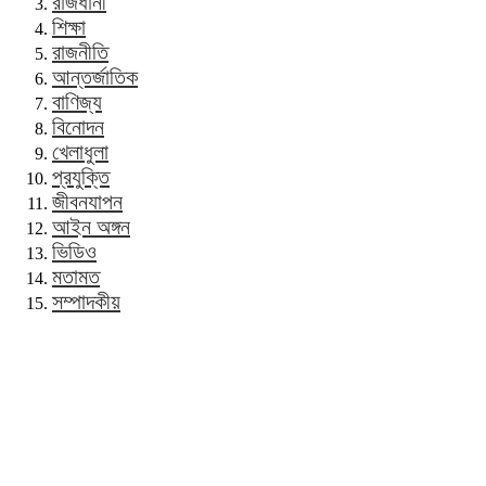
রাজধানী
শিক্ষা
রাজনীতি
আন্তর্জাতিক
বাণিজ্য
বিনোদন
খেলাধুলা
প্রযুক্তি
জীবনযাপন
আইন অঙ্গন
ভিডিও
মতামত
সম্পাদকীয়