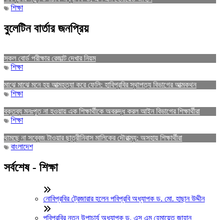
শিক্ষা
বুলেটিন বার্তার জনপ্রিয়
সকল বোর্ড পরীক্ষার রেজাল্ট দেখার নিয়ম
শিক্ষা
মাঝে মাঝে মনে হয় আত্মহত্যা করে ফেলি: হাবিপ্রবির স্থাপত্য বিভাগের আত্মকথন
শিক্ষা
বক্তব্য মনঃপুত না হওয়ায় এক শিক্ষার্থীকে অবরুদ্ধ করল আইন বিভাগের শিক্ষার্থীরা
শিক্ষা
থামছে না সব্বেজ টাওয়ার ছাত্রীনিবাস মালিকের দৌরাত্ম্য: অসহায় শিক্ষার্থীরা
বাংলাদেশ
সর্বশেষ - শিক্ষা
নোবিপ্রবির ট্রেজারার হলেন পবিপ্রবি অধ্যাপক ড. মো. হাছান উদ্দীন
পবিপ্রবির নতুন উপাচার্য অধ্যাপক ড. এস এম হেমায়েত জাহান