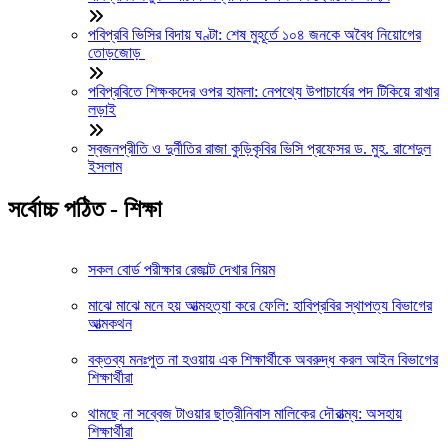
পবিপ্রবি ভিসির বিদায় ঘণ্টা: শেষ মুহূর্তে ১০৪ জনকে অবৈধ নিয়োগের
তোড়জোড়
পবিপ্রবিতে শিক্ষকদের ওপর হামলা: নেপথ্যে উপাচার্যের পদ টিকিয়ে রাখার
লড়াই
স্বজনপ্রীতি ও দুর্নীতির রাজা কুড়িকৃবির ভিসি প্রফেসর ড. মুহ. রাশেদুল
ইসলাম
সর্বোচ্চ পঠিত - শিক্ষা
সকল বোর্ড পরীক্ষার রেজাল্ট দেখার নিয়ম
মাঝে মাঝে মনে হয় আত্মহত্যা করে ফেলি: হাবিপ্রবির স্থাপত্য বিভাগের
আত্মকথন
বক্তব্য মনঃপুত না হওয়ায় এক শিক্ষার্থীকে অবরুদ্ধ করল আইন বিভাগের
শিক্ষার্থীরা
থামছে না সব্বেজ টাওয়ার ছাত্রীনিবাস মালিকের দৌরাত্ম্য: অসহায়
শিক্ষার্থীরা