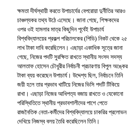
​ক্ষমতা দীর্ঘস্থায়ী করতে উপাচার্যের বেপরোয়া দুর্নীতির আরও
চাঞ্চল্যকর তথ্য উঠে এসেছে। জানা গেছে, শিক্ষকদের
ওপর ওই হামলার মাত্র কিছুদিন পূর্বেই উপাচার্য
বিশ্ববিদ্যালয়ের প্রকল্প পরিচালকের (পিডি) নিকট থেকে ২৫
লাখ টাকা দাবি করেছিলেন। এছাড়া একাধিক সূত্রে জানা
গেছে, নিজের পদটি সুরক্ষিত রাখতে স্থানীয় সংসদ সদস্য
আলতাফ হোসেন চৌধুরীর নির্বাচনী প্রচারণায় বিপুল অঙ্কের
টাকা ব্যয় করেছেন উপাচার্য। উদ্দেশ্য ছিল, নির্বাচনে তিনি
জয়ী হলে তার প্রভাব খাটিয়ে নিজের ভিসি পদটি টিকিয়ে
রাখা। এছাড়া নিজের আধিপত্য বজায় রাখতে ও যেকোনো
পরিস্থিতিতে স্থানীয় প্রভাবশালীদের পাশে পেতে
রাজনৈতিক নেতা-কর্মীদের বিশ্ববিদ্যালয়ে চাকরির প্রলোভন
দেখিয়ে নিজস্ব বলয় তৈরি করেছিলেন তিনি।