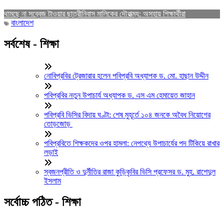
থামছে না সব্বেজ টাওয়ার ছাত্রীনিবাস মালিকের দৌরাত্ম্য: অসহায় শিক্ষার্থীরা
বাংলাদেশ
সর্বশেষ - শিক্ষা
নোবিপ্রবির ট্রেজারার হলেন পবিপ্রবি অধ্যাপক ড. মো. হাছান উদ্দীন
পবিপ্রবির নতুন উপাচার্য অধ্যাপক ড. এস এম হেমায়েত জাহান
পবিপ্রবি ভিসির বিদায় ঘণ্টা: শেষ মুহূর্তে ১০৪ জনকে অবৈধ নিয়োগের
তোড়জোড়
পবিপ্রবিতে শিক্ষকদের ওপর হামলা: নেপথ্যে উপাচার্যের পদ টিকিয়ে রাখার
লড়াই
স্বজনপ্রীতি ও দুর্নীতির রাজা কুড়িকৃবির ভিসি প্রফেসর ড. মুহ. রাশেদুল
ইসলাম
সর্বোচ্চ পঠিত - শিক্ষা