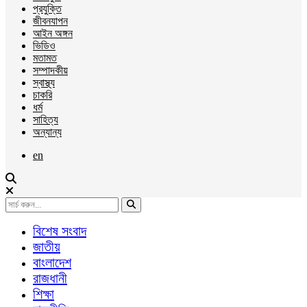
প্রযুক্তি
জীবনযাপন
আইন অঙ্গন
ভিডিও
মতামত
সম্পাদকীয়
স্বাস্থ্য
চাকরি
ধর্ম
সাহিত্য
অন্যান্য
en
বিশেষ সংবাদ
জাতীয়
বাংলাদেশ
রাজধানী
শিক্ষা