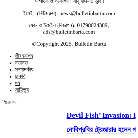
সম্পাদক ও প্রকাশক: আবু হাসনাত তুহিন
ইমেইল (নিউজরুম): news@bulletinbarta.com
ফোন ও ইমেইল (বিজ্ঞাপন): 01798024389;
ads@bulletinbarta.com
©️Copyright 2025, Bulletin Barta
জীবনযাপন
মতামত
সম্পাদকীয়
চাকরি
ধর্ম
সাহিত্য
শিরোনাম:
Devil Fish’ Invasion: Ho
নোবিপ্রবির ট্রেজারার হলেন পবিপ্