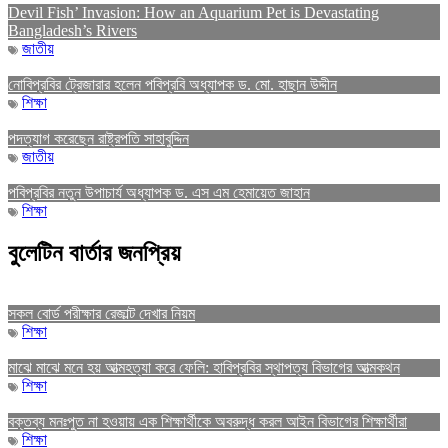
Devil Fish’ Invasion: How an Aquarium Pet is Devastating
Bangladesh’s Rivers
জাতীয়
নোবিপ্রবির ট্রেজারার হলেন পবিপ্রবি অধ্যাপক ড. মো. হাছান উদ্দীন
শিক্ষা
পদত্যাগ করেছেন রাষ্ট্রপতি সাহাবুদ্দিন
জাতীয়
পবিপ্রবির নতুন উপাচার্য অধ্যাপক ড. এস এম হেমায়েত জাহান
শিক্ষা
বুলেটিন বার্তার জনপ্রিয়
সকল বোর্ড পরীক্ষার রেজাল্ট দেখার নিয়ম
শিক্ষা
মাঝে মাঝে মনে হয় আত্মহত্যা করে ফেলি: হাবিপ্রবির স্থাপত্য বিভাগের আত্মকথন
শিক্ষা
বক্তব্য মনঃপুত না হওয়ায় এক শিক্ষার্থীকে অবরুদ্ধ করল আইন বিভাগের শিক্ষার্থীরা
শিক্ষা