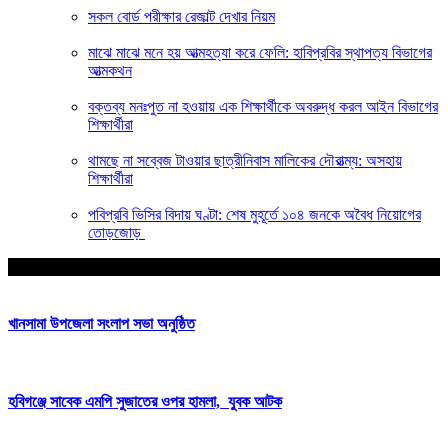
সকল বোর্ড পরীক্ষার রেজাল্ট দেখার নিয়ম
মাঝে মাঝে মনে হয় আত্মহত্যা করে ফেলি: হাবিপ্রবির স্থাপত্য বিভাগের
আত্মকথন
বক্তব্য মনঃপুত না হওয়ায় এক শিক্ষার্থীকে অবরুদ্ধ করল আইন বিভাগের
শিক্ষার্থীরা
থামছে না সব্বেজ টাওয়ার ছাত্রীনিবাস মালিকের দৌরাত্ম্য: অসহায়
শিক্ষার্থীরা
পবিপ্রবি ভিসির বিদায় ঘণ্টা: শেষ মুহূর্তে ১০৪ জনকে অবৈধ নিয়োগের
তোড়জোড়
আপনার জন্য নির্বাচিত
খানসামা উপজেলা সংলাপ সভা অনুষ্ঠিত
হবিগঞ্জে সাবেক এমপি সুজাতের ওপর হামলা, যুবক আটক