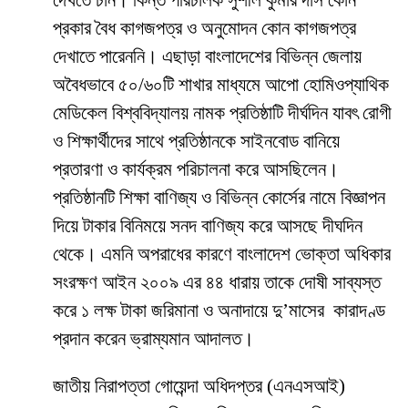
দেখতে চান। কিন্ত পরিচালক সুশীল
কুমার
দাস কোন
প্রকার
বৈধ
কাগজপত্র
ও
অনুমোদন কোন কাগজপত্র
দেখাতে পারেননি। এছাড়া
বাংলাদেশের
বিভিন্ন
জেলায়
অবৈধভাবে
৫০
/
৬০টি
শাখার
মাধ্যমে
আপো
হোমিওপ্যাথিক
মেডিকেল
বিশ্ববিদ্যালয়
নামক
প্রতিষ্ঠাটি
দীর্ঘদিন
যাবৎ রোগী
ও শিক্ষার্থীদের সাথে প্রতিষ্ঠানকে সাইনবোড বানিয়ে
প্রতারণা ও কার্যক্রম
পরিচালনা করে আসছিলেন।
প্রতিষ্ঠানটি
শিক্ষা
বাণিজ্য
ও
বিভিন্ন
কোর্সের
নামে
বিজ্ঞাপন
দিয়ে
টাকার
বিনিময়ে
সনদ
বাণিজ্য
করে আসছে দীঘদিন
থেকে। এমনি অপরাধের কারণে বাংলাদেশ
ভোক্তা
অধিকার
সংরক্ষণ
আইন
২০০৯
এর
৪৪
ধারায়
তাকে
দোষী
সাব্যস্ত
করে ১ লক্ষ
টাকা জরিমানা ও অনাদায়ে দু’মাসের
কারাদণ্ড
প্রদান করেন ভ্রাম্যমান আদালত।
জাতীয় নিরাপত্তা গোয়েন্দা অধিদপ্তর (এনএসআই)