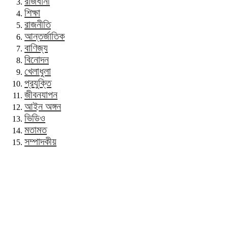
রাজধানী
শিক্ষা
রাজনীতি
আন্তর্জাতিক
বাণিজ্য
বিনোদন
খেলাধুলা
প্রযুক্তি
জীবনযাপন
আইন অঙ্গন
ভিডিও
মতামত
সম্পাদকীয়