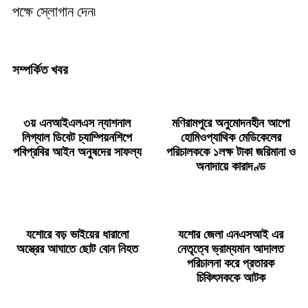
পক্ষে স্লোগান দেন৷
সম্পর্কিত খবর
৩য় এনআইএলএস ন্যাশনাল
মণিরামপুরে অনুমোদনহীন আপো
লিগ্যাল ডিবেট চ্যাম্পিয়নশিপে
হোমিওপ্যাথিক মেডিকেলের
পবিপ্রবির আইন অনুষদের সাফল্য
পরিচালককে ১লক্ষ টাকা জরিমানা ও
অনাদায়ে কারাদণ্ড
যশোরে বড় ভাইয়ের ধারালো
যশোর জেলা এনএসআই এর
অস্ত্রের আঘাতে ছোট বোন নিহত
নেতৃত্বে ভ্রাম্যমান আদালত
পরিচালনা করে প্রতারক
চিকিৎসককে আটক