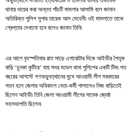
অভ্যুত্থানে সংঘটিত হত্যাকাণ্ড ও হামলার ঘটনায় একাধিক
থানায় দায়ের করা অন্তত পাঁচটি মামলার আসামি বলে জানান
অতিরিক্ত পুলিশ সুপার তারেক আল মেহেদী৷ ওই মামলাতে তাকে
গ্রেপ্তার দেখানো হবে বলেও জানান তিনি৷
এর আগে বৃহস্পতিবার রাত সাড়ে এগারোটার দিকে আইভীর পৈতৃক
বাড়ি ‘চুনকা কুটিরে’ যায় সদর মডেল থানা পুলিশের একটি টিম৷ গত
বছরের আগস্টে গণঅভ্যুত্থানের মুখে আওয়ামী লীগ সরকারের
পতন হলে জেলার অধিকাংশ নেতা-কর্মী পালালেও নিজ বাড়িতেই
ছিলেন আইভী৷ তিনি জেলা আওয়ামী লীগের সাবেক জ্যেষ্ঠ
সহসভাপতি ছিলেন৷