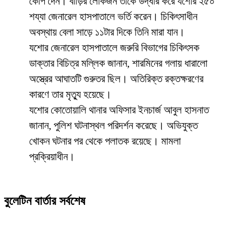
কোপ দেন। বাড়ির লোকজন তাকে উদ্ধার করে যশোর ২৫০
শয্যা জেনারেল হাসপাতালে ভর্তি করেন। চিকিৎসাধীন
অবস্থায় বেলা সাড়ে ১১টার দিকে তিনি মারা যান।
যশোর জেনারেল হাসপাতালে জরুরি বিভাগের চিকিৎসক
ডাক্তার বিচিত্র মল্লিক জানান, শারমিনের গলায় ধারালো
অস্ত্রের আঘাতটি গুরুতর ছিল। অতিরিক্ত রক্তক্ষরণের
কারণে তার মৃত্যু হয়েছে।
যশোর কোতোয়ালি থানার অফিসার ইনচার্জ আবুল হাসনাত
জানান, পুলিশ ঘটনাস্থল পরিদর্শন করেছে। অভিযুক্ত
খোকন‌ ঘটনার পর থেকে পলাতক রয়েছে। মামলা
প্রক্রিয়াধীন।
বুলেটিন বার্তার সর্বশেষ