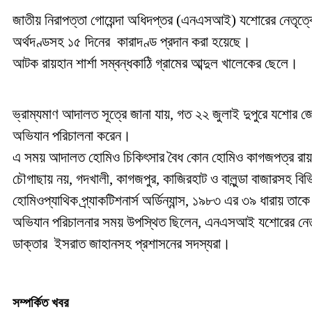
জাতীয় নিরাপত্তা গোয়েন্দা অধিদপ্তর (এনএসআই) যশোরের নেতৃ
অর্থদণ্ডসহ ১৫ দিনের কারাদণ্ড প্রদান করা হয়েছে।
আটক রায়হান শার্শা সম্বন্ধকাঠি গ্রামের আব্দুল খালেকের ছেলে।
ভ্রাম্যমাণ আদালত সূত্রে জানা যায়, গত ২২ জুলাই দুপুরে যশোর জ
অভিযান পরিচালনা করেন।
এ সময় আদালত হোমিও চিকিৎসার বৈধ কোন হোমিও কাগজপত্র রায়হান
চৌগাছায় নয়, গদখালী, কাগজপুর, কাজিরহাট ও বালুন্ডা বাজারসহ বিভিন
হোমিওপ্যাথিক প্র্যাকটিশনার্স অর্ডিন্যান্স, ১৯৮৩ এর ৩৯ ধারায় তা
অভিযান পরিচালনার সময় উপস্থিত ছিলেন, এনএসআই যশোরের নেতৃ
ডাক্তার ইসরাত জাহানসহ প্রশাসনের সদস্যরা।
সম্পর্কিত খবর