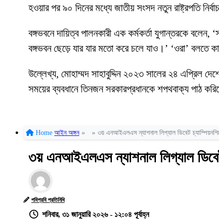
হওয়ার পর ৯০ দিনের মধ্যে জাতীয় সংসদ নতুন রাষ্ট্রপতি নির্
বঙ্গভবনে দায়িত্ব পালনকারী এক কর্মকর্তা যুগান্তরকে বলে
বঙ্গভবন ছেড়ে যার যার মতো করে চলে যাও।’ ‘ওরা’ বলতে কা
উল্লেখ্য, মোহাম্মদ সাহাবুদ্দিন ২০২৩ সালের ২৪ এপ্রিল দে
সময়ের ব্যবধানে তিনজন সরকারপ্রধানকে শপথবাক্য পাঠ কর
Home
আইন অঙ্গন
»
»
৩য় এনআইএলএস ন্যাশনাল লিগ্যাল ডিবেট চ্যাম্পিয়নশ
৩য় এনআইএলএস ন্যাশনাল লিগ্যাল ডিবেট 
পবিপ্রবি প্রতিনিধি
শনিবার, ৩১ জানুয়ারি ২০২৬ - ১২:০৪ পূর্বাহ্ন