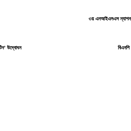
৩য় এনআইএলএস ন্যাশনাল 
ান্টিন’ উদ্বোধন
বিএনপি 