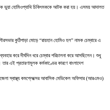
ামে এক ভুয়া হোমিওপ্যাথি চিকিৎসককে আটক করা হয়। এসময় আদালত
ছা পৌরসভার কুঠিপাড়া মোড়ে “রায়হান হোমিও হল” নামক চেম্বারে এ
যবহার করে দীর্ঘদিন ধরে চেম্বার পরিচালনা করে আসছিলেন। শুধু
ার। তার এই প্রতারণামূলক কর্মকাণ্ডের কারণে বাংলাদেশ
েলা স্বাস্থ্য কমপ্লেক্সের আবাসিক মেডিকেল অফিসার (আরএমও)