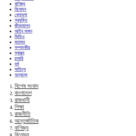
বাণিজ্য
বিনোদন
খেলাধুলা
প্রযুক্তি
জীবনযাপন
আইন অঙ্গন
ভিডিও
মতামত
সম্পাদকীয়
স্বাস্থ্য
চাকরি
ধর্ম
সাহিত্য
অন্যান্য
বিশেষ সংবাদ
বাংলাদেশ
রাজধানী
শিক্ষা
রাজনীতি
আন্তর্জাতিক
বাণিজ্য
বিনোদন