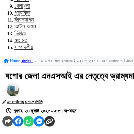
খেলাধুলা
প্রযুক্তি
জীবনযাপন
আইন অঙ্গন
ভিডিও
মতামত
সম্পাদকীয়
Home
বাংলাদেশ
»
»
যশোর জেলা এনএসআই এর নেতৃত্বে ভ্রাম্যমান আদালত পরিচালন
যশোর জেলা এনএসআই এর নেতৃত্বে ভ্রাম্য
এস হাসমী সাজু যশোর প্রতিনিধি
বুধবার, ২৩ জুলাই ২০২৫ - ২:৫৭ অপরাহ্ন